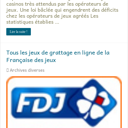
casinos très attendus par les opérateurs de
jeux. Une loi bâclée qui engendrent des déficits
chez les opérateurs de jeux agréés Les
statistiques établies …
Lire la suite !
Tous les jeux de grattage en ligne de la
Française des jeux
Archives diverses