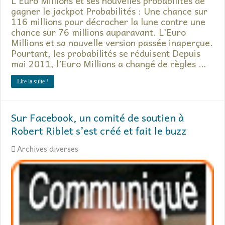
L’Euro Millions et ses nouvelles probabilités de
gagner le jackpot Probabilités : Une chance sur
116 millions pour décrocher la lune contre une
chance sur 76 millions auparavant. L’Euro
Millions et sa nouvelle version passée inaperçue.
Pourtant, les probabilités se réduisent Depuis
mai 2011, l’Euro Millions a changé de règles …
Lire la suite !
Sur Facebook, un comité de soutien à
Robert Riblet s’est créé et fait le buzz
Archives diverses