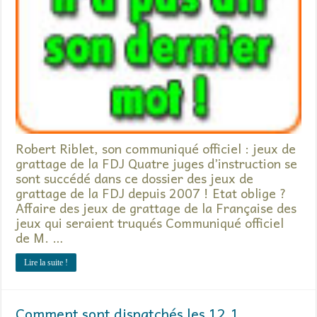
Robert Riblet, son communiqué officiel : jeux de
grattage de la FDJ Quatre juges d’instruction se
sont succédé dans ce dossier des jeux de
grattage de la FDJ depuis 2007 ! Etat oblige ?
Affaire des jeux de grattage de la Française des
jeux qui seraient truqués Communiqué officiel
de M. …
Lire la suite !
Comment sont dispatchés les 12.1