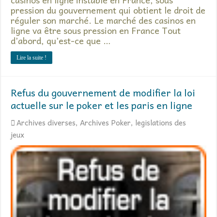
pression du gouvernement qui obtient le droit de
réguler son marché. Le marché des casinos en
ligne va être sous pression en France Tout
d’abord, qu’est-ce que …
Lire la suite !
Refus du gouvernement de modifier la loi
actuelle sur le poker et les paris en ligne
Archives diverses
,
Archives Poker
,
legislations des
jeux