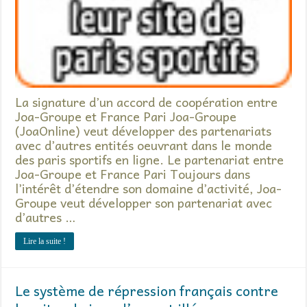
La signature d’un accord de coopération entre
Joa-Groupe et France Pari Joa-Groupe
(JoaOnline) veut développer des partenariats
avec d’autres entités oeuvrant dans le monde
des paris sportifs en ligne. Le partenariat entre
Joa-Groupe et France Pari Toujours dans
l’intérêt d’étendre son domaine d’activité, Joa-
Groupe veut développer son partenariat avec
d’autres …
Lire la suite !
Le système de répression français contre