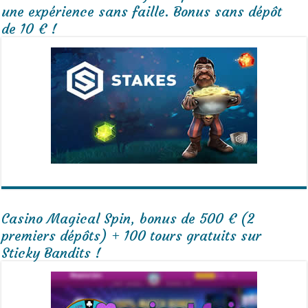
une expérience sans faille. Bonus sans dépôt
de 10 € !
Casino Magical Spin, bonus de 500 € (2
premiers dépôts) + 100 tours gratuits sur
Sticky Bandits !