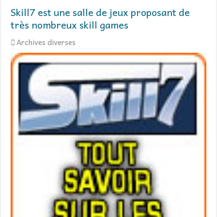
Skill7 est une salle de jeux proposant de
très nombreux skill games
Archives diverses