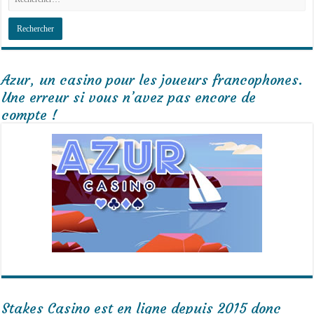
Azur, un casino pour les joueurs francophones.
Une erreur si vous n’avez pas encore de
compte !
Stakes Casino est en ligne depuis 2015 donc