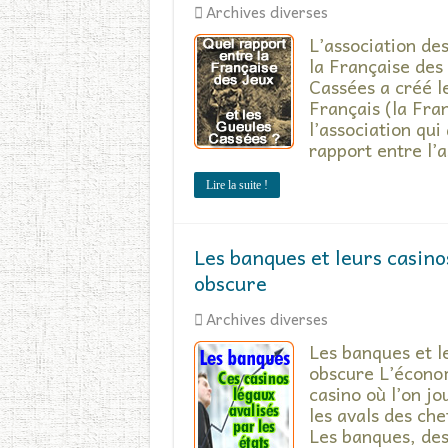
Archives diverses
L’association de
la Française des
Cassées a créé l
Français (la Fra
l’association qui
rapport entre l’
Lire la suite !
Les banques et leurs casino
obscure
Archives diverses
Les banques et le
obscure L’économ
casino où l’on jo
les avals des che
Les banques, des