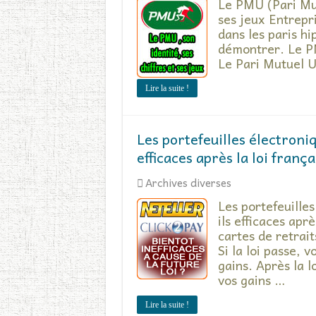
Le PMU (Pari Mut
ses jeux Entrepr
dans les paris hi
démontrer. Le PM
Le Pari Mutuel 
Lire la suite !
Les portefeuilles électroni
efficaces après la loi frança
Archives diverses
Les portefeuille
ils efficaces apr
cartes de retrai
Si la loi passe, 
gains. Après la l
vos gains …
Lire la suite !