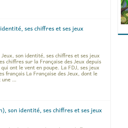
dentité, ses chiffres et ses jeux
Jeux, son identité, ses chiffres et ses jeux
s chiffres sur la Française des Jeux depuis
 qui ont le vent en poupe. La FDJ, ses jeux
es français La Française des Jeux, dont le
t une …
, son identité, ses chiffres et ses jeux