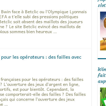
slot
 Bwin face à Betclic ou l’Olympique Lyonnais
FA a t’elle subi des pressions politiques
Betclic soit absent des maillots des joueurs
e ? Le site Betclic evincé des maillots de
 Nous sommes bien heureux …
pour les opérateurs : des failles avec
Win
fait
françaises pour les opérateurs : des failles
aup
? L’ouverture des jeux d’argent en ligne,
ortifs, est pour bientôt. Cependant, la
ise comporterait-elle des failles ? Des failles
nçais qui concerne l’ouverture des jeux
me …