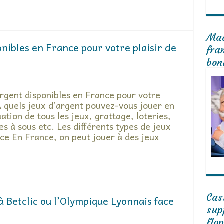
Mad
onibles en France pour votre plaisir de
fra
bon
argent disponibles en France pour votre
 A quels jeux d’argent pouvez-vous jouer en
tion de tous les jeux, grattage, loteries,
s à sous etc. Les différents types de jeux
ce En France, on peut jouer à des jeux
Cas
à Betclic ou l’Olympique Lyonnais face
sup
flo