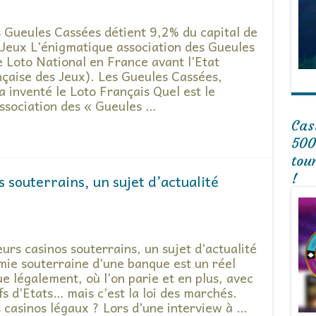
s Gueules Cassées détient 9,2% du capital de
 Jeux L’énigmatique association des Gueules
e Loto National en France avant l’Etat
nçaise des Jeux). Les Gueules Cassées,
 a inventé le Loto Français Quel est le
association des « Gueules …
Cas
500
tou
!
s souterrains, un sujet d’actualité
urs casinos souterrains, un sujet d’actualité
ie souterraine d’une banque est un réel
ue légalement, où l’on parie et en plus, avec
fs d’Etats… mais c’est la loi des marchés.
 casinos légaux ? Lors d’une interview à …