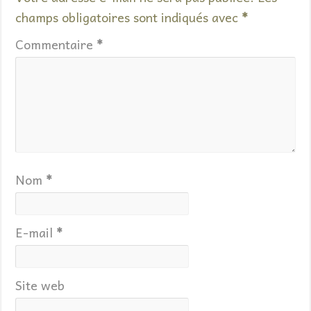
champs obligatoires sont indiqués avec
*
Commentaire
*
Nom
*
E-mail
*
Site web