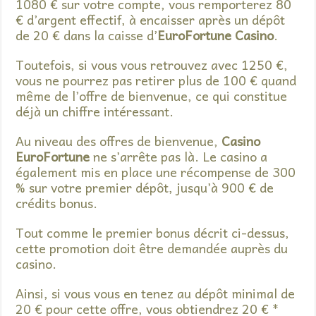
1080 € sur votre compte, vous remporterez 80
€ d’argent effectif, à encaisser après un dépôt
de 20 € dans la caisse d’
EuroFortune Casino
.
Toutefois, si vous vous retrouvez avec 1250 €,
vous ne pourrez pas retirer plus de 100 € quand
même de l’offre de bienvenue, ce qui constitue
déjà un chiffre intéressant.
Au niveau des offres de bienvenue,
Casino
EuroFortune
ne s’arrête pas là. Le casino a
également mis en place une récompense de 300
% sur votre premier dépôt, jusqu’à 900 € de
crédits bonus.
Tout comme le premier bonus décrit ci-dessus,
cette promotion doit être demandée auprès du
casino.
Ainsi, si vous vous en tenez au dépôt minimal de
20 € pour cette offre, vous obtiendrez 20 € *