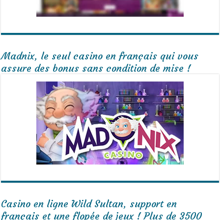
Madnix, le seul casino en français qui vous
assure des bonus sans condition de mise !
Casino en ligne Wild Sultan, support en
français et une flopée de jeux ! Plus de 3500