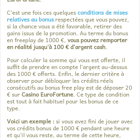
C’est une fois ces quelques
conditions de mises
relatives au bonus
respectées que vous pouvez,
si la chance vous a été favorable, retirer des
gains issus de la promotion. Au terme du bonus
en freeplay de 1000 €,
vous pouvez remporter
en réalité jusqu’à 100 € d’argent cash
.
Pour calculer la somme qui vous est offerte, il
suffit de prendre en compte l’argent au-dessus
des 1000 € offerts. Enfin, le dernier critère à
observer pour débloquer les crédits réels
consécutifs au bonus free play est de déposer 20
€ sur
Casino EuroFortune
. Ce type de condition
est tout à fait habituel pour les bonus de ce
type.
Voici un exemple :
si vous avez fini de jouer avec
vos crédits bonus de 1000 € pendant une heure
et qu’il vous reste, au terme de cette heure,