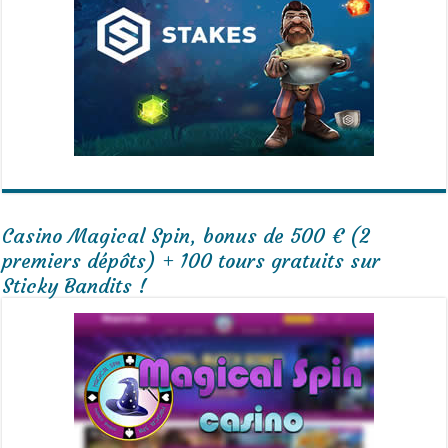
Casino Magical Spin, bonus de 500 € (2
premiers dépôts) + 100 tours gratuits sur
Sticky Bandits !