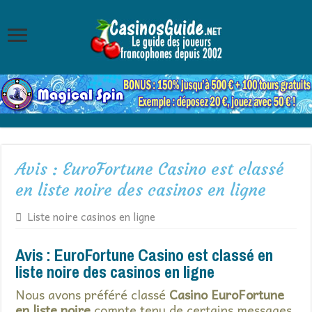
Avis : EuroFortune Casino est classé
en liste noire des casinos en ligne
Liste noire casinos en ligne
Avis : EuroFortune Casino est classé en
liste noire des casinos en ligne
Nous avons préféré classé
Casino EuroFortune
en liste noire
compte tenu de certains messages