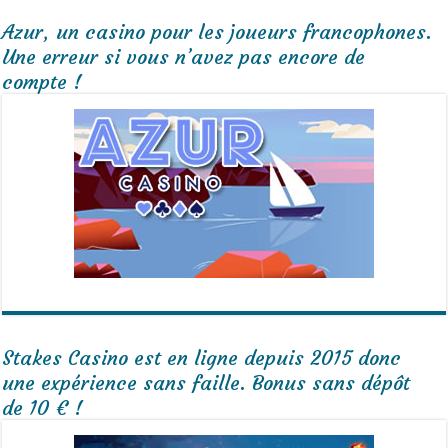
Azur, un casino pour les joueurs francophones.
Une erreur si vous n’avez pas encore de
compte !
Stakes Casino est en ligne depuis 2015 donc
une expérience sans faille. Bonus sans dépôt
de 10 € !