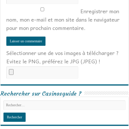
Enregistrer mon
nom, mon e-mail et mon site dans le navigateur
pour mon prochain commentaire.
Sélectionner une de vos images à télécharger ?
Evitez le PNG, préférez le JPG (JPEG) !
Rechercher sur Casinosguide ?