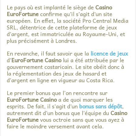
Le pays où est implanté le siège de
Casino
EuroFortune
confirme qu’il s’agit d’un site
européen. En effet, la société Pro Central Media
SRL, détentrice de cette plateforme de jeux
d’argent, est immatriculée au Royaume-Uni, et
plus précisément à Londres.
En revanche, il faut savoir que la
licence de jeux
d’
EuroFortune Casino
lui a été attribuée par le
gouvernement costaricain. Le site obéit donc à
la réglementation des jeux de hasard et
d’argent en ligne en vigueur au Costa Rica.
Le premier bonus que l’on rencontre sur
EuroFortune Casino
a de quoi marquer les
esprits. De fait, il s’agit d’un
bonus sans dépôt
,
autrement dit d’un bonus que l’équipe du
Casino
EuroFortune
vous octroie sans que vous ayez à
faire le moindre versement avant cela.