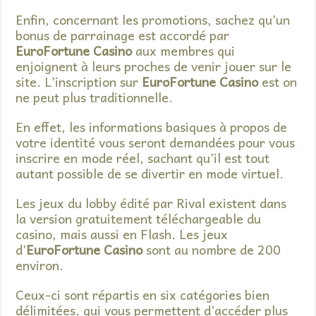
Enfin, concernant les promotions, sachez qu’un
bonus de parrainage est accordé par
EuroFortune Casino
aux membres qui
enjoignent à leurs proches de venir jouer sur le
site. L’inscription sur
EuroFortune Casino
est on
ne peut plus traditionnelle.
En effet, les informations basiques à propos de
votre identité vous seront demandées pour vous
inscrire en mode réel, sachant qu’il est tout
autant possible de se divertir en mode virtuel.
Les jeux du lobby édité par Rival existent dans
la version gratuitement téléchargeable du
casino, mais aussi en Flash. Les jeux
d’
EuroFortune Casino
sont au nombre de 200
environ.
Ceux-ci sont répartis en six catégories bien
délimitées, qui vous permettent d’accéder plus