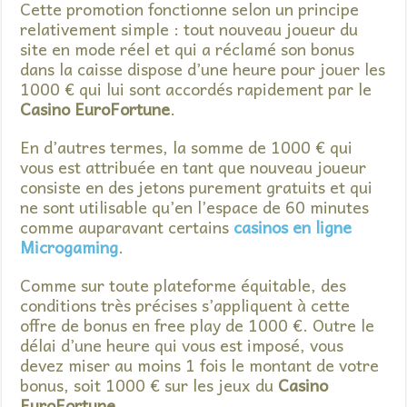
Cette promotion fonctionne selon un principe
relativement simple : tout nouveau joueur du
site en mode réel et qui a réclamé son bonus
dans la caisse dispose d’une heure pour jouer les
1000 € qui lui sont accordés rapidement par le
Casino EuroFortune
.
En d’autres termes, la somme de 1000 € qui
vous est attribuée en tant que nouveau joueur
consiste en des jetons purement gratuits et qui
ne sont utilisable qu’en l’espace de 60 minutes
comme auparavant certains
casinos en ligne
Microgaming
.
Comme sur toute plateforme équitable, des
conditions très précises s’appliquent à cette
offre de bonus en free play de 1000 €. Outre le
délai d’une heure qui vous est imposé, vous
devez miser au moins 1 fois le montant de votre
bonus, soit 1000 € sur les jeux du
Casino
EuroFortune
.