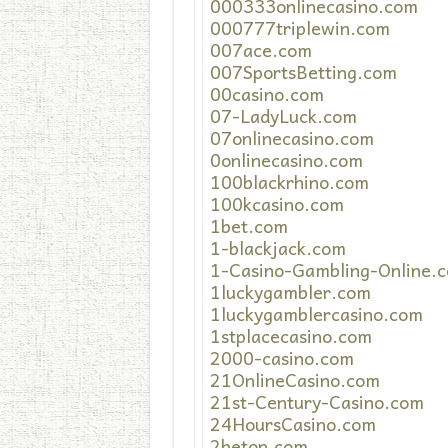
000333onlinecasino.com
000777triplewin.com
007ace.com
007SportsBetting.com
00casino.com
07-LadyLuck.com
07onlinecasino.com
0onlinecasino.com
100blackrhino.com
100kcasino.com
1bet.com
1-blackjack.com
1-Casino-Gambling-Online.
1luckygambler.com
1luckygamblercasino.com
1stplacecasino.com
2000-casino.com
21OnlineCasino.com
21st-Century-Casino.com
24HoursCasino.com
2beton.com