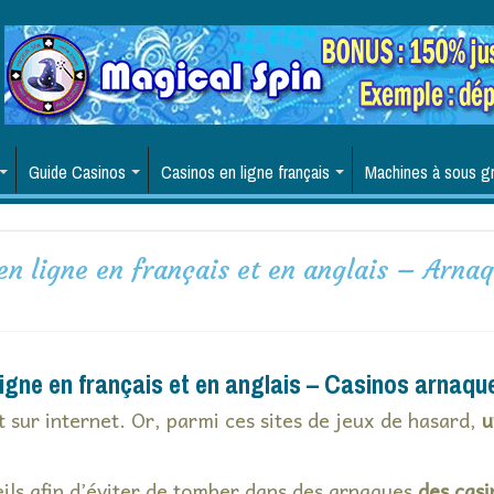
Guide Casinos
Casinos en ligne français
Machines à sous gr
 en ligne en français et en anglais – Arna
ligne en français et en anglais – Casinos arnaqu
t sur internet. Or, parmi ces sites de jeux de hasard,
u
ils afin d’éviter de tomber dans des arnaques
des casi