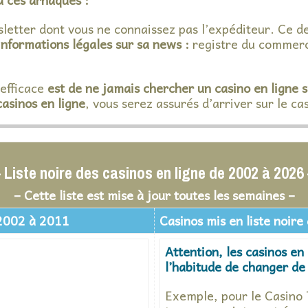
letter dont vous ne connaissez pas l’expéditeur. Ce de
 informations légales sur sa news :
registre du commerc
efficace
est de ne jamais chercher un casino en ligne 
casinos en ligne
, vous serez assurés d’arriver sur le ca
 Liste noire des casinos en ligne de 2002 à 2026
– Cette liste est mise à jour toutes les semaines –
 2002 à 2011
Casinos mis en liste noir
Attention, les casinos en 
l’habitude de changer d
Exemple, pour le Casino 