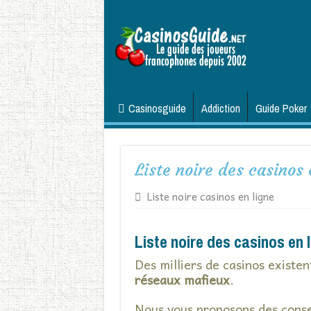
Casinosguide
Addiction
Guide Poker
Liste noire des casinos
Liste noire casinos en ligne
Liste noire des casinos en 
Des milliers de casinos existen
réseaux mafieux
.
Nous vous proposons des conse