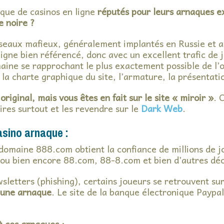
que de casinos en ligne
réputés pour leurs arnaques e
e noire ?
éseaux mafieux, généralement implantés en Russie et au
ligne bien référencé, donc avec un excellent trafic de 
ine se rapprochant le plus exactement possible de l’o
 la charte graphique du site, l’armature, la présentatio
riginal, mais vous êtes en fait sur le site « miroir »
. 
res surtout et les revendre sur le
Dark Web
.
sino arnaque :
omaine 888.com obtient la confiance de millions de jo
u bien encore 88.com, 88-8.com et bien d’autres déc
sletters (phishing), certains joueurs se retrouvent su
t une arnaque
. Le site de la banque électronique Paypal
à ces arnaques :