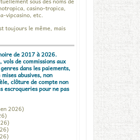
ntuellement sous des noms de
notropica, casino-tropica,
ca-vipcasino, etc.
st toujours le même, mais
 noire de 2017 à 2026.
s, vols de commissions aux
t genres dans les paiements,
e mises abusives, non
tèle, clôture de compte non
es escroqueries pour ne pas
 en 2026)
26)
026)
026)
026)