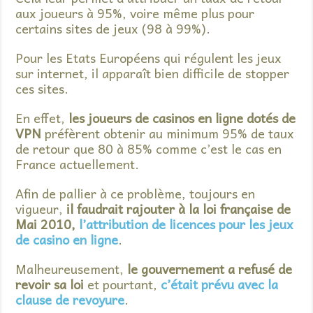
aux joueurs à 95%, voire même plus pour
certains sites de jeux (98 à 99%).
Pour les Etats Européens qui régulent les jeux
sur internet, il apparaît bien difficile de stopper
ces sites.
En effet,
les joueurs de casinos en ligne dotés de
VPN
préfèrent obtenir au minimum 95% de taux
de retour que 80 à 85% comme c’est le cas en
France actuellement.
Afin de pallier à ce problème, toujours en
vigueur,
il faudrait rajouter à la loi française de
Mai 2010,
l’attribution de licences pour les jeux
de casino en ligne
.
Malheureusement,
le gouvernement a refusé de
revoir sa loi
et pourtant,
c’était prévu avec la
clause de revoyure
.