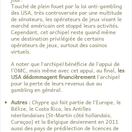
Touché de plein fouet par la loi anti-gambling
des USA, très controversée par une multitude
de sénateurs, les opérateurs de jeux visant le
marché américain ont stoppé leurs activités.
Cependant, cet archipel reste quand même
une destination privilégiée de certains
opérateurs de jeux, surtout des casinos
virtuels.
A noter que l’archipel bénéficie de l’appui de
l’OMC, mais même avec cet appui, au final,
les
USA dédommagent financièrement
l’archipel
pour la perte de leurs revenus due au
gambling en général.
Autres :
Chypre qui fait partie de l’Europe, le
Bélize, le Costa Rica, les Antilles
néerlandaises (St-Martin côté hollandais,
Curaçao) et la Belgique deviennent en 2011
aussi des pays de prédilection de licences de