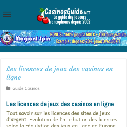
Les licences de jeux des casinos en
ligne
Guide Casinos
Les licences de jeux des casinos en ligne
Tout savoir sur les licences des sites de jeux
d’argent
. Evolution de l’attribution des licences
selon la régulation des jeux en ligne en Europe.