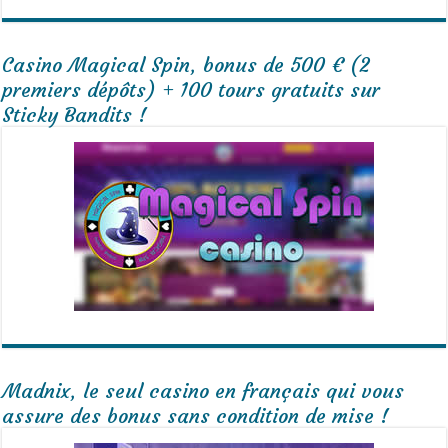
Casino Magical Spin, bonus de 500 € (2
premiers dépôts) + 100 tours gratuits sur
Sticky Bandits !
Madnix, le seul casino en français qui vous
assure des bonus sans condition de mise !