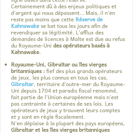
Certainement dû à des enjeux politiques et
d’argent qui nous dépassent… Mais, il n’en
reste pas moins que cette
Réserve de
Kahnawake
se bat tous les jours afin de
revendiquer sa légitimité. L’afflux des
demandes de licences à Malte est due au refus
du Royaume-Uni
des opérateurs basés à
Kahnawake
.
Royaume-Uni, Gibraltar ou îles vierges
britanniques :
fief des plus grands opérateurs
de jeux, les plus connus en tous les cas,
Gibraltar
, territoire d’outre-mer du Royaume-
Uni depuis 1704 et paradis fiscal renommé,
fait partie de l’Union européenne mais n’est
pas contrainte à certaines de ses lois. Les
opérateurs de jeux y trouvent leurs comptes
et y sont en règle fiscalement.
N’en déplaise à la plupart des pays européens,
Gibraltar et les îles vierges britanniques