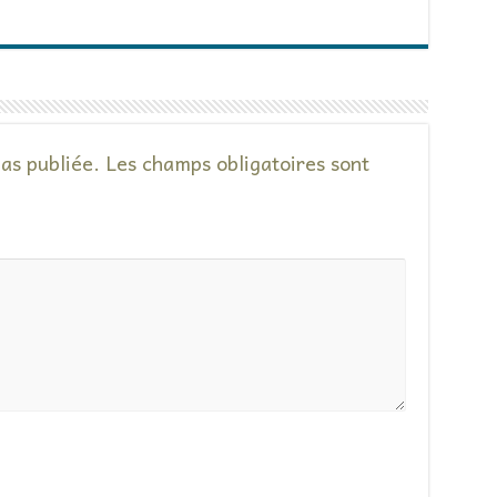
as publiée.
Les champs obligatoires sont