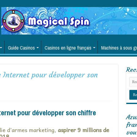
Guide Casinos
Casinos en ligne français
Machines à sous gr
Rec
e Internet pour développer son
ternet pour développer son chiffre
Azu
fra
ie d’armes marketing,
aspirer 9 millions de
vou
2018
.