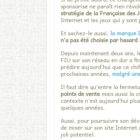
sponsorise ne paraît rien révol
stratégie de la Française des 
Internet et les jeux qui y sont
Et sachez-le aussi,
la marque I
n’a pas été choisie par hasard 
Depuis maintenant deux ans, le 
FDJ sur son réseau en dur a fin
prédire aujourd’hui que ce chif
prochaines années,
malgré un
Il faut dire qu’entre la fermet
points de vente
mais aussi la c
contexte n’est aujourd’hui plus 
quelques années.
Aussi, pour poursuivre son dév
de miser sur son site Internet 
joli potentiel.