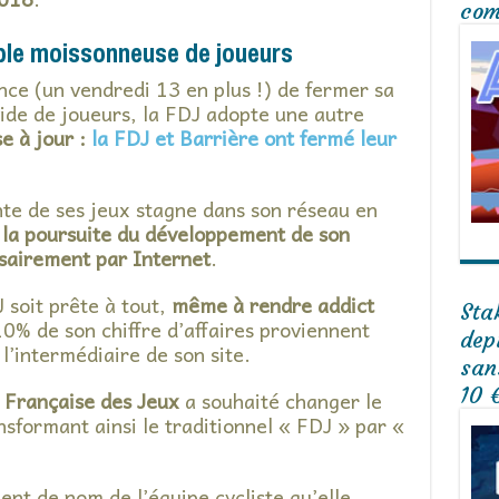
com
able moissonneuse de joueurs
ce (un vendredi 13 en plus !) de fermer sa
vide de joueurs, la FDJ adopte une autre
e à jour :
la FDJ et Barrière ont fermé leur
nte de ses jeux stagne dans son réseau en
 la poursuite du développement de son
ssairement par Internet
.
J soit prête à tout,
même à rendre addict
Sta
10% de son chiffre d’affaires proviennent
dep
l’intermédiaire de son site.
san
10 
a
Française des Jeux
a souhaité changer le
nsformant ainsi le traditionnel « FDJ » par «
nt de nom de l’équipe cycliste qu’elle