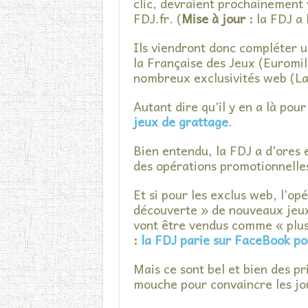
clic, devraient prochainement 
FDJ.fr. (
Mise à jour :
la FDJ a
Ils viendront donc compléter u
la Française des Jeux (Euromil
nombreux exclusivités web (La
Autant dire qu’il y en a là pou
jeux de grattage
.
Bien entendu, la FDJ a d’ores 
des opérations promotionnelles
Et si pour les exclus web, l’op
découverte » de nouveaux jeux,
vont être vendus comme « plus 
:
la FDJ parie sur FaceBook po
Mais ce sont bel et bien des pri
mouche pour convaincre les jo