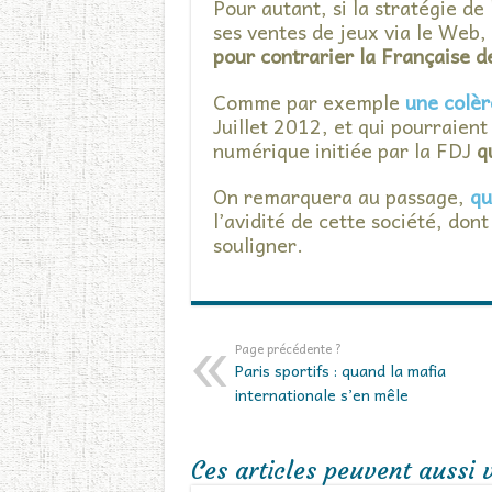
Pour autant, si la stratégie d
ses ventes de jeux via le Web
pour contrarier la Française d
Comme par exemple
une colèr
Juillet 2012, et qui pourraient
numérique initiée par la FDJ
q
On remarquera au passage,
qu
l’avidité de cette société, don
souligner.
Page précédente ?
Paris sportifs : quand la mafia
internationale s’en mêle
Ces articles peuvent aussi 