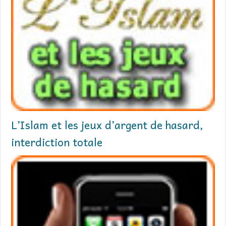
L’Islam et les jeux d’argent de hasard,
interdiction totale