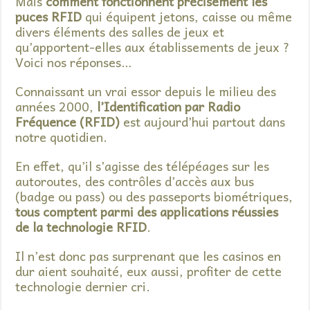
Mais
comment fonctionnent précisément les
puces RFID
qui équipent jetons, caisse ou même
divers éléments des salles de jeux et
qu’apportent-elles aux établissements de jeux ?
Voici nos réponses…
Connaissant un vrai essor depuis le milieu des
années 2000,
l’Identification par Radio
Fréquence (RFID)
est aujourd’hui partout dans
notre quotidien.
En effet, qu’il s’agisse des télépéages sur les
autoroutes, des contrôles d’accès aux bus
(badge ou pass) ou des passeports biométriques,
tous comptent parmi des applications réussies
de la technologie RFID
.
Il n’est donc pas surprenant que les casinos en
dur aient souhaité, eux aussi, profiter de cette
technologie dernier cri.