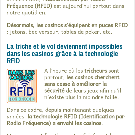
Fréquence (RFID)
est aujourd’hui partout dans
notre quotidien.
Désormais, les casinos s’équipent en puces RFID
:
jetons, bec verseur, tables de poker, etc.
La triche et le vol deviennent impossibles
dans les casinos grâce à la technologie
RFID
A l’heure où les
tricheurs
sont
partout,
les casinos cherchent
sans cesse à améliorer la
sécurité
de leurs jeux afin qu’il
n’existe plus la moindre faille.
Dans ce cadre, depuis maintenant quelques
années,
la technologie RFID (Identification par
Radio Fréquence) a envahi les casinos
.