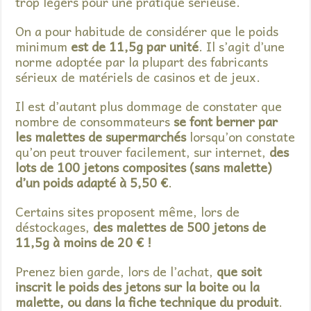
trop légers pour une pratique sérieuse.
On a pour habitude de considérer que le poids
minimum
est de 11,5g par unité
. Il s’agit d’une
norme adoptée par la plupart des fabricants
sérieux de matériels de casinos et de jeux.
Il est d’autant plus dommage de constater que
nombre de consommateurs
se font berner par
les malettes de supermarchés
lorsqu’on constate
qu’on peut trouver facilement, sur internet,
des
lots de 100 jetons composites (sans malette)
d’un poids adapté à 5,50 €
.
Certains sites proposent même, lors de
déstockages,
des malettes de 500 jetons de
11,5g à moins de 20 € !
Prenez bien garde, lors de l’achat,
que soit
inscrit le poids des jetons sur la boite ou la
malette, ou dans la fiche technique du produit
.