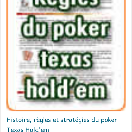
Histoire, règles et stratégies du poker
Texas Hold’em