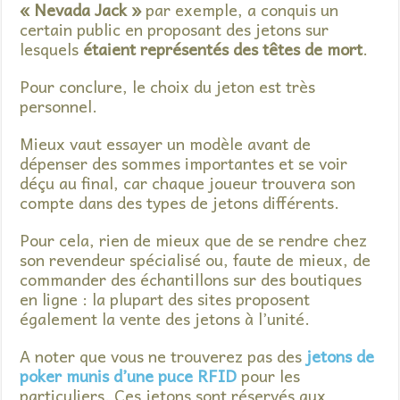
« Nevada Jack »
par exemple, a conquis un
certain public en proposant des jetons sur
lesquels
étaient représentés des têtes de mort
.
Pour conclure, le choix du jeton est très
personnel.
Mieux vaut essayer un modèle avant de
dépenser des sommes importantes et se voir
déçu au final, car chaque joueur trouvera son
compte dans des types de jetons différents.
Pour cela, rien de mieux que de se rendre chez
son revendeur spécialisé ou, faute de mieux, de
commander des échantillons sur des boutiques
en ligne : la plupart des sites proposent
également la vente des jetons à l’unité.
A noter que vous ne trouverez pas des
jetons de
poker munis d’une puce RFID
pour les
particuliers. Ces jetons sont réservés aux