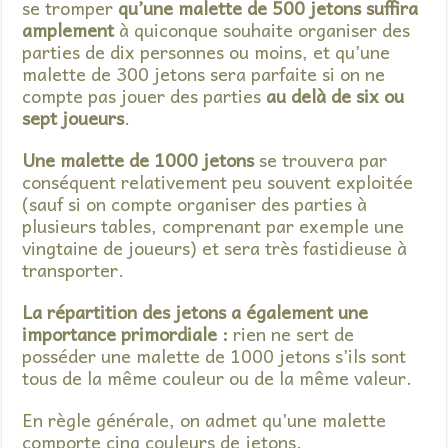
se tromper
qu’une malette de 500 jetons suffira
amplement
à quiconque souhaite organiser des
parties de dix personnes ou moins, et qu’une
malette de 300 jetons sera parfaite si on ne
compte pas jouer des parties
au delà de six ou
sept joueurs
.
Une malette de 1000 jetons
se trouvera par
conséquent relativement peu souvent exploitée
(sauf si on compte organiser des parties à
plusieurs tables, comprenant par exemple une
vingtaine de joueurs) et sera très fastidieuse à
transporter.
La répartition des jetons a également une
importance primordiale :
rien ne sert de
posséder une malette de 1000 jetons s’ils sont
tous de la même couleur ou de la même valeur.
En règle générale, on admet qu’une malette
comporte cinq couleurs de jetons.