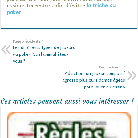
casinos terrestres afin d’éviter
la triche au
poker
.
Page précédente ?
Les différents types de joueurs
au poker. Quel animal êtes-
vous ?
Page suivante ?
Addiction, un joueur compulsif
agresse plusieurs dames âgées
pour jouer au casino
Ces articles peuvent aussi vous intéresser !