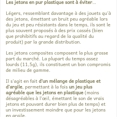
Les jetons en pur plastique sont à éviter
…
Légers, ressemblant davantage à des jouets qu’à
des jetons, émettant un bruit peu agréable lors
du jeu et peu résistants dans le temps, ils sont le
plus souvent proposés à des prix cassés (bien
que prohibitifs au regard de la qualité du
produit) par la grande distribution.
Les jetons composites composent la plus grosse
part du marché. La plupart du temps assez
lourds (11,5g), ils constituent un bon compromis
de milieu de gamme.
Il s’agit en fait
d’un mélange de plastique et
d’argile
, permettant à la fois
un jeu plus
agréable que les jetons en plastique
(moins
désagréables à l’œil, émettant le son de vrais
jetons et pouvant durer bien plus de temps) et
un investissement moindre que pour les jetons
en argile.