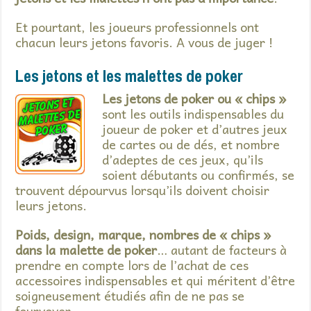
Et pourtant, les joueurs professionnels ont
chacun leurs jetons favoris. A vous de juger !
Les jetons et les malettes de poker
Les jetons de poker ou « chips »
sont les outils indispensables du
joueur de poker et d’autres jeux
de cartes ou de dés, et nombre
d’adeptes de ces jeux, qu’ils
soient débutants ou confirmés, se
trouvent dépourvus lorsqu’ils doivent choisir
leurs jetons.
Poids, design, marque, nombres de « chips »
dans la malette de poker
… autant de facteurs à
prendre en compte lors de l’achat de ces
accessoires indispensables et qui méritent d’être
soigneusement étudiés afin de ne pas se
fourvoyer.