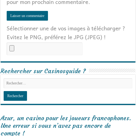
pour mon prochain commentaire.
Sélectionner une de vos images à télécharger ?
Evitez le PNG, préférez le JPG (JPEG) !
Rechercher sur Casinosguide ?
Azur, un casino pour les joueurs francophones.
Une erreur si vous n’avez pas encore de
compte !