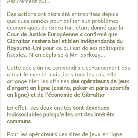
Assurément oui…
Des actions ont alors été entreprises depuis
quelques années pour pallier aux problèmes
économiques de Gibraltar, étant donné que la
Cour de Justice Européenne a confirmé que
Gibraltar restera bel et bien indépendante du
Royaume-Uni
pour ce qui est de ses politiques
fiscales. N’en déplaise à Mr. Sarkozy…
Cette décision ne conviendrait certainement pas
à tout le monde mais dans tous les cas, elle
arrange bien les affaires
des opérateurs de jeux
d’argent en ligne (casino, poker et paris sportifs
en ligne) et de l’économie de Gibraltar
.
En effet, ces deux entités
sont devenues
indissociables puisqu’elles ont des intérêts
communs
.
Pour les opérateurs des sites de jeux en ligne,