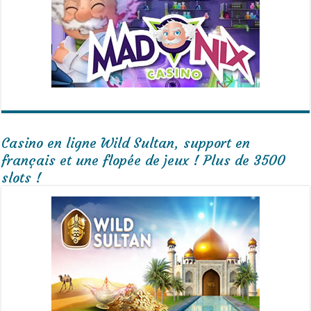
Casino en ligne Wild Sultan, support en
français et une flopée de jeux ! Plus de 3500
slots !