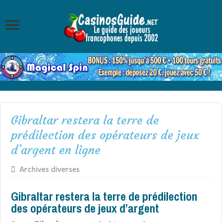
Gibraltar restera la terre de
prédilection des opérateurs de jeux
d’argent en ligne
Archives diverses
Gibraltar restera la terre de prédilection
des opérateurs de jeux d’argent