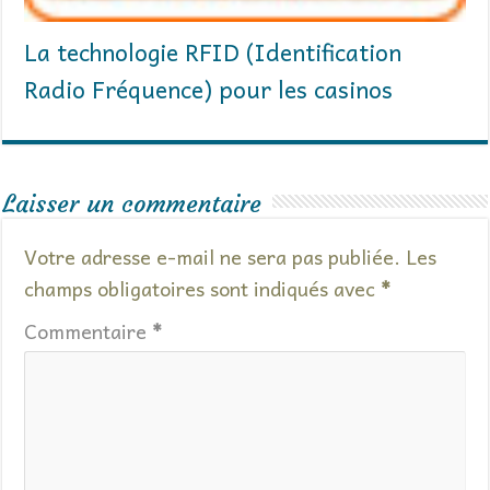
La technologie RFID (Identification
Radio Fréquence) pour les casinos
Laisser un commentaire
Votre adresse e-mail ne sera pas publiée.
Les
champs obligatoires sont indiqués avec
*
Commentaire
*