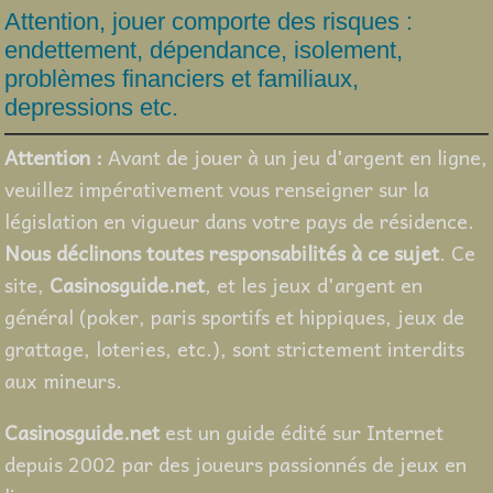
Attention, jouer comporte des risques :
endettement, dépendance, isolement,
problèmes financiers et familiaux,
depressions etc.
Attention :
Avant de jouer à un jeu d'argent en ligne,
veuillez impérativement vous renseigner sur la
législation en vigueur dans votre pays de résidence.
Nous déclinons toutes responsabilités à ce sujet
. Ce
site,
Casinosguide.net
, et les jeux d'argent en
général (poker, paris sportifs et hippiques, jeux de
grattage, loteries, etc.), sont strictement interdits
aux mineurs.
Casinosguide.net
est un guide édité sur Internet
depuis 2002 par des joueurs passionnés de jeux en