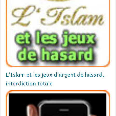
L’Islam et les jeux d’argent de hasard,
interdiction totale