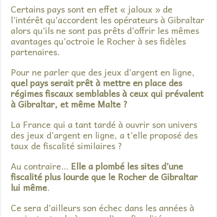
Certains pays sont en effet « jaloux » de
l’intérêt qu’accordent les opérateurs à Gibraltar
alors qu’ils ne sont pas prêts d’offrir les mêmes
avantages qu’octroie le Rocher à ses fidèles
partenaires.
Pour ne parler que des jeux d’argent en ligne,
quel pays serait prêt à mettre en place des
régimes fiscaux semblables à ceux qui prévalent
à Gibraltar, et même Malte ?
La France qui a tant tardé à ouvrir son univers
des jeux d’argent en ligne, a t’elle proposé des
taux de fiscalité similaires ?
Au contraire…
Elle a plombé les sites d’une
fiscalité plus lourde que le Rocher de Gibraltar
lui même
.
Ce sera d’ailleurs son échec dans les années à