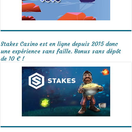
Stakes Casino est en ligne depuis 2015 donc
une expérience sans faille. Bonus sans dépôt
de 10 € !