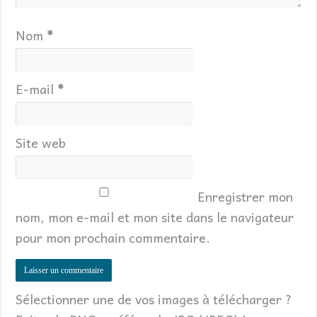
Nom
*
E-mail
*
Site web
Enregistrer mon
nom, mon e-mail et mon site dans le navigateur
pour mon prochain commentaire.
Sélectionner une de vos images à télécharger ?