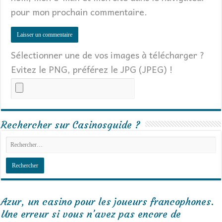
pour mon prochain commentaire.
Sélectionner une de vos images à télécharger ?
Evitez le PNG, préférez le JPG (JPEG) !
Rechercher sur Casinosguide ?
Azur, un casino pour les joueurs francophones.
Une erreur si vous n’avez pas encore de