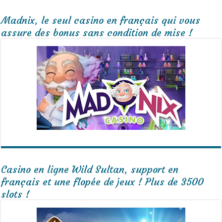
Madnix, le seul casino en français qui vous
assure des bonus sans condition de mise !
Casino en ligne Wild Sultan, support en
français et une flopée de jeux ! Plus de 3500
slots !