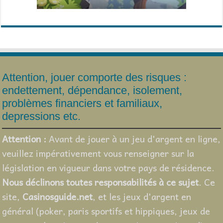
Attention, jouer comporte des risques :
endettement, dépendance, isolement,
problèmes financiers et familiaux,
depressions etc.
Attention :
Avant de jouer à un jeu d'argent en ligne,
veuillez impérativement vous renseigner sur la
législation en vigueur dans votre pays de résidence.
Nous déclinons toutes responsabilités à ce sujet
. Ce
site,
Casinosguide.net
, et les jeux d'argent en
général (poker, paris sportifs et hippiques, jeux de