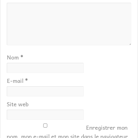
Nom
*
E-mail
*
Site web
Enregistrer mon
nom, mon e-mail et mon site dans le navigateur