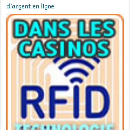
d’argent en ligne