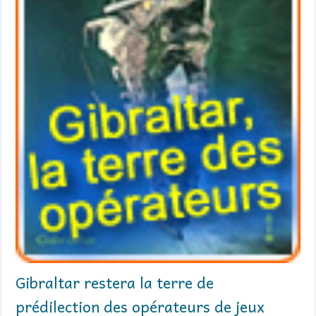
Gibraltar restera la terre de
prédilection des opérateurs de jeux