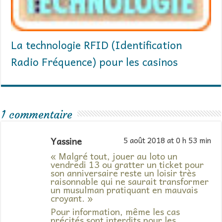
La technologie RFID (Identification
Radio Fréquence) pour les casinos
1 commentaire
Yassine
5 août 2018 at 0 h 53 min
« Malgré tout, jouer au loto un
vendredi 13 ou gratter un ticket pour
son anniversaire reste un loisir très
raisonnable qui ne saurait transformer
un musulman pratiquant en mauvais
croyant. »
Pour information, même les cas
précités sont interdits pour les