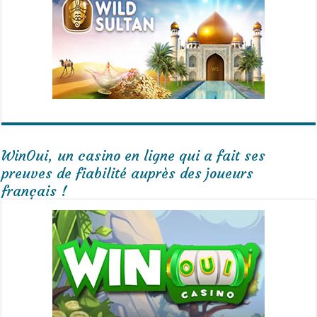
WinOui, un casino en ligne qui a fait ses
preuves de fiabilité auprès des joueurs
français !