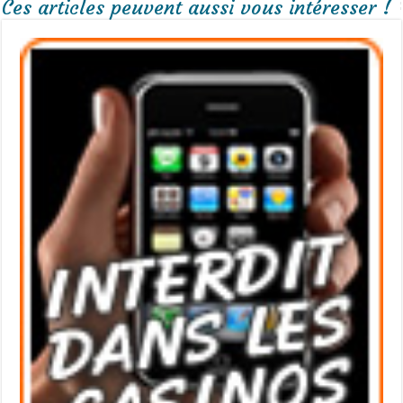
Ces articles peuvent aussi vous intéresser !