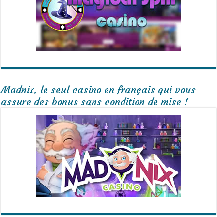
Madnix, le seul casino en français qui vous
assure des bonus sans condition de mise !