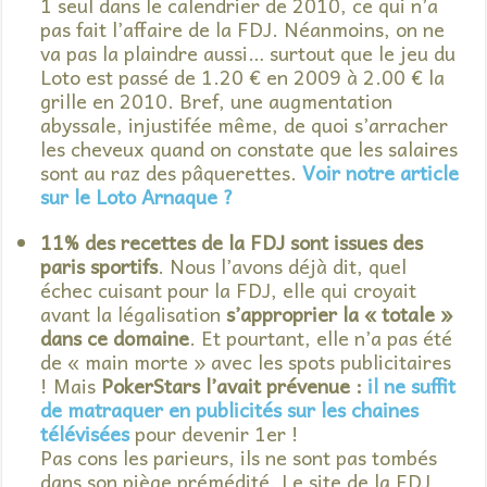
1 seul dans le calendrier de 2010, ce qui n’a
pas fait l’affaire de la FDJ. Néanmoins, on ne
va pas la plaindre aussi… surtout que le jeu du
Loto est passé de 1.20 € en 2009 à 2.00 € la
grille en 2010. Bref, une augmentation
abyssale, injustifée même, de quoi s’arracher
les cheveux quand on constate que les salaires
sont au raz des pâquerettes.
Voir notre article
sur le Loto Arnaque ?
11% des recettes de la FDJ sont issues des
paris sportifs
. Nous l’avons déjà dit, quel
échec cuisant pour la FDJ, elle qui croyait
avant la légalisation
s’approprier la « totale »
dans ce domaine
. Et pourtant, elle n’a pas été
de « main morte » avec les spots publicitaires
! Mais
PokerStars l’avait prévenue :
il ne suffit
de matraquer en publicités sur les chaines
télévisées
pour devenir 1er !
Pas cons les parieurs, ils ne sont pas tombés
dans son piège prémédité. Le site de la FDJ