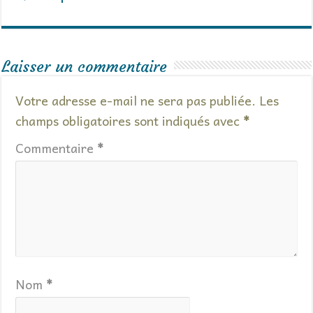
Laisser un commentaire
Votre adresse e-mail ne sera pas publiée.
Les
champs obligatoires sont indiqués avec
*
Commentaire
*
Nom
*