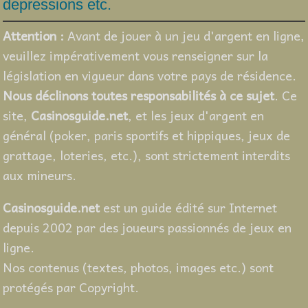
depressions etc.
Attention :
Avant de jouer à un jeu d'argent en ligne,
veuillez impérativement vous renseigner sur la
législation en vigueur dans votre pays de résidence.
Nous déclinons toutes responsabilités à ce sujet
. Ce
site,
Casinosguide.net
, et les jeux d'argent en
général (poker, paris sportifs et hippiques, jeux de
grattage, loteries, etc.), sont strictement interdits
aux mineurs.
Casinosguide.net
est un guide édité sur Internet
depuis 2002 par des joueurs passionnés de jeux en
ligne.
Nos contenus (textes, photos, images etc.) sont
protégés par Copyright.