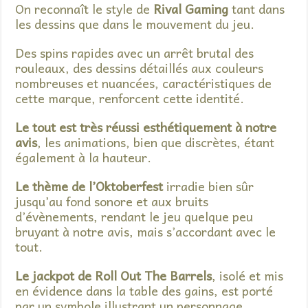
On reconnaît le style de
Rival Gaming
tant dans
les dessins que dans le mouvement du jeu.
Des spins rapides avec un arrêt brutal des
rouleaux, des dessins détaillés aux couleurs
nombreuses et nuancées, caractéristiques de
cette marque, renforcent cette identité.
Le tout est très réussi esthétiquement à notre
avis
, les animations, bien que discrètes, étant
également à la hauteur.
Le thème de l’Oktoberfest
irradie bien sûr
jusqu’au fond sonore et aux bruits
d’évènements, rendant le jeu quelque peu
bruyant à notre avis, mais s’accordant avec le
tout.
Le jackpot de Roll Out The Barrels
, isolé et mis
en évidence dans la table des gains, est porté
par un symbole illustrant un personnage