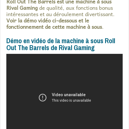
Roll Out The Barrels est une machine à sous
Rival Gaming
de qualité, aux fonctions bonus
intéressantes et au déroulement divertissant.
Voir la démo vidéo ci-dessous et le
fonctionnement de cette machine à sous
.
Démo en vidéo de la machine à sous Roll
Out The Barrels de Rival Gaming