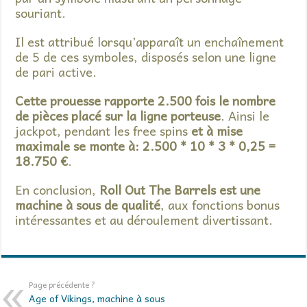
souriant.
Il est attribué lorsqu’apparaît un enchaînement
de 5 de ces symboles, disposés selon une ligne
de pari active.
Cette prouesse rapporte 2.500 fois le nombre
de pièces placé sur la ligne porteuse
. Ainsi le
jackpot, pendant les free spins
et à mise
maximale se monte à: 2.500 * 10 * 3 * 0,25 =
18.750 €
.
En conclusion,
Roll Out The Barrels est une
machine à sous de qualité
, aux fonctions bonus
intéressantes et au déroulement divertissant.
Page précédente ?
Age of Vikings, machine à sous