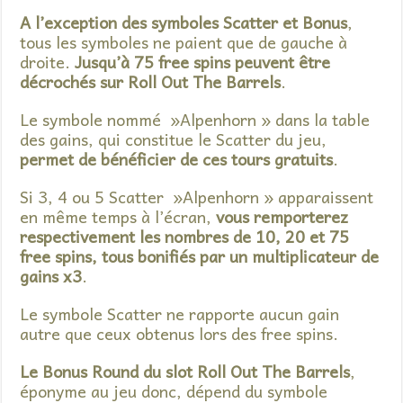
A l’exception des symboles Scatter et Bonus
,
tous les symboles ne paient que de gauche à
droite.
Jusqu’à 75 free spins peuvent être
décrochés sur Roll Out The Barrels
.
Le symbole nommé »Alpenhorn » dans la table
des gains, qui constitue le Scatter du jeu,
permet de bénéficier de ces tours gratuits
.
Si 3, 4 ou 5 Scatter »Alpenhorn » apparaissent
en même temps à l’écran,
vous remporterez
respectivement les nombres de 10, 20 et 75
free spins, tous bonifiés par un multiplicateur de
gains x3
.
Le symbole Scatter ne rapporte aucun gain
autre que ceux obtenus lors des free spins.
Le Bonus Round du slot Roll Out The Barrels
,
éponyme au jeu donc, dépend du symbole