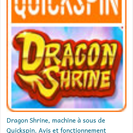
Dragon Shrine, machine à sous de
Quickspin. Avis et fonctionnement