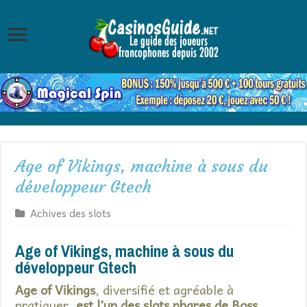
Age of Vikings, machine à sous du
développeur Gtech
Achives des slots
Age of Vikings, machine à sous du
développeur Gtech
Age of Vikings
, diversifié et agréable à
pratiquer,
est l’un des slots phares de Boss