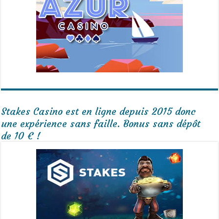
Stakes Casino est en ligne depuis 2015 donc
une expérience sans faille. Bonus sans dépôt
de 10 € !