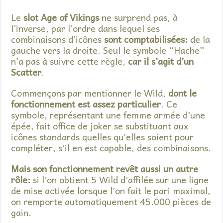
Le
slot Age of Vikings
ne surprend pas, à
l’inverse, par l’ordre dans lequel ses
combinaisons d’icônes
sont comptabilisées:
de la
gauche vers la droite. Seul le symbole “Hache”
n’a pas à suivre cette règle,
car il s’agit d’un
Scatter
.
Commençons par mentionner le Wild,
dont le
fonctionnement est assez particulier
. Ce
symbole, représentant une femme armée d’une
épée, fait office de joker se substituant aux
icônes standards quelles qu’elles soient pour
compléter, s’il en est capable, des combinaisons.
Mais son fonctionnement revêt aussi un autre
rôle:
si l’on obtient 5 Wild d’affilée sur une ligne
de mise activée lorsque l’on fait le pari maximal,
on remporte automatiquement 45.000 pièces de
gain.