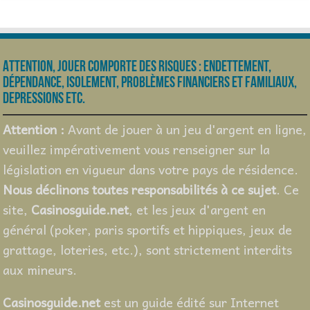
Attention, jouer comporte des risques : endettement,
dépendance, isolement, problèmes financiers et familiaux,
depressions etc.
Attention :
Avant de jouer à un jeu d'argent en ligne,
veuillez impérativement vous renseigner sur la
législation en vigueur dans votre pays de résidence.
Nous déclinons toutes responsabilités à ce sujet
. Ce
site,
Casinosguide.net
, et les jeux d'argent en
général (poker, paris sportifs et hippiques, jeux de
grattage, loteries, etc.), sont strictement interdits
aux mineurs.
Casinosguide.net
est un guide édité sur Internet