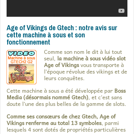
Age of Vikings de Gtech : notre avis sur
cette machine à sous et son
fonctionnement
Comme son nom le dit à lui tout
seul,
la machine à sous vidéo slot
Age of Vikings
vous transporte à
l’époque révolue des vikings et de
leurs conquêtes.
Cette machine à sous a été développée par
Boss
Media (désormais nommé Gtech)
, et c’est sans
doute l’une des plus belles de la gamme de slots.
Comme ses consœurs de chez Gtech, Age of
Vikings renferme au total 13 symboles
, parmi
lesquels 4 sont dotés de propriétés particulières