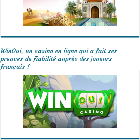
WinOui, un casino en ligne qui a fait ses
preuves de fiabilité auprès des joueurs
français !