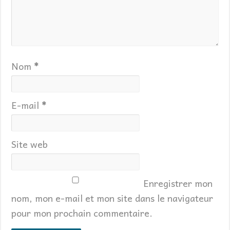
Nom
*
E-mail
*
Site web
Enregistrer mon
nom, mon e-mail et mon site dans le navigateur
pour mon prochain commentaire.