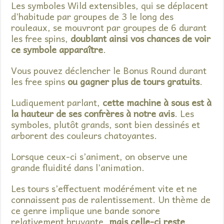
Les symboles Wild extensibles, qui se déplacent
d’habitude par groupes de 3 le long des
rouleaux, se mouvront par groupes de 6 durant
les free spins,
doublant ainsi vos chances de voir
ce symbole apparaître
.
Vous pouvez déclencher le Bonus Round durant
les free spins
ou gagner plus de tours gratuits
.
Ludiquement parlant,
cette machine à sous est à
la hauteur de ses confrères à notre avis
. Les
symboles, plutôt grands, sont bien dessinés et
arborent des couleurs chatoyantes.
Lorsque ceux-ci s’animent, on observe une
grande fluidité dans l’animation.
Les tours s’effectuent modérément vite et ne
connaissent pas de ralentissement. Un thème de
ce genre implique une bande sonore
relativement bruyante,
mais celle-ci reste