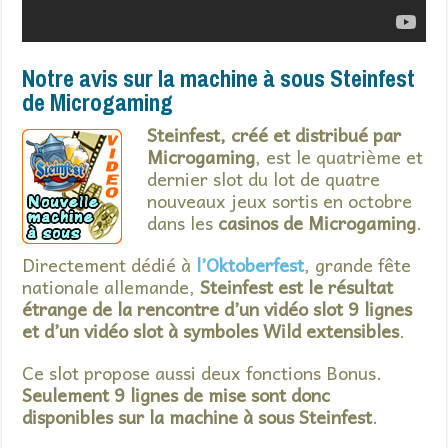
Notre avis sur la machine à sous Steinfest
de Microgaming
Steinfest, créé et distribué par
Microgaming
, est le quatrième et
dernier slot du lot de quatre
nouveaux jeux sortis en octobre
dans les
casinos de Microgaming
.
Directement dédié à
l’Oktoberfest
, grande fête
nationale allemande,
Steinfest est le résultat
étrange de la rencontre d’un vidéo slot 9 lignes
et d’un vidéo slot à symboles Wild extensibles
.
Ce slot propose aussi deux fonctions Bonus.
Seulement 9 lignes de mise sont donc
disponibles sur la machine à sous Steinfest
.