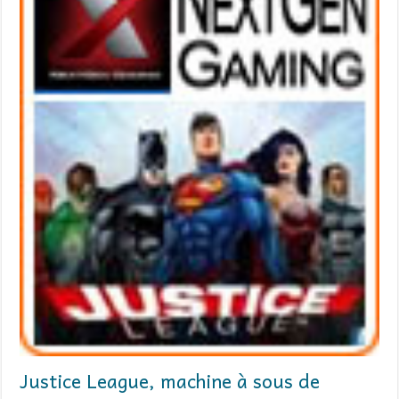
Justice League, machine à sous de