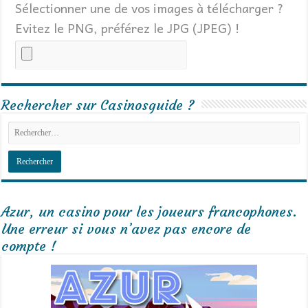
Sélectionner une de vos images à télécharger ?
Evitez le PNG, préférez le JPG (JPEG) !
Rechercher sur Casinosguide ?
Azur, un casino pour les joueurs francophones.
Une erreur si vous n’avez pas encore de
compte !