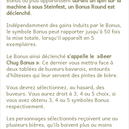
Bonus ou plus apparaissent
durant un spin sur la
machine à sous Steinfest, un Bonus Round est
déclenché
.
Indépendamment des gains induits par le Bonus,
le symbole Bonus peut rapporter jusqu’à 50 fois
la mise totale, lorsqu’il apparaît en 5
exemplaires.
Le Bonus ainsi déclenché
s’appelle le »Beer
Chug Bonus »
. Ce dernier vous mettra face à
deux tablées de buveurs bavarois, entourés
d’hôtesses qui leur servent des pintes de bière.
Vous devrez sélectionnez, au hasard, des
buveurs. Vous aurez droit à 3, 4 ou 5 choix, si
vous avez obtenu 3, 4 ou 5 symboles Bonus
respectivement.
Les personnages sélectionnés reçoivent une ou
plusieurs bières, qu’ils boivent plus ou moins