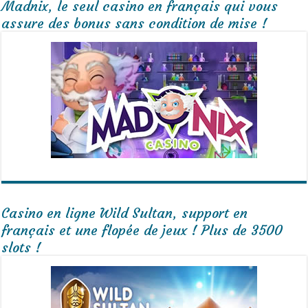
Madnix, le seul casino en français qui vous
assure des bonus sans condition de mise !
Casino en ligne Wild Sultan, support en
français et une flopée de jeux ! Plus de 3500
slots !