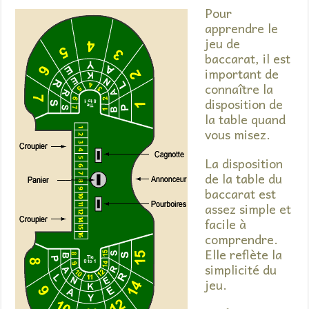
Pour
apprendre le
jeu de
baccarat, il est
important de
connaître la
disposition de
la table quand
vous misez.
La disposition
de la table du
baccarat est
assez simple et
facile à
comprendre.
Elle reflète la
simplicité du
jeu.