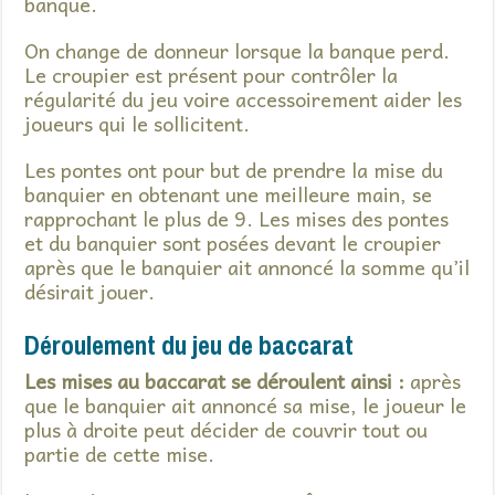
banque.
On change de donneur lorsque la banque perd.
Le croupier est présent pour contrôler la
régularité du jeu voire accessoirement aider les
joueurs qui le sollicitent.
Les pontes ont pour but de prendre la mise du
banquier en obtenant une meilleure main, se
rapprochant le plus de 9. Les mises des pontes
et du banquier sont posées devant le croupier
après que le banquier ait annoncé la somme qu’il
désirait jouer.
Déroulement du jeu de baccarat
Les mises au baccarat se déroulent ainsi :
après
que le banquier ait annoncé sa mise, le joueur le
plus à droite peut décider de couvrir tout ou
partie de cette mise.