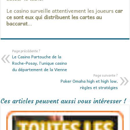
Le casino surveille attentivement les joueurs
car
ce sont eux qui distribuent les cartes au
baccarat
…
Page précédente ?
Le Casino Partouche de la
Roche-Posay, l’unique casino
du département de la Vienne
Page suivante ?
Poker Omaha high et high low,
règles et stratégies
Ces articles peuvent aussi vous intéresser !