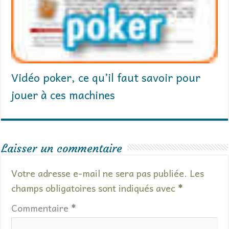
Vidéo poker, ce qu’il faut savoir pour
jouer à ces machines
Laisser un commentaire
Votre adresse e-mail ne sera pas publiée.
Les
champs obligatoires sont indiqués avec
*
Commentaire
*