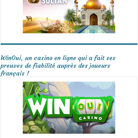
WinOui, un casino en ligne qui a fait ses
preuves de fiabilité auprès des joueurs
français !