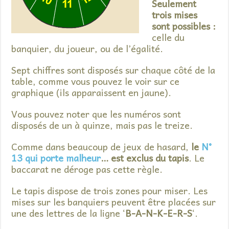
Seulement
trois mises
sont possibles :
celle du
banquier, du joueur, ou de l’égalité.
Sept chiffres sont disposés sur chaque côté de la
table, comme vous pouvez le voir sur ce
graphique (ils apparaissent en jaune).
Vous pouvez noter que les numéros sont
disposés de un à quinze, mais pas le treize.
Comme dans beaucoup de jeux de hasard,
le
N°
13 qui porte malheur
… est exclus du tapis
. Le
baccarat ne déroge pas cette règle.
Le tapis dispose de trois zones pour miser. Les
mises sur les banquiers peuvent être placées sur
une des lettres de la ligne ‘
B-A-N-K-E-R-S
‘.