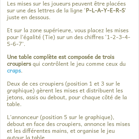
Les mises sur les joueurs peuvent être placées
sur une des lettres de la ligne ‘
P-L-A-Y-E-R-S
‘
juste en dessous.
Et sur la zone supérieure, vous placez les mises
pour l’égalité (Tie) sur un des chiffres ‘1-2-3-4-
5-6-7’.
Une table complète est composée de trois
croupiers
qui contrôlent le jeu comme ceux du
craps
.
Deux de ces croupiers (position 1 et 3 sur le
graphique) gèrent les mises et distribuent les
jetons, assis ou debout, pour chaque côté de la
table.
L’annonceur (position 5 sur le graphique),
debout en face des croupiers, annonce les mises
et les différentes mains, et organise le jeu
autour la table.