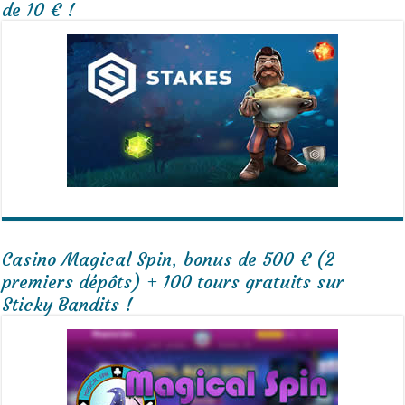
de 10 € !
Casino Magical Spin, bonus de 500 € (2
premiers dépôts) + 100 tours gratuits sur
Sticky Bandits !