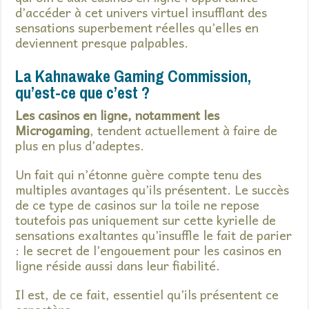
d’accéder à cet univers virtuel insufflant des
sensations superbement réelles qu’elles en
deviennent presque palpables.
La Kahnawake Gaming Commission,
qu’est-ce que c’est ?
Les casinos en ligne, notamment les
Microgaming
, tendent actuellement à faire de
plus en plus d’adeptes.
Un fait qui n’étonne guère compte tenu des
multiples avantages qu’ils présentent. Le succès
de ce type de casinos sur la toile ne repose
toutefois pas uniquement sur cette kyrielle de
sensations exaltantes qu’insuffle le fait de parier
: le secret de l’engouement pour les casinos en
ligne réside aussi dans leur fiabilité.
Il est, de ce fait, essentiel qu’ils présentent ce