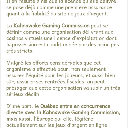
Il en résulte ainsi que la licence qu’elle délivre
se pose déjà comme une première assurance
quant à la fiabilité du site de jeux d’argent.
La
Kahnawake Gaming Commission
peut se
définir comme une organisation délivrant aux
casinos virtuels une licence d’exploitation dont
la possession est conditionnée par des principes
très stricts.
Malgré les efforts considérables que cet
organisme a effectué pour, non seulement
assurer l’équité pour les joueurs, et aussi bien
sûr, assurer ses rentrées fiscales, on peut
présager que cette organisation va subir un très
sérieux déclin.
D’une part, le
Québec entre en concurrence
directe avec la Kahnawake Gaming Commission,
mais aussi, l’Europe
qui elle, légifère
actuellement sur les jeux d’argent en ligne.