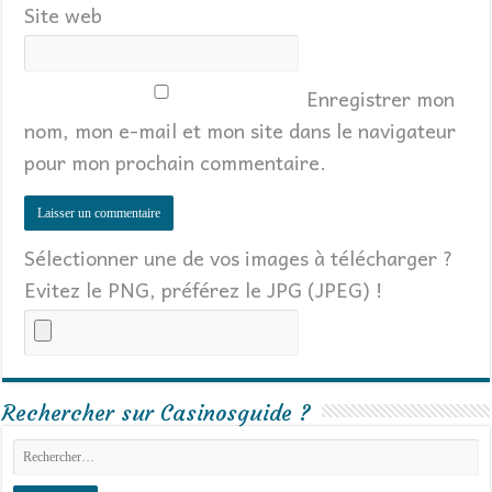
Site web
Enregistrer mon
nom, mon e-mail et mon site dans le navigateur
pour mon prochain commentaire.
Sélectionner une de vos images à télécharger ?
Evitez le PNG, préférez le JPG (JPEG) !
Rechercher sur Casinosguide ?