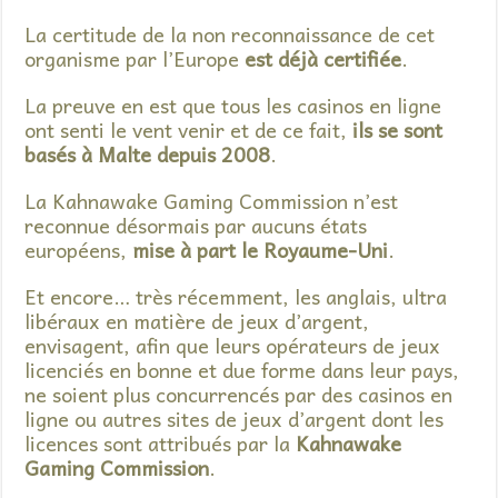
La certitude de la non reconnaissance de cet
organisme par l’Europe
est déjà certifiée
.
La preuve en est que tous les casinos en ligne
ont senti le vent venir et de ce fait,
ils se sont
basés à Malte depuis 2008
.
La Kahnawake Gaming Commission n’est
reconnue désormais par aucuns états
européens,
mise à part le Royaume-Uni
.
Et encore… très récemment, les anglais, ultra
libéraux en matière de jeux d’argent,
envisagent, afin que leurs opérateurs de jeux
licenciés en bonne et due forme dans leur pays,
ne soient plus concurrencés par des casinos en
ligne ou autres sites de jeux d’argent dont les
licences sont attribués par la
Kahnawake
Gaming Commission
.