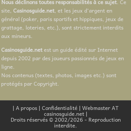
Nous déclinons toutes responsabilités à ce sujet
. Ce
site,
Casinosguide.net
, et les jeux d'argent en
général (poker, paris sportifs et hippiques, jeux de
grattage, loteries, etc.), sont strictement interdits
aux mineurs.
Casinosguide.net
est un guide édité sur Internet
depuis 2002 par des joueurs passionnés de jeux en
ligne.
Nos contenus (textes, photos, images etc.) sont
protégés par Copyright.
|
A propos
|
Confidentialité
| Webmaster AT
casinosguide.net |
Droits réservés © 2002/2026 - Reproduction
interdite.