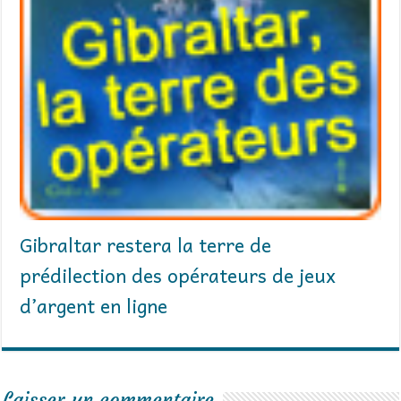
Gibraltar restera la terre de
prédilection des opérateurs de jeux
d’argent en ligne
Laisser un commentaire