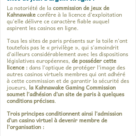
La notoriété de la
commission de jeux de
Kahnawake
confère à la licence d’exploitation
qu’elle délivre ce caractère fiable auquel
aspirent les casinos en ligne.
Tous les sites de paris présents sur la toile n’ont
toutefois pas le « privilège », qui s’amoindrit
d’ailleurs considérablement avec les dispositions
législatives européennes,
de posséder cette
licence :
dans l’optique de protéger l’image des
autres casinos virtuels membres qui ont adhéré
à cette commission et de garantir la sécurité des
joueurs,
la Kahnawake Gaming Commission
soumet l’adhésion d’un site de paris à quelques
conditions précises
.
Trois principes conditionnent ainsi l’admission
d’un casino virtuel à devenir membre de
l’organisation :