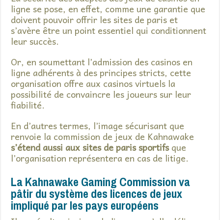
ligne se pose, en effet, comme une garantie que
doivent pouvoir offrir les sites de paris et
s’avère être un point essentiel qui conditionnent
leur succès.
Or, en soumettant l’admission des casinos en
ligne adhérents à des principes stricts, cette
organisation offre aux casinos virtuels la
possibilité de convaincre les joueurs sur leur
fiabilité.
En d’autres termes, l’image sécurisant que
renvoie la commission de jeux de Kahnawake
s’étend aussi aux sites de paris sportifs
que
l’organisation représentera en cas de litige.
La Kahnawake Gaming Commission va
pâtir du système des licences de jeux
impliqué par les pays européens