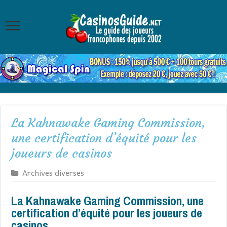
La Kahnawake Gaming Commission,
une certification d’équité pour les
joueurs de casinos
Archives diverses
La Kahnawake Gaming Commission, une
certification d’équité pour les joueurs de
casinos