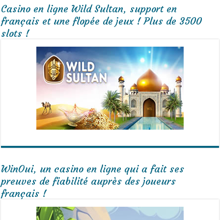
Casino en ligne Wild Sultan, support en
français et une flopée de jeux ! Plus de 3500
slots !
WinOui, un casino en ligne qui a fait ses
preuves de fiabilité auprès des joueurs
français !