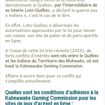
dernièrement le Québec,
par l’intermédiaire de
sa loterie Loto-Québec
, a déclaré la guerre aux
« indiens », c’est le cas de le dire.
En effet, Loto-Québec a désormais les
autorisations approuvées par la loi pour lancer
son casino, son site de poker et de paris sportifs
en ligne.
A l’issue de cette loi très récente (2010), de
forts conflits d’intérêts
sont nés entre le Québec
et les indiens du Territoire des Mohawks, où est
basé la Kahnawake Gaming Commission
.
Affaire à suivre donc pour ce conflit qui
s’amplifie actuellement.
Quelles sont les conditions d’adhésion à la
Kahnawake Gaming Commission pour les
sites de jeux d’argent en ligne :