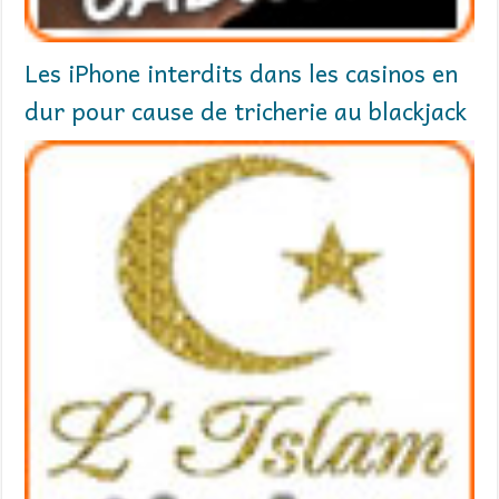
Les iPhone interdits dans les casinos en
dur pour cause de tricherie au blackjack