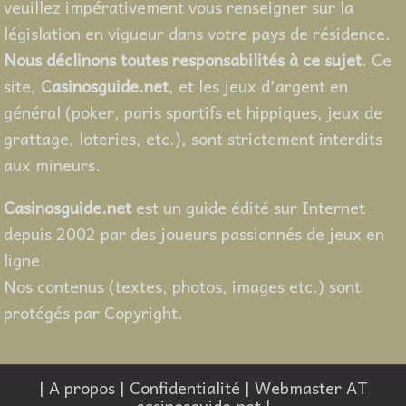
veuillez impérativement vous renseigner sur la
législation en vigueur dans votre pays de résidence.
Nous déclinons toutes responsabilités à ce sujet
. Ce
site,
Casinosguide.net
, et les jeux d'argent en
général (poker, paris sportifs et hippiques, jeux de
grattage, loteries, etc.), sont strictement interdits
aux mineurs.
Casinosguide.net
est un guide édité sur Internet
depuis 2002 par des joueurs passionnés de jeux en
ligne.
Nos contenus (textes, photos, images etc.) sont
protégés par Copyright.
|
A propos
|
Confidentialité
| Webmaster AT
casinosguide.net |