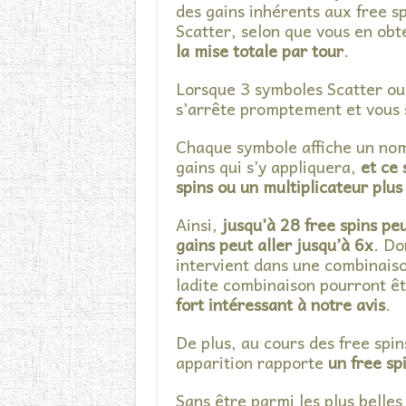
des gains inhérents aux free s
Scatter, selon que vous en obt
la mise totale par tour
.
Lorsque 3 symboles Scatter ou
s’arrête promptement et vous s
Chaque symbole affiche un nomb
gains qui s’y appliquera,
et ce 
spins ou un multiplicateur plu
Ainsi,
jusqu’à 28 free spins peu
gains peut aller jusqu’à 6x
. Do
intervient dans une combinaison,
ladite combinaison pourront êt
fort intéressant à notre avis
.
De plus, au cours des free spi
apparition rapporte
un free sp
Sans être parmi les plus belle