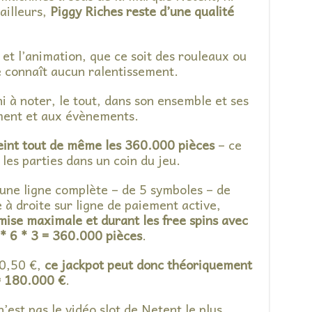
ailleurs,
Piggy Riches reste d’une qualité
et l’animation, que ce soit des rouleaux ou
e connaît aucun ralentissement.
ni à noter, le tout, dans son ensemble et ses
ement et aux évènements.
teint tout de même les 360.000 pièces
– ce
t les parties dans un coin du jeu.
 une ligne complète – de 5 symboles – de
à droite sur ligne de paiement active,
mise maximale et durant les free spins avec
 * 6 * 3 = 360.000 pièces
.
 0,50 €,
ce jackpot peut donc théoriquement
= 180.000 €
.
’est pas le vidéo slot de Netent le plus