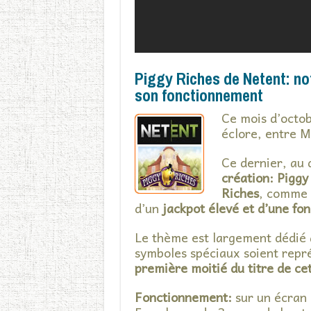
Piggy Riches de Netent: no
son fonctionnement
Ce mois d’octob
éclore, entre 
Ce dernier, au 
création: Piggy
Riches
, comme 
d’un
jackpot élevé et d’une fo
Le thème est largement dédié à 
symboles spéciaux soient repr
première moitié du titre de ce
Fonctionnement:
sur un écran 