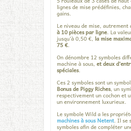
5 rouleaux de 3 cases de haut 
lignes de mise prédéfinies, ch
gains.
Le niveau de mise, autrement d
à 10 pièces par ligne
. La vale
jusqu’à 0,50 €,
la mise maxima
75 €
.
On dénombre 12 symboles différ
machine à sous,
et deux d’entr
spéciales
.
Ces 2 symboles sont un symbo
Bonus de Piggy Riches
, un sym
respectivement un cochon et un
un environnement luxurieux.
Le symbole Wild a les propriét
machines à sous Netent
. Il se
symboles afin de compléter une