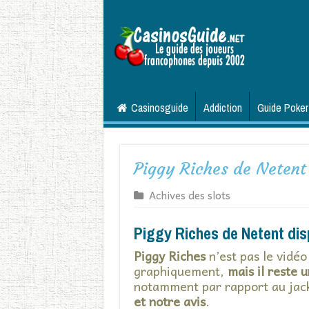
Casinosguide
Addiction
Guide Poker
Piggy Riches de Netent 
Achives des slots
Piggy Riches de Netent dis
Piggy Riches
n’est pas le vidéo
graphiquement,
mais il reste 
notamment par rapport au jac
et notre avis
.