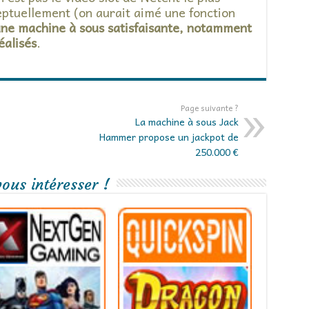
ptuellement (on aurait aimé une fonction
 une machine à sous satisfaisante, notamment
éalisés
.
Page suivante ?
La machine à sous Jack
Hammer propose un jackpot de
250.000 €
vous intéresser !