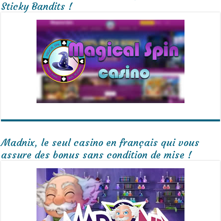
Sticky Bandits !
Madnix, le seul casino en français qui vous
assure des bonus sans condition de mise !