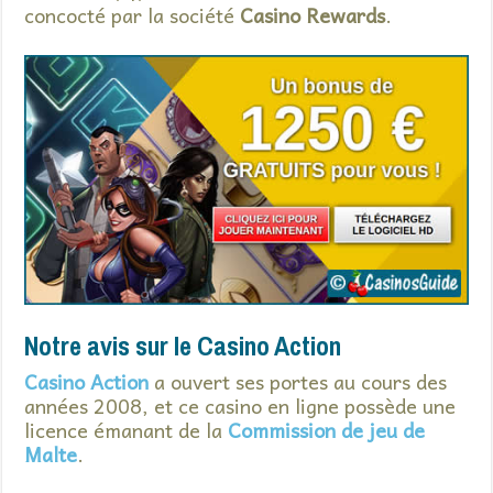
concocté par la société
Casino Rewards
.
Notre avis sur le Casino Action
Casino Action
a ouvert ses portes au cours des
années 2008, et ce casino en ligne possède une
licence émanant de la
Commission de jeu de
Malte
.