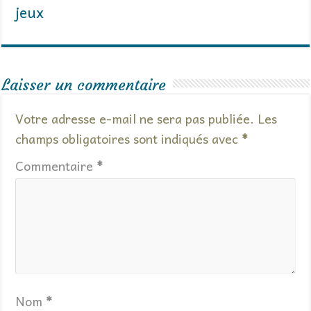
jeux
Laisser un commentaire
Votre adresse e-mail ne sera pas publiée.
Les
champs obligatoires sont indiqués avec
*
Commentaire
*
Nom
*