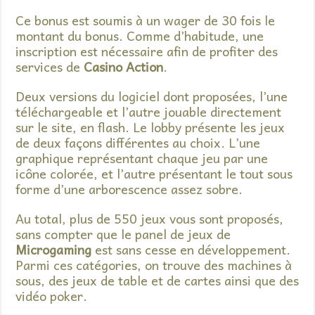
Ce bonus est soumis à un wager de 30 fois le
montant du bonus. Comme d’habitude, une
inscription est nécessaire afin de profiter des
services de
Casino Action
.
Deux versions du logiciel dont proposées, l’une
téléchargeable et l’autre jouable directement
sur le site, en flash. Le lobby présente les jeux
de deux façons différentes au choix. L’une
graphique représentant chaque jeu par une
icône colorée, et l’autre présentant le tout sous
forme d’une arborescence assez sobre.
Au total, plus de 550 jeux vous sont proposés,
sans compter que le panel de jeux de
Microgaming
est sans cesse en développement.
Parmi ces catégories, on trouve des machines à
sous, des jeux de table et de cartes ainsi que des
vidéo poker.