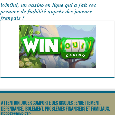
WinOui, un casino en ligne qui a fait ses
preuves de fiabilité auprès des joueurs
français !
Attention, jouer comporte des risques : endettement,
dépendance, isolement, problèmes financiers et familiaux,