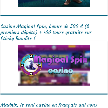
Casino Magical Spin, bonus de 500 € (2
premiers dépôts) + 100 tours gratuits sur
Sticky Bandits !
Madnix, le seul casino en français qui vous