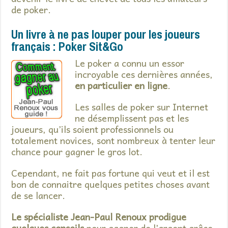
de poker.
Un livre à ne pas louper pour les joueurs
français : Poker Sit&Go
Le poker a connu un essor
incroyable ces dernières années,
en particulier en ligne
.
Les salles de poker sur Internet
ne désemplissent pas et les
joueurs, qu’ils soient professionnels ou
totalement novices, sont nombreux à tenter leur
chance pour gagner le gros lot.
Cependant, ne fait pas fortune qui veut et il est
bon de connaitre quelques petites choses avant
de se lancer.
Le spécialiste Jean-Paul Renoux prodigue
quelques conseils
pour gagner de l’argent grâce