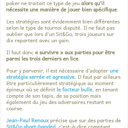
poker ne traitait ce type de jeu
alors qu’il
nécessite une manière de jouer bien spécifique
.
Les stratégies sont évidemment bien différentes
selon le type de tournoi disputé. Il ne faut pas
oublier que lors d’un Sit&Go, trois joueurs sur
dix repartent avec un gain.
Il faut donc
« survivre » aux parties pour être
parmi les trois derniers en lice
.
Pour y parvenir, il est nécessaire d’adopter
une
stratégie serrée et agressive
. Il faut par ailleurs
être particulièrement stratégique au moment
épineux où se définit
le facteur bulle
, en tenant
compte de son tapis, de sa position mais
également du jeu des adversaires restant en
course.
Jean-Paul Renoux
précise que sur des parties de
Sit&Go short-handed
, c’est-à-dire comptant