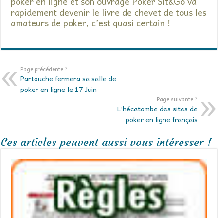
poker en ligne et son ouvrage Poker Sit&Go va
rapidement devenir le livre de chevet de tous les
amateurs de poker, c’est quasi certain !
Page précédente ?
Partouche fermera sa salle de
poker en ligne le 17 Juin
Page suivante ?
L’hécatombe des sites de
poker en ligne français
Ces articles peuvent aussi vous intéresser !