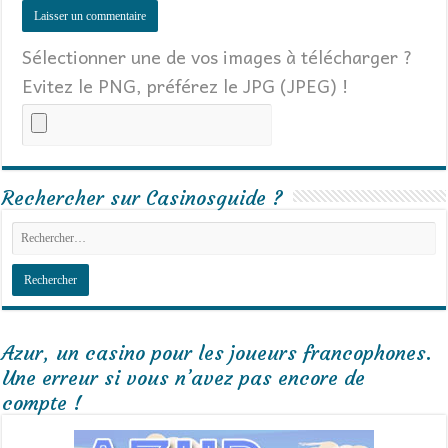
Sélectionner une de vos images à télécharger ?
Evitez le PNG, préférez le JPG (JPEG) !
Rechercher sur Casinosguide ?
Azur, un casino pour les joueurs francophones.
Une erreur si vous n’avez pas encore de
compte !