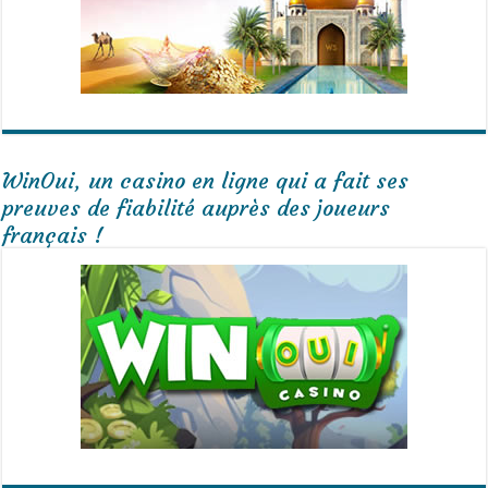
WinOui, un casino en ligne qui a fait ses
preuves de fiabilité auprès des joueurs
français !