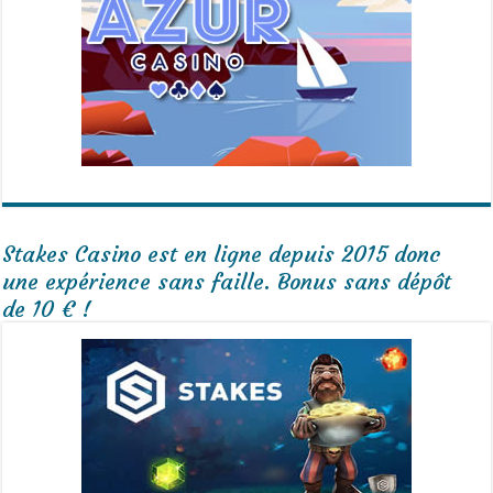
Stakes Casino est en ligne depuis 2015 donc
une expérience sans faille. Bonus sans dépôt
de 10 € !