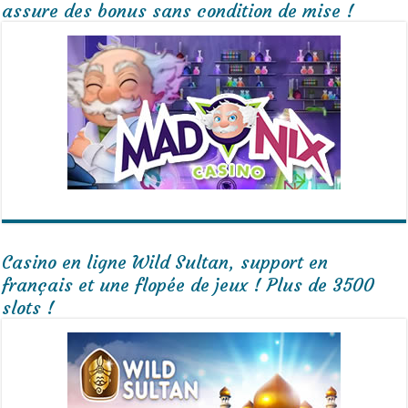
assure des bonus sans condition de mise !
Casino en ligne Wild Sultan, support en
français et une flopée de jeux ! Plus de 3500
slots !