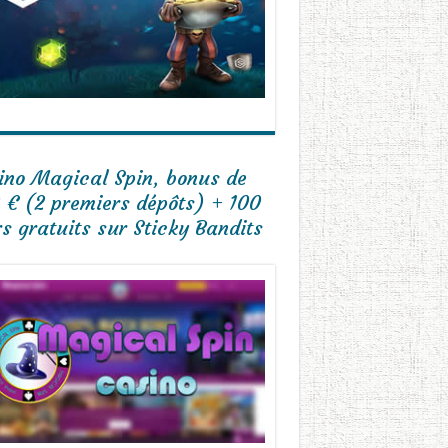
ino Magical Spin, bonus de
 € (2 premiers dépôts) + 100
rs gratuits sur Sticky Bandits