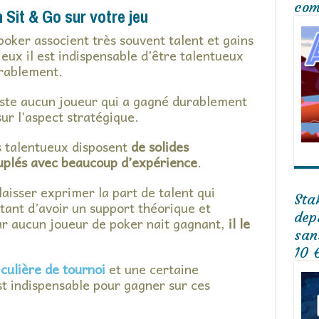
com
 Sit & Go sur votre jeu
poker associent très souvent talent et gains
 eux il est indispensable d’être talentueux
rablement.
xiste aucun joueur qui a gagné durablement
sur l’aspect stratégique.
rs talentueux disposent
de solides
uplés avec beaucoup d’expérience
.
aisser exprimer la part de talent qui
Sta
tant d’avoir un support théorique et
dep
ar aucun joueur de poker nait gagnant,
il le
san
10 
culière de tournoi
et une certaine
st indispensable pour gagner sur ces