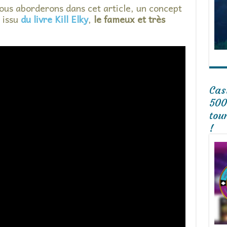
nous aborderons dans cet article, un concept
 issu
du livre Kill Elky
,
le fameux et très
Cas
500
tou
!