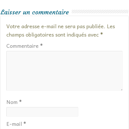
Laisser un commentaire
Votre adresse e-mail ne sera pas publiée.
Les
champs obligatoires sont indiqués avec
*
Commentaire
*
Nom
*
E-mail
*