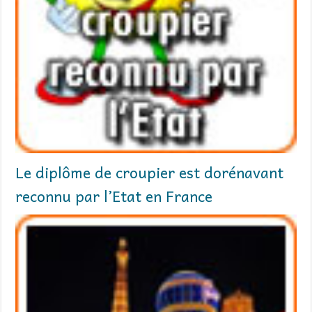
Le diplôme de croupier est dorénavant
reconnu par l’Etat en France