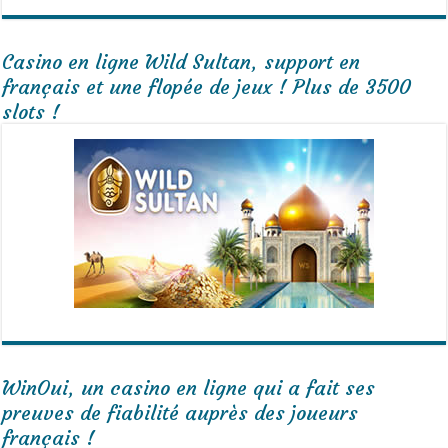
Casino en ligne Wild Sultan, support en
français et une flopée de jeux ! Plus de 3500
slots !
WinOui, un casino en ligne qui a fait ses
preuves de fiabilité auprès des joueurs
français !