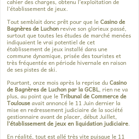
cahier des charges, obtenu l’exploitation de
l’établissement de jeux.
Tout semblait donc prêt pour que le
Casino de
Bagnères de Luchon
revive son glorieux passé,
surtout que toutes les études de marché menées
indiquaient le vrai potentiel de cet
établissement de jeux installé dans une
commune dynamique, prisée des touristes et
très fréquentée en période hivernale en raison
de ses pistes de ski.
Pourtant, onze mois après la reprise du
Casino
de Bagnères de Luchon par la GCBL
, rien ne va
plus, au point que le
Tribunal de Commerce de
Toulouse
avait annoncé le 11 Juin dernier la
mise en redressement judiciaire de la société
gestionnaire avant de placer, début Juillet,
l’établissement de jeux en liquidation judiciaire
.
En réalité, tout est allé très vite puisque le 11