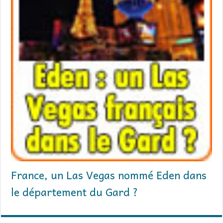
France, un Las Vegas nommé Eden dans
le département du Gard ?