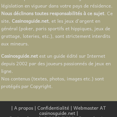
législation en vigueur dans votre pays de résidence.
Nous déclinons toutes responsabilités à ce sujet
. Ce
site,
Casinosguide.net
, et les jeux d'argent en
général (poker, paris sportifs et hippiques, jeux de
grattage, loteries, etc.), sont strictement interdits
aux mineurs.
Casinosguide.net
est un guide édité sur Internet
depuis 2002 par des joueurs passionnés de jeux en
ligne.
Nos contenus (textes, photos, images etc.) sont
protégés par Copyright.
|
A propos
|
Confidentialité
| Webmaster AT
casinosguide.net |