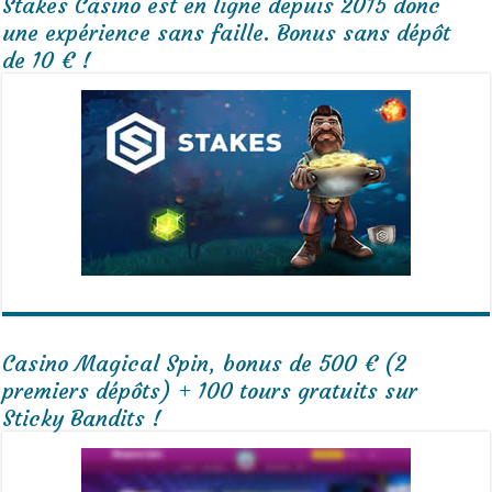
Stakes Casino est en ligne depuis 2015 donc
une expérience sans faille. Bonus sans dépôt
de 10 € !
Casino Magical Spin, bonus de 500 € (2
premiers dépôts) + 100 tours gratuits sur
Sticky Bandits !