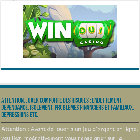
Attention, jouer comporte des risques : endettement,
dépendance, isolement, problèmes financiers et familiaux,
depressions etc.
Attention :
Avant de jouer à un jeu d'argent en ligne,
veuillez impérativement vous renseigner sur la