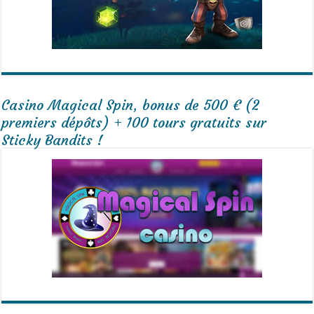
Casino Magical Spin, bonus de 500 € (2
premiers dépôts) + 100 tours gratuits sur
Sticky Bandits !