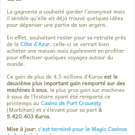
La gagnante a souhaité garder l’anonymat mais
il semble qu’elle ait déjà trouvé quelques idées
pour dépenser une partie de son argent.
En effet, souhaitant rester pour sa retraite près
de la
Côte d’Azur
, celle-ci se verrait bien
acheter une maison mais également en profiter
pour effectuer quelques voyages autour du
monde.
Ce gain de plus de 4,5 millions d’€uros
est le
deuxième plus important gain remporté sur des
machines à sous
, le plus gros gain sur machines
à sous de l’histoire ayant été remporté ce
printemps au
Casino de Port Crouesty
(Morbihan) et s’élevant pour sa part
à
9.420.403 €uros
.
Mise à jour:
c’est terminé pour le Magic Casinos