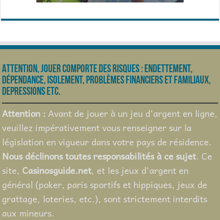
Attention, jouer comporte des risques : endettement,
dépendance, isolement, problèmes financiers et familiaux,
depressions etc.
Attention :
Avant de jouer à un jeu d'argent en ligne,
veuillez impérativement vous renseigner sur la
législation en vigueur dans votre pays de résidence.
Nous déclinons toutes responsabilités à ce sujet
. Ce
site,
Casinosguide.net
, et les jeux d'argent en
général (poker, paris sportifs et hippiques, jeux de
grattage, loteries, etc.), sont strictement interdits
aux mineurs.