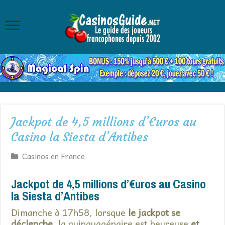
Jackpot de 4,5 millions d’€uros au
Casino la Siesta d’Antibes
Casinos en France
Jackpot de 4,5 millions d’€uros au Casino
la Siesta d’Antibes
Dimanche à 17h58, lorsque
le jackpot se
déclenche
, la quinquagénaire est heureuse
et