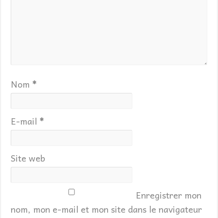
Nom
*
E-mail
*
Site web
Enregistrer mon
nom, mon e-mail et mon site dans le navigateur