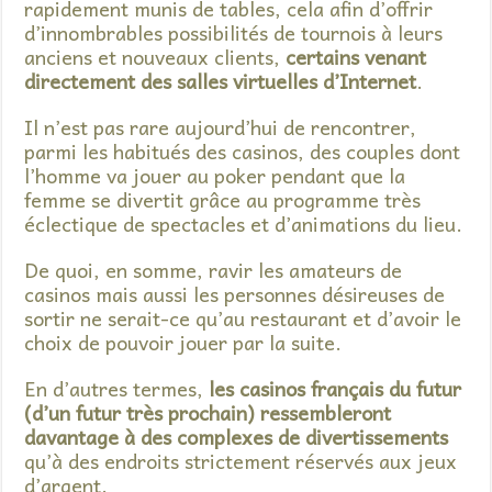
rapidement munis de tables, cela afin d’offrir
d’innombrables possibilités de tournois à leurs
anciens et nouveaux clients,
certains venant
directement des salles virtuelles d’Internet
.
Il n’est pas rare aujourd’hui de rencontrer,
parmi les habitués des casinos, des couples dont
l’homme va jouer au poker pendant que la
femme se divertit grâce au programme très
éclectique de spectacles et d’animations du lieu.
De quoi, en somme, ravir les amateurs de
casinos mais aussi les personnes désireuses de
sortir ne serait-ce qu’au restaurant et d’avoir le
choix de pouvoir jouer par la suite.
En d’autres termes,
les casinos français du futur
(d’un futur très prochain) ressembleront
davantage à des complexes de divertissements
qu’à des endroits strictement réservés aux jeux
d’argent.