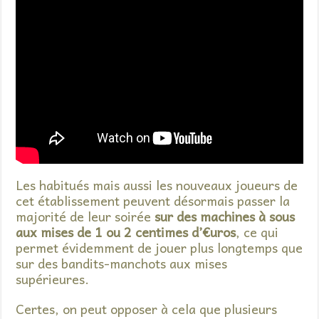
Les habitués mais aussi les nouveaux joueurs de
cet établissement peuvent désormais passer la
majorité de leur soirée
sur des machines à sous
aux mises de 1 ou 2 centimes d’€uros
, ce qui
permet évidemment de jouer plus longtemps que
sur des bandits-manchots aux mises
supérieures.
Certes, on peut opposer à cela que plusieurs