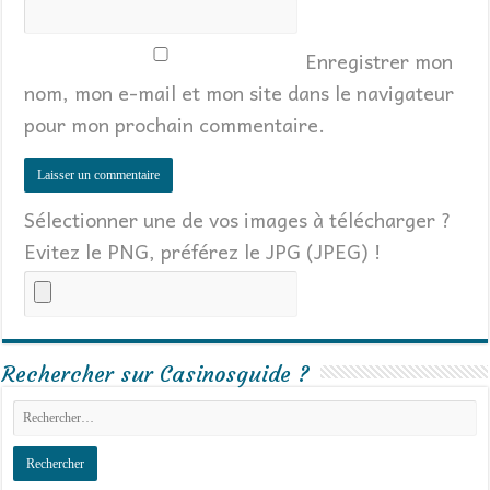
Enregistrer mon
nom, mon e-mail et mon site dans le navigateur
pour mon prochain commentaire.
Sélectionner une de vos images à télécharger ?
Evitez le PNG, préférez le JPG (JPEG) !
Rechercher sur Casinosguide ?