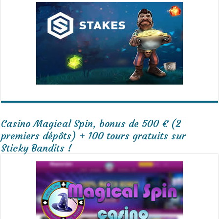
Casino Magical Spin, bonus de 500 € (2
premiers dépôts) + 100 tours gratuits sur
Sticky Bandits !