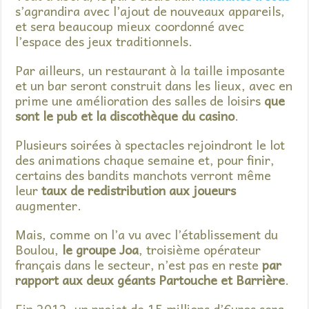
s’agrandira avec l’ajout de nouveaux appareils,
et sera beaucoup mieux coordonné avec
l’espace des jeux traditionnels.
Par ailleurs, un restaurant à la taille imposante
et un bar seront construit dans les lieux, avec en
prime une amélioration des salles de loisirs
que
sont le pub et la discothèque du casino
.
Plusieurs soirées à spectacles rejoindront le lot
des animations chaque semaine et, pour finir,
certains des bandits manchots verront même
leur
taux de redistribution aux joueurs
augmenter.
Mais, comme on l’a vu avec l’établissement du
Boulou,
le groupe Joa
, troisième opérateur
français dans le secteur, n’est pas en reste
par
rapport aux deux géants Partouche et Barrière
.
Fin 2012, un projet de 15 millions d’€uros sera