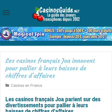
Les casinos français Joa innovent
pour pallier à leurs baisses de
chiffres d’affaires
Casinos en France
Les casinos français Joa parient sur des
divertissements pour pallier à leurs
baisses de chiffres d’affaires