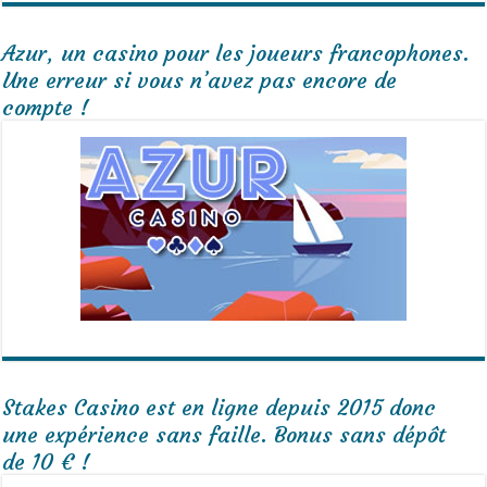
Azur, un casino pour les joueurs francophones.
Une erreur si vous n’avez pas encore de
compte !
Stakes Casino est en ligne depuis 2015 donc
une expérience sans faille. Bonus sans dépôt
de 10 € !