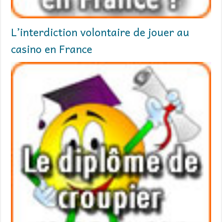
L’interdiction volontaire de jouer au
casino en France