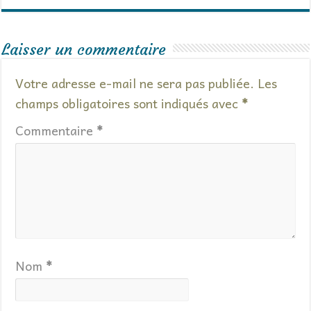
Laisser un commentaire
Votre adresse e-mail ne sera pas publiée.
Les
champs obligatoires sont indiqués avec
*
Commentaire
*
Nom
*