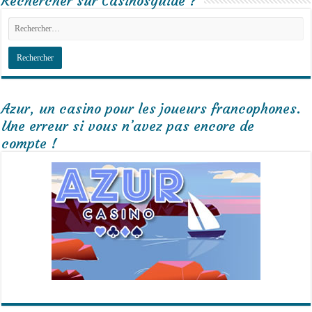
Rechercher sur Casinosguide ?
Azur, un casino pour les joueurs francophones.
Une erreur si vous n’avez pas encore de
compte !