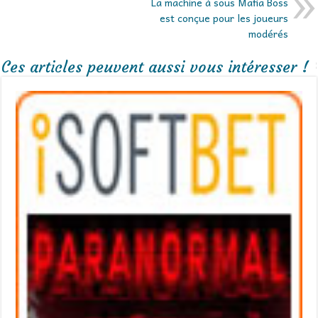
La machine à sous Mafia Boss
est conçue pour les joueurs
modérés
Ces articles peuvent aussi vous intéresser !