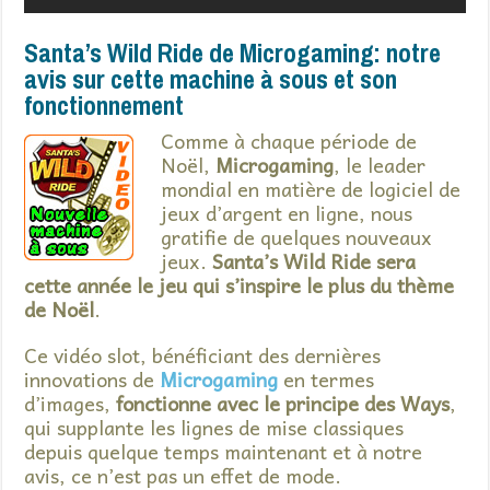
Santa’s Wild Ride de Microgaming: notre
avis sur cette machine à sous et son
fonctionnement
Comme à chaque période de
Noël,
Microgaming
, le leader
mondial en matière de logiciel de
jeux d’argent en ligne, nous
gratifie de quelques nouveaux
jeux.
Santa’s Wild Ride sera
cette année le jeu qui s’inspire le plus du thème
de Noël
.
Ce vidéo slot, bénéficiant des dernières
innovations de
Microgaming
en termes
d’images,
fonctionne avec le principe des Ways
,
qui supplante les lignes de mise classiques
depuis quelque temps maintenant et à notre
avis, ce n’est pas un effet de mode.