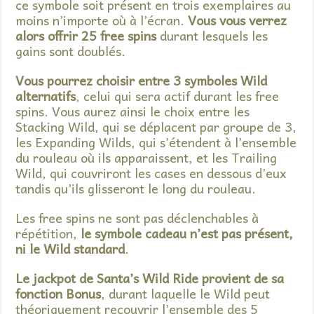
ce symbole soit présent en trois exemplaires au
moins n’importe où à l’écran.
Vous vous verrez
alors offrir 25 free spins
durant lesquels les
gains sont doublés.
Vous pourrez choisir entre 3 symboles Wild
alternatifs
, celui qui sera actif durant les free
spins. Vous aurez ainsi le choix entre les
Stacking Wild, qui se déplacent par groupe de 3,
les Expanding Wilds, qui s’étendent à l’ensemble
du rouleau où ils apparaissent, et les Trailing
Wild, qui couvriront les cases en dessous d’eux
tandis qu’ils glisseront le long du rouleau.
Les free spins ne sont pas déclenchables à
répétition,
le symbole cadeau n’est pas présent,
ni le Wild standard
.
Le jackpot de Santa’s Wild Ride provient de sa
fonction Bonus
, durant laquelle le Wild peut
théoriquement recouvrir l’ensemble des 5