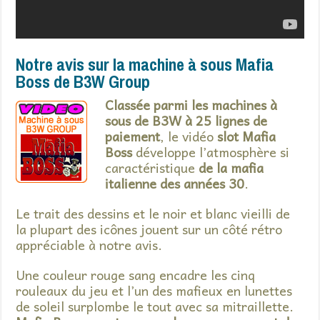
Notre avis sur la machine à sous Mafia
Boss de B3W Group
Classée parmi les machines à
sous de B3W à 25 lignes de
paiement
, le vidéo
slot Mafia
Boss
développe l’atmosphère si
caractéristique
de la mafia
italienne des années 30
.
Le trait des dessins et le noir et blanc vieilli de
la plupart des icônes jouent sur un côté rétro
appréciable à notre avis.
Une couleur rouge sang encadre les cinq
rouleaux du jeu et l’un des mafieux en lunettes
de soleil surplombe le tout avec sa mitraillette.