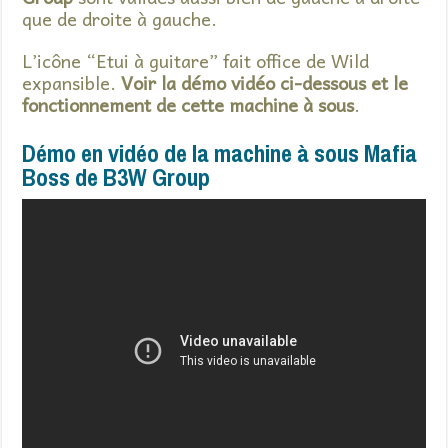
que de droite à gauche.
L’icône “Etui à guitare” fait office de Wild
expansible.
Voir la démo vidéo ci-dessous et le
fonctionnement de cette machine à sous
.
Démo en vidéo de la machine à sous Mafia
Boss de B3W Group