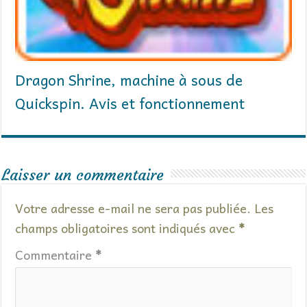
Dragon Shrine, machine à sous de
Quickspin. Avis et fonctionnement
Laisser un commentaire
Votre adresse e-mail ne sera pas publiée.
Les
champs obligatoires sont indiqués avec
*
Commentaire
*