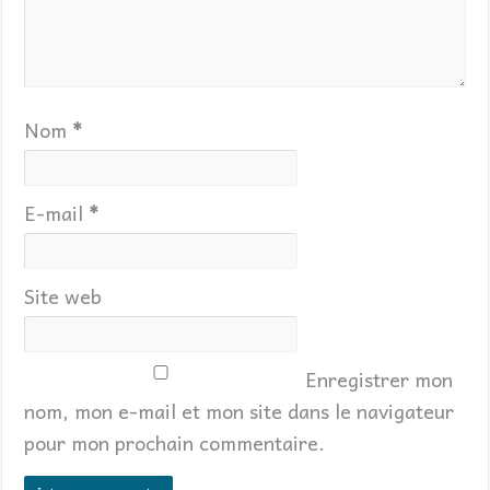
Nom
*
E-mail
*
Site web
Enregistrer mon
nom, mon e-mail et mon site dans le navigateur
pour mon prochain commentaire.