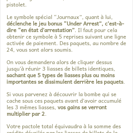
pistolet.
Le symbole spécial “Journaux”, quant à lui,
déclenche le jeu bonus “Under Arrest”, c’est-à-
dire “en état d’arrestation”
. Il faut pour cela
obtenir ce symbole à 5 reprises suivant une ligne
activée de paiement. Des paquets, au nombre de
24, vous sont alors soumis.
On vous demandera alors de cliquer dessus
jusqu’à réunir 3 liasses de billets identiques,
sachant que 5 types de liasses plus ou moins
importantes se dissimulent derrière les paquets
.
Si vous parvenez à découvrir la bombe qui se
cache sous ces paquets avant d’avoir accumulé
les 3 mêmes liasses,
vos gains se verront
multiplier par 2
.
Votre pactole total équivaudra à la somme des
crédits dévoilés par les liasses de billets de la