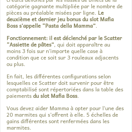
catégorie gagnante multipliée par le nombre de
pièces au préalable misées par ligne.
Le
deuxième et dernier jeu bonus du slot Mafia
Boss s’appelle “Pasta della Mamma”
.
Fonctionnement: il est déclenché par le Scatter
“Assiette de pâtes”
, qui doit apparaître au
moins 3 fois sur n’importe quelle case à
condition que ce soit sur 3 rouleaux adjacents
ou plus.
En fait, les différentes configurations selon
lesquelles ce Scatter doit survenir pour être
comptabilisé sont répertoriées dans la table des
paiements
du slot Mafia Boss
.
Vous devez aider Mamma à opter pour l’une des
20 marmites qui s’offrent à elle. 5 échelles de
gains différentes sont renfermées dans les
marmites.