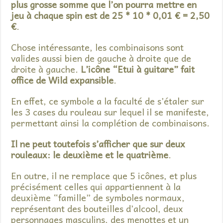
plus grosse somme que l’on pourra mettre en
jeu à chaque spin est de 25 * 10 * 0,01 € = 2,50
€
.
Chose intéressante, les combinaisons sont
valides aussi bien de gauche à droite que de
droite à gauche.
L’icône “Etui à guitare” fait
office de Wild expansible
.
En effet, ce symbole a la faculté de s’étaler sur
les 3 cases du rouleau sur lequel il se manifeste,
permettant ainsi la complétion de combinaisons.
Il ne peut toutefois s’afficher que sur deux
rouleaux: le deuxième et le quatrième
.
En outre, il ne remplace que 5 icônes, et plus
précisément celles qui appartiennent à la
deuxième “famille” de symboles normaux,
représentant des bouteilles d’alcool, deux
personnages masculins, des menottes et un