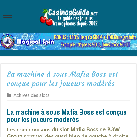
La machine à sous Mafia Boss est
conçue pour les joueurs modérés
Achives des slots
La machine à sous Mafia Boss est conçue
pour les joueurs modérés
Les combinaisons
du slot Mafia Boss de B3W
Group
sont valides aussi bien de gauche à droite