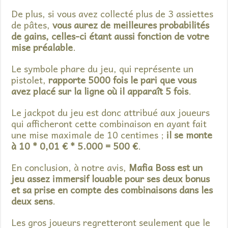
De plus, si vous avez collecté plus de 3 assiettes
de pâtes,
vous aurez de meilleures probabilités
de gains, celles-ci étant aussi fonction de votre
mise préalable
.
Le symbole phare du jeu, qui représente un
pistolet,
rapporte 5000 fois le pari que vous
avez placé sur la ligne où il apparaît 5 fois
.
Le jackpot du jeu est donc attribué aux joueurs
qui afficheront cette combinaison en ayant fait
une mise maximale de 10 centimes ;
il se monte
à 10 * 0,01 € * 5.000 = 500 €
.
En conclusion, à notre avis,
Mafia Boss est un
jeu assez immersif louable pour ses deux bonus
et sa prise en compte des combinaisons dans les
deux sens
.
Les gros joueurs regretteront seulement que le