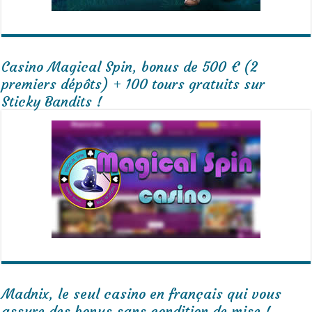
Casino Magical Spin, bonus de 500 € (2
premiers dépôts) + 100 tours gratuits sur
Sticky Bandits !
Madnix, le seul casino en français qui vous
assure des bonus sans condition de mise !