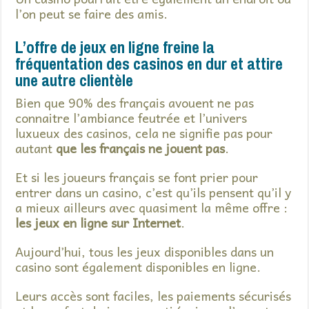
l’on peut se faire des amis.
L’offre de jeux en ligne freine la
fréquentation des casinos en dur et attire
une autre clientèle
Bien que 90% des français avouent ne pas
connaitre l’ambiance feutrée et l’univers
luxueux des casinos, cela ne signifie pas pour
autant
que les français ne jouent pas
.
Et si les joueurs français se font prier pour
entrer dans un casino, c’est qu’ils pensent qu’il y
a mieux ailleurs avec quasiment la même offre :
les jeux en ligne sur Internet
.
Aujourd’hui, tous les jeux disponibles dans un
casino sont également disponibles en ligne.
Leurs accès sont faciles, les paiements sécurisés