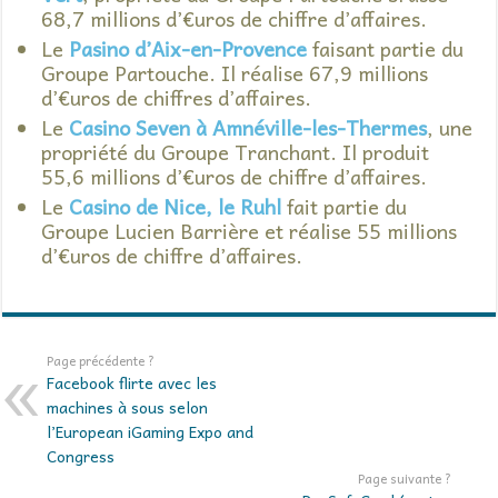
68,7 millions d’€uros de chiffre d’affaires.
Le
Pasino d’Aix-en-Provence
faisant partie du
Groupe Partouche. Il réalise 67,9 millions
d’€uros de chiffres d’affaires.
Le
Casino Seven à Amnéville-les-Thermes
, une
propriété du Groupe Tranchant. Il produit
55,6 millions d’€uros de chiffre d’affaires.
Le
Casino de Nice, le Ruhl
fait partie du
Groupe Lucien Barrière et réalise 55 millions
d’€uros de chiffre d’affaires.
Page précédente ?
Facebook flirte avec les
machines à sous selon
l’European iGaming Expo and
Congress
Page suivante ?