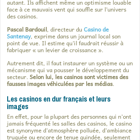
autant. Ils affichent même un optimisme louable
face à ce mauvais vent qui souffle sur l’univers
des casinos.
Pascal Bardouil
, directeur du
Casino de
Santenay
, exprime dans un journal local son
point de vue. Il estime qu’il faudrait réussir à
fabriquer « un levier de croissance ».
Autrement dit, il faut instaurer un système ou un
mécanisme qui va pousser le développement du
secteur.
Selon lui, les casinos sont victimes des
fausses images véhiculées par les médias
.
Les casinos en dur français et leurs
images
En effet, pour la plupart des personnes qui n’ont
jamais fréquenté les salles des casinos, le casino
est synonyme d’atmosphère polluée, d’ambiance
truquée ou encore de tenue guindée, seulement