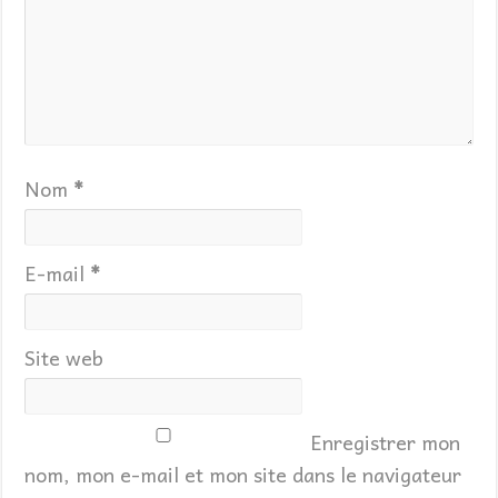
Nom
*
E-mail
*
Site web
Enregistrer mon
nom, mon e-mail et mon site dans le navigateur