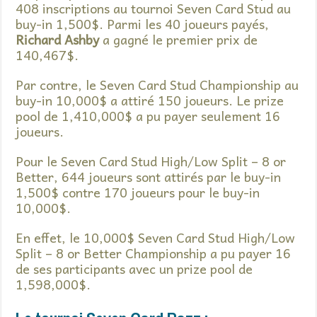
408 inscriptions au tournoi Seven Card Stud au
buy-in 1,500$. Parmi les 40 joueurs payés,
Richard Ashby
a gagné le premier prix de
140,467$.
Par contre, le Seven Card Stud Championship au
buy-in 10,000$ a attiré 150 joueurs. Le prize
pool de 1,410,000$ a pu payer seulement 16
joueurs.
Pour le Seven Card Stud High/Low Split – 8 or
Better, 644 joueurs sont attirés par le buy-in
1,500$ contre 170 joueurs pour le buy-in
10,000$.
En effet, le 10,000$ Seven Card Stud High/Low
Split – 8 or Better Championship a pu payer 16
de ses participants avec un prize pool de
1,598,000$.