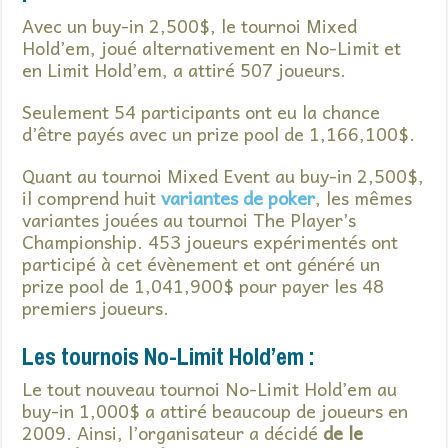
Avec un buy-in 2,500$, le tournoi Mixed
Hold’em, joué alternativement en No-Limit et
en Limit Hold’em, a attiré 507 joueurs.
Seulement 54 participants ont eu la chance
d’être payés avec un prize pool de 1,166,100$.
Quant au tournoi Mixed Event au buy-in 2,500$,
il comprend huit
variantes de poker
, les mêmes
variantes jouées au tournoi The Player’s
Championship. 453 joueurs expérimentés ont
participé à cet évènement et ont généré un
prize pool de 1,041,900$ pour payer les 48
premiers joueurs.
Les tournois No-Limit Hold’em :
Le tout nouveau tournoi No-Limit Hold’em au
buy-in 1,000$ a attiré beaucoup de joueurs en
2009. Ainsi, l’organisateur a décidé
de le