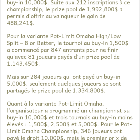
buy-in 10,000$. Suite aux 212 inscriptions à ce
championship, le prize pool de 1,992,800$ a
permis d’offrir au vainqueur le gain de
488,241$.
Pour la variante Pot-Limit Omaha High/Low
Split – 8 or Better, le tournoi au buy-in 1,500$
a commencé par 847 entrants pour ne finir
qu’avec 81 joueurs payés d’un prize pool de
1,143,450$.
Mais sur 284 joueurs qui ont payé un buy-in
5,000$, seulement quelques joueurs se sont
partagés le prize pool de 1,334,800$.
Quant à la variante Pot-Limit Omaha,
l’organisateur a programmé un championnat au
buy-in 10,000$ et trois tournois au buy-in moins
élevés : 1,500$, 2,500$ et 5,000$. Pour le Pot-
Limit Omaha Championship, 346 joueurs ont
payé le droit 10,000$, mais le premier prix de