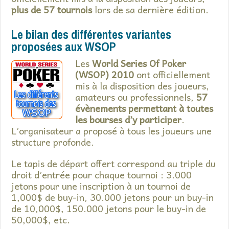
plus de 57 tournois
lors de sa dernière édition.
Le bilan des différentes variantes
proposées aux WSOP
Les
World Series Of Poker
(WSOP) 2010
ont officiellement
mis à la disposition des joueurs,
amateurs ou professionnels,
57
évènements permettant à toutes
les bourses d’y participer
.
L’organisateur a proposé à tous les joueurs une
structure profonde.
Le tapis de départ offert correspond au triple du
droit d’entrée pour chaque tournoi : 3.000
jetons pour une inscription à un tournoi de
1,000$ de buy-in, 30.000 jetons pour un buy-in
de 10,000$, 150.000 jetons pour le buy-in de
50,000$, etc.