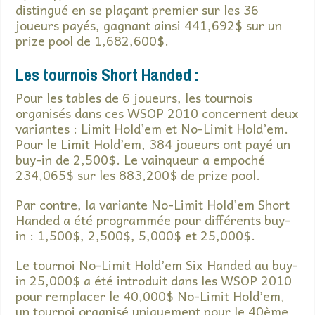
distingué en se plaçant premier sur les 36
joueurs payés, gagnant ainsi 441,692$ sur un
prize pool de 1,682,600$.
Les tournois Short Handed :
Pour les tables de 6 joueurs, les tournois
organisés dans ces WSOP 2010 concernent deux
variantes : Limit Hold’em et No-Limit Hold’em.
Pour le Limit Hold’em, 384 joueurs ont payé un
buy-in de 2,500$. Le vainqueur a empoché
234,065$ sur les 883,200$ de prize pool.
Par contre, la variante No-Limit Hold’em Short
Handed a été programmée pour différents buy-
in : 1,500$, 2,500$, 5,000$ et 25,000$.
Le tournoi No-Limit Hold’em Six Handed au buy-
in 25,000$ a été introduit dans les WSOP 2010
pour remplacer le 40,000$ No-Limit Hold’em,
un tournoi organisé uniquement pour le 40ème