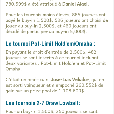
780,599$ a été attribué à
Daniel Alaei
.
Pour les tournois moins élevés, 885 joueurs ont
payé le buy-in 1,500$, 596 joueurs ont choisi de
jouer au buy-in 2,500$, et 460 joueurs ont
décidé de participer au buy-in 5,000$.
Le tournoi Pot-Limit Hold’em/Omaha :
En payant le droit d’entrée de 2,500$, 482
joueurs se sont inscrits à ce tournoi incluant
deux variantes : Pot-Limit Hold’em et Pot-Limit
Omaha.
C’était un américain,
Jose-Luis Velador
, qui en
est sorti vainqueur et a empoché 260,552$ de
gain sur un prize pool de 1,108,600$.
Les tournois 2-7 Draw Lowball :
Pour un buy-in 1,500$, 250 joueurs se sont