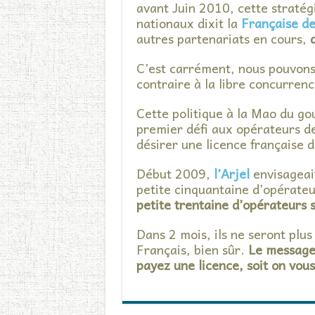
avant Juin 2010, cette stratég
nationaux dixit la
Française de
autres partenariats en cours,
C’est carrément, nous pouvons 
contraire à la libre concurrenc
Cette politique à la Mao du go
premier défi aux opérateurs de
désirer une licence française d
Début 2009,
l’Arjel
envisageai
petite cinquantaine d’opérateu
petite trentaine d’opérateurs s
Dans 2 mois, ils ne seront plu
Français, bien sûr.
Le message 
payez une licence, soit on vous