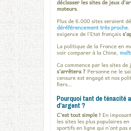
déclasser les sites de jeux d’a
moteurs
.
Plus de 6.000 sites seraient d
déréférencement très proche
.
exigence de l’Etat français
s’a
La politique de la France en m
voir comparer à la Chine,
maît
Ca commence par les sites de 
s’arrêtera ?
Personne ne le sait
censure est engagé et nos polit
fiers…
Pourquoi tant de ténacité a
d’argent ?
C’est tout simple !
En imposant
les sites les plus populaires e
sportifs en ligne qui n’ont pas