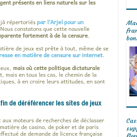
rgent présents en liens naturels sur les
éjà répertoriés
par l’Arjel pour un
Mad
 Nous constatons que cette nouvelle
fra
pparente fortement à de la censure
.
bon
atière de jeux est prête à tout, même de se
resse en matière de censure sur internet
.
jeux,
mais où cette politique dictaturale
, mais en tous les cas, le chemin de la
iques, à en croire leurs attitudes, en sont
fin de déréférencer les sites de jeux
 aux moteurs de recherches de déclasser
Cas
n matière de casino, de poker et de paris
sup
 effectué de demande de licence française
flo