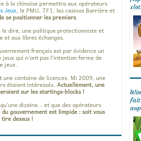
ie à la chinoise permettra aux opérateurs
slot
s Jeux
, le PMU, TF1, les casinos Barrière et
de se positionner les premiers
.
le dire, une politique protectionniste et
e et aux libres échanges.
uvernement français est par évidence un
 jeux qui n’ont pas l’intention ferme de
e jeux.
t une centaine de licences. Mi 2009, une
rs étaient intéressés.
Actuellement, une
eraient sur les startings-blocks !
Win
fait
s qu’une dizaine… et que des opérateurs
aup
du gouvernement est limpide : soit vous
 tire dessus !