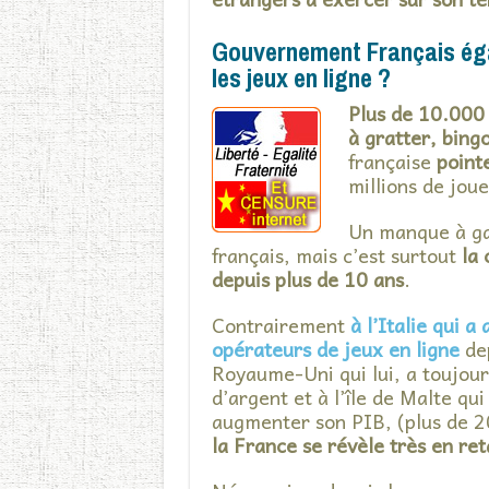
Gouvernement Français ég
les jeux en ligne ?
Plus de 10.000 
à gratter, bingo
française
pointe
millions de joue
Un manque à gag
français, mais c’est surtout
la 
depuis plus de 10 ans
.
Contrairement
à l’Italie qui 
opérateurs de jeux en ligne
dep
Royaume-Uni qui lui, a toujours
d’argent et à l’île de Malte qui
augmenter son PIB, (plus de 20
la France se révèle très en ret