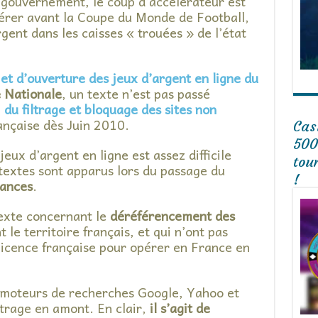
gouvernement, le coup d’accélérateur est
férer avant la Coupe du Monde de Football,
rgent dans les caisses « trouées » de l’état
et d’ouverture des jeux d’argent en ligne du
 Nationale
, un texte n’est pas passé
e
du filtrage et bloquage des sites non
ançaise dès Juin 2010.
Cas
500
eux d’argent en ligne est assez difficile
tou
extes sont apparus lors du passage du
!
nances
.
exte concernant le
déréférencement des
t le territoire français, et qui n’ont pas
licence française pour opérer en France en
 moteurs de recherches Google, Yahoo et
ltrage en amont. En clair,
il s’agit de