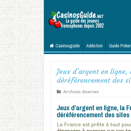
Casinosguide
Addiction
Guide Poker
Jeux d’argent en ligne,
déréférencement des si
Archives diverses
Jeux d’argent en ligne, la 
déréférencement des sites 
La France est prête à tout po
étrangers à exercer sur son te