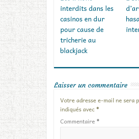
interdits dans les
d’ar
casinos en dur
has
pour cause de
inte
tricherie au
blackjack
Laisser un commentaire
Votre adresse e-mail ne sera p
indiqués avec
*
Commentaire
*