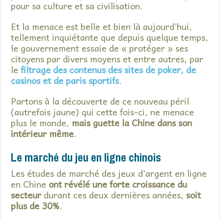
pour sa culture et sa civilisation.
Et la menace est belle et bien là aujourd’hui,
tellement inquiétante que depuis quelque temps,
le gouvernement essaie de « protéger » ses
citoyens par divers moyens et entre autres, par
le
filtrage des contenus des sites de poker, de
casinos et de paris sportifs
.
Partons à la découverte de ce nouveau péril
(autrefois jaune) qui cette fois-ci, ne menace
plus le monde,
mais guette la Chine dans son
intérieur même
.
Le marché du jeu en ligne chinois
Les études de marché des jeux d’argent en ligne
en Chine
ont révélé une forte croissance du
secteur
durant ces deux dernières années,
soit
plus de 30%
.