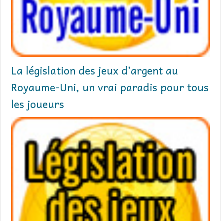
La législation des jeux d’argent au
Royaume-Uni, un vrai paradis pour tous
les joueurs