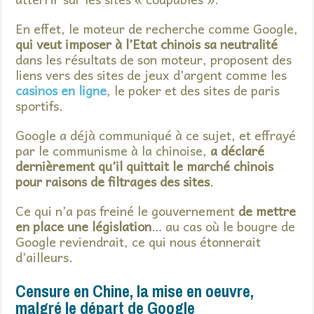
En effet, le moteur de recherche comme Google,
qui veut imposer à l’Etat chinois sa neutralité
dans les résultats de son moteur, proposent des
liens vers des sites de jeux d’argent comme les
casinos en ligne
, le poker et des sites de paris
sportifs.
Google a déjà communiqué à ce sujet, et effrayé
par le communisme à la chinoise,
a déclaré
dernièrement qu’il quittait le marché chinois
pour raisons de filtrages des sites
.
Ce qui n’a pas freiné le gouvernement
de mettre
en place une législation
… au cas où le bougre de
Google reviendrait, ce qui nous étonnerait
d’ailleurs.
Censure en Chine, la mise en oeuvre,
malgré le départ de Google