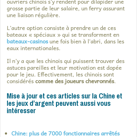
ouvriers chinois s’y rendent pour dilapider une
grosse partie de leur salaire, un ferry assurant
une liaison régulière.
L’autre option consiste à prendre un de ces
bateaux « spéciaux » qui se transforment en
bateaux-casinos
une fois bien à l’abri, dans les
eaux internationales.
Il n’y a que les chinois qui puissent trouver des
astuces pareilles et leur motivation est dopée
pour le jeu. Effectivement, les chinois sont
considérés
comme des joueurs chevronnés
.
Mise à jour et ces articles sur la Chine et
les jeux d’argent peuvent aussi vous
intéresser
Chine: plus de 7000 fonctionnaires arrêtés