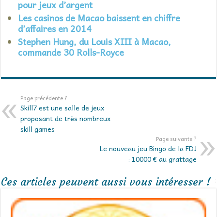
pour jeux d’argent
Les casinos de Macao baissent en chiffre
d’affaires en 2014
Stephen Hung, du Louis XIII à Macao,
commande 30 Rolls-Royce
Page précédente ?
Skill7 est une salle de jeux
proposant de très nombreux
skill games
Page suivante ?
Le nouveau jeu Bingo de la FDJ
: 10000 € au grattage
Ces articles peuvent aussi vous intéresser !