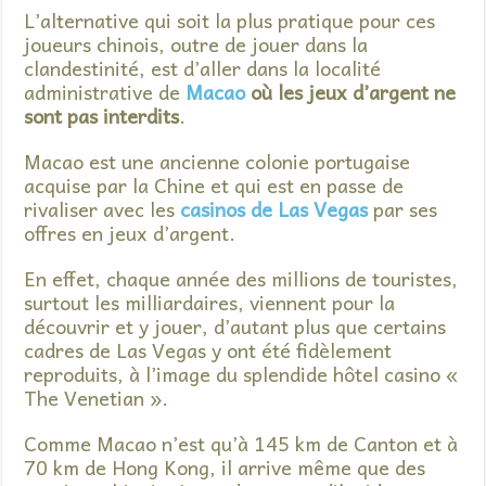
L’alternative qui soit la plus pratique pour ces
joueurs chinois, outre de jouer dans la
clandestinité, est d’aller dans la localité
administrative de
Macao
où les jeux d’argent ne
sont pas interdits
.
Macao est une ancienne colonie portugaise
acquise par la Chine et qui est en passe de
rivaliser avec les
casinos de Las Vegas
par ses
offres en jeux d’argent.
En effet, chaque année des millions de touristes,
surtout les milliardaires, viennent pour la
découvrir et y jouer, d’autant plus que certains
cadres de Las Vegas y ont été fidèlement
reproduits, à l’image du splendide hôtel casino «
The Venetian ».
Comme Macao n’est qu’à 145 km de Canton et à
70 km de Hong Kong, il arrive même que des