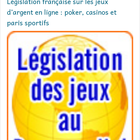
Législation française sur les jeux
d’argent en ligne : poker, casinos et
paris sportifs