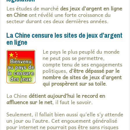
Les études de marché
des jeux d’argent en ligne
en Chine
ont révélé une forte croissance du
secteur durant ces deux dernières années.
La Chine censure les sites de jeux d’argent
en ligne
Le pays le plus peuplé du monde
ne peut pas se permettre,
compte tenu de ses engagements
politiques,
d’être dépassé par le
nombre de sites de jeux d’argent
qui prospèrent sur sa toile
.
La Chine
détient aujourd’hui le record en
affluence sur le net
, il faut le savoir.
Seulement, il fallait bien aussi qu’elle s’y attende
un jour ou l’autre. Cet engouement généralisé
pour internet ne pourrait pas être sans risques