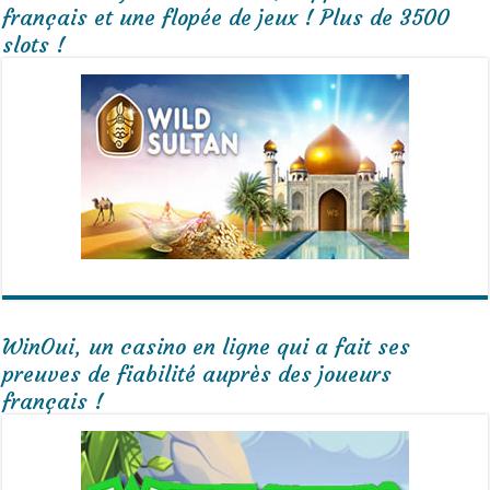
français et une flopée de jeux ! Plus de 3500
slots !
WinOui, un casino en ligne qui a fait ses
preuves de fiabilité auprès des joueurs
français !