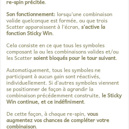
re-spin précitée
.
Son fonctionnement:
lorsqu’une combinaison
valide quelconque est formée, ou que trois
Scatter apparaissent à l’écran,
s’active la
fonction Sticky Win
.
Cela consiste en ce que tous les symboles
composant la ou les combinaisons valides et/ou
les Scatter
soient bloqués pour le tour suivant
.
Automatiquement, tous les symboles ne
participant à aucun gain sont réactivés,
individuellement. Si d’autres symboles viennent
se positionner de façon à agrandir la
combinaison précédemment construite,
le Sticky
Win continue, et ce indéfiniment
.
De cette façon, à chaque re-spin,
vous
augmentez vos chances de compléter votre
combinaison
.