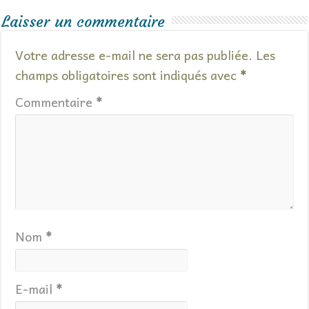
Laisser un commentaire
Votre adresse e-mail ne sera pas publiée.
Les
champs obligatoires sont indiqués avec
*
Commentaire
*
Nom
*
E-mail
*