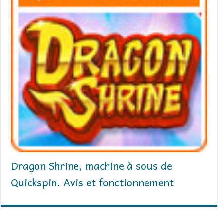
Dragon Shrine, machine à sous de
Quickspin. Avis et fonctionnement