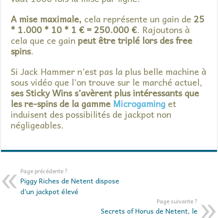
A mise maximale,
cela représente un gain de
25
* 1.000 * 10 * 1 € = 250.000 €
. Rajoutons à
cela que ce gain
peut être triplé lors des free
spins
.
Si Jack Hammer n’est pas la plus belle machine à
sous vidéo que l’on trouve sur le marché actuel,
ses Sticky Wins s’avèrent plus intéressants que
les re-spins de la gamme
Microgaming
et
induisent des possibilités de jackpot non
négligeables.
Page précédente ?
Piggy Riches de Netent dispose
d’un jackpot élevé
Page suivante ?
Secrets of Horus de Netent, le