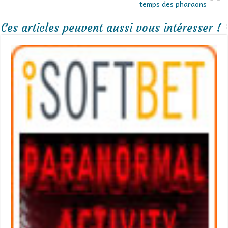
temps des pharaons
Ces articles peuvent aussi vous intéresser !