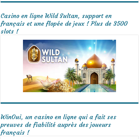
Casino en ligne Wild Sultan, support en
français et une flopée de jeux ! Plus de 3500
slots !
WinOui, un casino en ligne qui a fait ses
preuves de fiabilité auprès des joueurs
français !