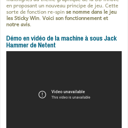
en proposant un nouveau principe de jeu. Cette
sorte de fonction re-spin
se nomme dans le jeu
les Sticky Win
.
Voici son fonctionnement et
notre avis
.
Démo en vidéo de la machine à sous Jack
Hammer de Netent