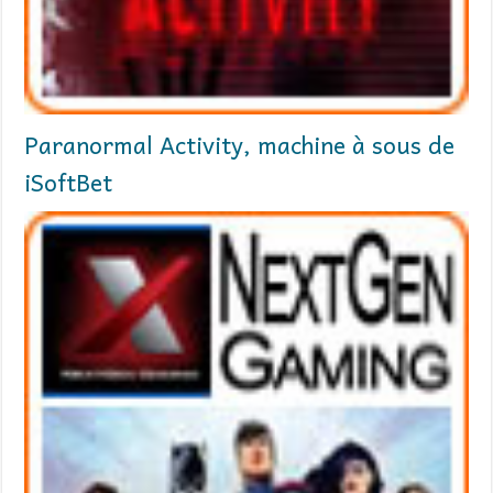
Paranormal Activity, machine à sous de
iSoftBet