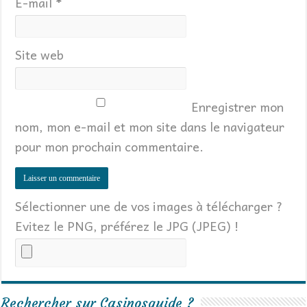
E-mail
*
Site web
Enregistrer mon
nom, mon e-mail et mon site dans le navigateur
pour mon prochain commentaire.
Sélectionner une de vos images à télécharger ?
Evitez le PNG, préférez le JPG (JPEG) !
Rechercher sur Casinosguide ?