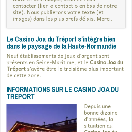
contacter (lien « contact » en bas de notre
site). Nous publierons votre texte (et
images) dans les plus brefs délais. Merci.
Le Casino Joa du Tréport s’intègre bien
dans le paysage de la Haute-Normandie
Neuf établissements de jeux d’argent sont
présents en Seine-Maritime, et le
Casino Joa du
Tréport
s’avère être le troisième plus important
de cette zone.
INFORMATIONS SUR LE CASINO JOA DU
TREPORT
Depuis une
bonne dizaine
d’années, la
situation du
Casino Joa du