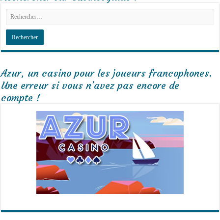
Azur, un casino pour les joueurs francophones.
Une erreur si vous n’avez pas encore de
compte !