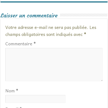
Laisser un commentaire
Votre adresse e-mail ne sera pas publiée.
Les
champs obligatoires sont indiqués avec
*
Commentaire
*
Nom
*