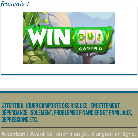
français !
Attention, jouer comporte des risques : endettement,
dépendance, isolement, problèmes financiers et familiaux,
depressions etc.
Attention :
Avant de jouer à un jeu d'argent en ligne,