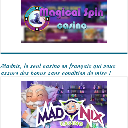
Madnix, le seul casino en français qui vous
assure des bonus sans condition de mise !