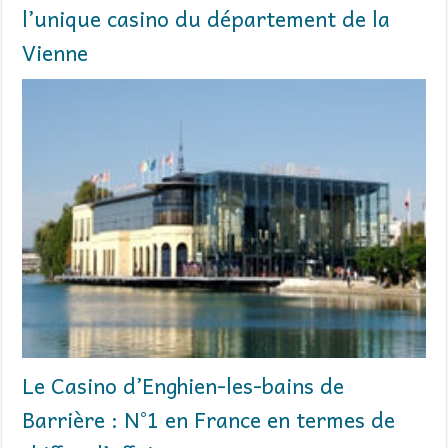
l’unique casino du département de la
Vienne
Le Casino d’Enghien-les-bains de
Barrière : N°1 en France en termes de