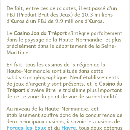
De fait, entre ces deux dates, il est passé d’un
PBJ (Produit Brut des Jeux) de 10,3 millions
d’€uros à un PBJ de 9,9 millions d’€uros.
Le
Casino Joa du Tréport
s’intègre parfaitement
dans le paysage de la Haute-Normandie, et plus
précisément dans le département de la Seine-
Maritime.
En fait, tous les casinos de la région de la
Haute-Normandie sont situés dans cette
subdivision géographique. Neuf établissements
de jeux d’argent y sont présents, et le
Casino du
Tréport
s’avère être le troisième plus important
de cette zone du point de vue de sa rentabilité.
Au niveau de la Haute-Normandie, cet
établissement souffre donc de la concurrence de
deux principaux casinos, à savoir les casinos de
Forges-les-Eaux
et du
Havre
, tous deux détenus