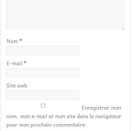
Nom
*
E-mail
*
Site web
Enregistrer mon
nom, mon e-mail et mon site dans le navigateur
pour mon prochain commentaire.