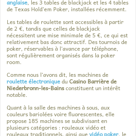
anglaise
, les 3 tables de blackjack et les 4 tables
de Texas Hold’em Poker, installées récemment.
Les tables de roulette sont accessibles à partir
de 2 €, tandis que celles de blackjack
nécessitent une mise minimale de 5 €, ce qui est
relativement bas donc attractif. Des tournois de
poker, réservables à l’avance par téléphone,
sont régulièrement organisés dans la poker
room.
Comme nous l’avons dit, les machines de
roulette électronique
du
Casino Barrière de
Niederbronn-les-Bains
constituent un intérêt
notable.
Quant à la salle des machines à sous, aux
couleurs bariolées voire fluorescentes, elle
propose 185 machines se subdivisant en
plusieurs catégories : rouleaux vidéo et
rouleaux traditionnels, ainsi que
vidéo poker
, le