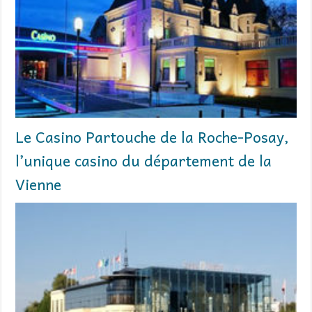
Le Casino Partouche de la Roche-Posay,
l’unique casino du département de la
Vienne