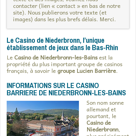
contacter (lien « contact » en bas de notre
site). Nous publierons votre texte (et
images) dans les plus brefs délais. Merci.
Le Casino de Niederbronn, l’unique
établissement de jeux dans le Bas-Rhin
Le
Casino de Niederbronn-les-Bains
est la
propriété du plus important groupe de casinos
français, à savoir le
groupe Lucien Barrière
.
INFORMATIONS SUR LE CASINO
BARRIERE DE NIEDERBRONN-LES-BAINS
Son nom sonne
allemand et
pourtant, le
Casino de
Niederbronn
,
plus précisément