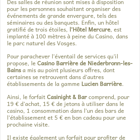
Des salles de réunion sont mises à disposition
pour les personnes souhaitant organiser des
événements de grande envergure, tels des
séminaires ou des banquets. Enfin, un hôtel
gratifié de trois étoiles,
l’Hôtel Mercure
, est
implanté à 100 mètres à peine du Casino, dans
le parc naturel des Vosges.
Pour parachever l’éventail de services qu’il
propose, le
Casino Barrière de Niederbronn-les-
Bains
a mis au point plusieurs offres, dont
certaines se retrouvent dans d’autres
établissements de la gamme
Lucien Barrière
.
Ainsi, le forfait
Casinight & Bar
comprend, pour
19 € d’achat, 15 € de jetons à utiliser dans le
casino, 1 consommation dans l’un des bars de
l’établissement et 5 € en bon cadeau pour une
prochaine visite.
Il existe également un forfait pour profiter de