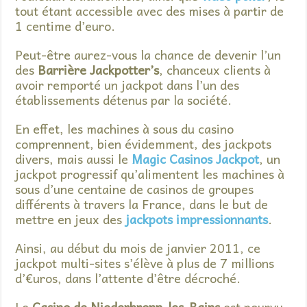
tout étant accessible avec des mises à partir de
1 centime d’euro.
Peut-être aurez-vous la chance de devenir l’un
des
Barrière Jackpotter’s
, chanceux clients à
avoir remporté un jackpot dans l’un des
établissements détenus par la société.
En effet, les machines à sous du casino
comprennent, bien évidemment, des jackpots
divers, mais aussi le
Magic Casinos Jackpot
, un
jackpot progressif qu’alimentent les machines à
sous d’une centaine de casinos de groupes
différents à travers la France, dans le but de
mettre en jeux des
jackpots impressionnants
.
Ainsi, au début du mois de janvier 2011, ce
jackpot multi-sites s’élève à plus de 7 millions
d’€uros, dans l’attente d’être décroché.
Le
Casino de Niederbronn-les-Bains
est pourvu