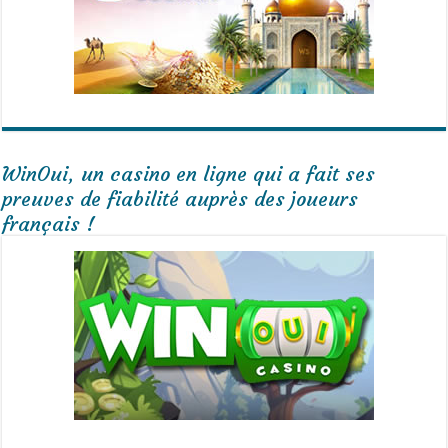
WinOui, un casino en ligne qui a fait ses
preuves de fiabilité auprès des joueurs
français !