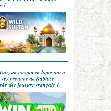
s !
Oui, un casino en ligne qui a
 ses preuves de fiabilité
rès des joueurs français !