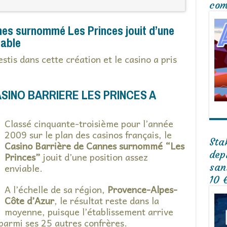
com
nes surnommé Les Princes jouit d’une
iable
stis dans cette création et le casino a pris
SINO BARRIERE LES PRINCES A
Classé cinquante-troisième pour l’année
2009 sur le plan des casinos français, le
Sta
Casino Barrière de Cannes surnommé “Les
dep
Princes”
jouit d’une position assez
enviable.
san
10 
A l’échelle de sa région,
Provence-Alpes-
Côte d’Azur
, le résultat reste dans la
moyenne, puisque l’établissement arrive
armi ses 25 autres confrères.