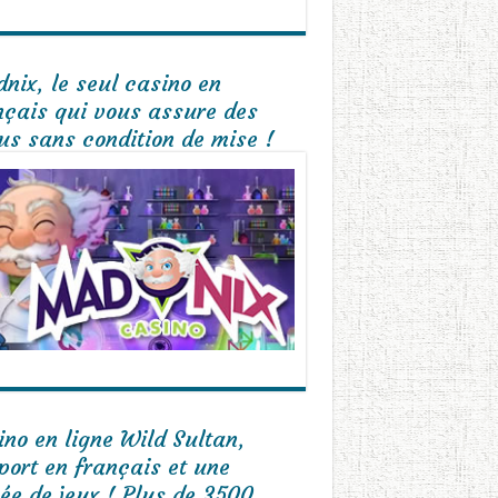
nix, le seul casino en
nçais qui vous assure des
us sans condition de mise !
ino en ligne Wild Sultan,
port en français et une
pée de jeux ! Plus de 3500