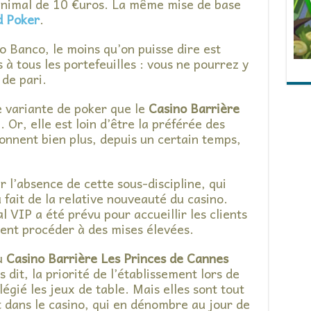
minimal de 10 €uros. La même mise de base
d Poker
.
 Banco, le moins qu’on puisse dire est
 à tous les portefeuilles : vous ne pourrez y
 de pari.
e variante de poker que le
Casino Barrière
 Or, elle est loin d’être la préférée des
tionnent bien plus, depuis un certain temps,
l’absence de cette sous-discipline, qui
fait de la relative nouveauté du casino.
l VIP a été prévu pour accueillir les clients
ent procéder à des mises élevées.
u
Casino Barrière Les Princes de Cannes
 dit, la priorité de l’établissement lors de
légié les jeux de table. Mais elles sont tout
ans le casino, qui en dénombre au jour de