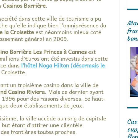
es
Casinos Barrière
.
ociété dans cette ville de tourisme a pu
Mad
che qu’elle indique bien l’omniprésence du
fra
e la Croisette
est néanmoins mieux coté
classement général en 2009.
bon
ino Barrière Les Princes à Cannes
est
millions d’€uros ont été investis dans cette
lace dans
l’hôtel Noga Hilton (désormais le
 Croisette.
vant un troisième casino dans la ville de
nd Casino Riviera
. Mais ce dernier ayant
n 1996 pour des raisons diverses, ce haut-
s que deux établissements de jeux.
sième, la ville accède au rang de capitale
Cas
but étant d’attirer une clientèle
sup
 des frontières toutes proches.
flo