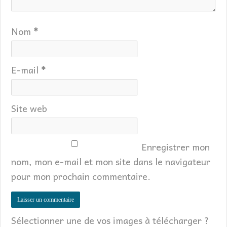
Nom
*
E-mail
*
Site web
Enregistrer mon
nom, mon e-mail et mon site dans le navigateur
pour mon prochain commentaire.
Sélectionner une de vos images à télécharger ?