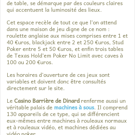
de table, se démarque par des couleurs claires
qui accentuent la luminosité des lieux.
Cet espace recèle de tout ce que l’on attend
dans une maison de jeu digne de ce nom :
roulette anglaise aux mises comprises entre 1 et
40 €uros, blackjack entre 2 et 250 €uros, Stud
Poker entre 5 et 50 €uros, et enfin trois tables
de Texas Hold’em Poker No Limit avec caves à
100 ou 200 €uros.
Les horaires d’ouverture de ces jeux sont
variables et doivent donc être consultés
directement sur le site.
Le
Casino Barrière de Dinard
renferme aussi un
véritable palais de
machines à sous
. Il comprend
130 appareils de ce type, qui se différencient
eux-mêmes entre machines à rouleaux normaux
et à rouleaux vidéo, et machines dédiées au
vidéo poker.