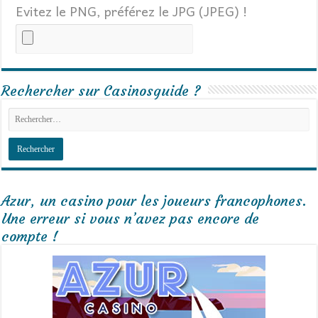
Evitez le PNG, préférez le JPG (JPEG) !
Rechercher sur Casinosguide ?
Azur, un casino pour les joueurs francophones.
Une erreur si vous n’avez pas encore de
compte !