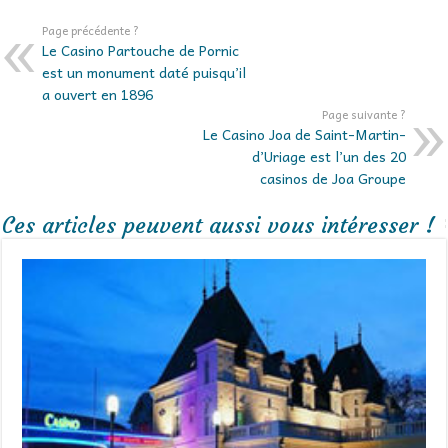
Page précédente ?
Le Casino Partouche de Pornic
est un monument daté puisqu’il
a ouvert en 1896
Page suivante ?
Le Casino Joa de Saint-Martin-
d’Uriage est l’un des 20
casinos de Joa Groupe
Ces articles peuvent aussi vous intéresser !