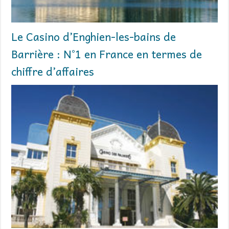
Le Casino d’Enghien-les-bains de
Barrière : N°1 en France en termes de
chiffre d’affaires