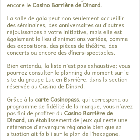
encore le
Casino Barrière de Dinard
.
La salle de gala peut non seulement accueillir
des séminaires, des anniversaires ou d’autres
réjouissances à votre initiative, mais elle est
également le lieu d’animations variées, comme
des expositions, des pièces de théâtre, des
concerts ou encore des dîners-spectacles.
Bien entendu, la liste n’est pas exhaustive; vous
pourrez consulter le planning du moment sur le
site du groupe Lucien Barrière, dans la section
réservée au Casino de Dinard.
Grâce à la
carte Casinopass
, qui correspond au
programme de fidélité de la marque, vous n’avez
pas fini de profiter du
Casino Barrière de
Dinard
, un établissement de jeux qui reste une
référence d’envergure régionale bien que sa
situation ait faibli sur le plan de l’hexagone.