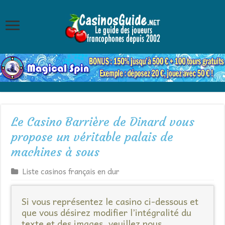
Le Casino Barrière de Dinard vous
propose un véritable palais de
machines à sous
Liste casinos français en dur
Si vous représentez le casino ci-dessous et
que vous désirez modifier l’intégralité du
texte et des images, veuillez nous