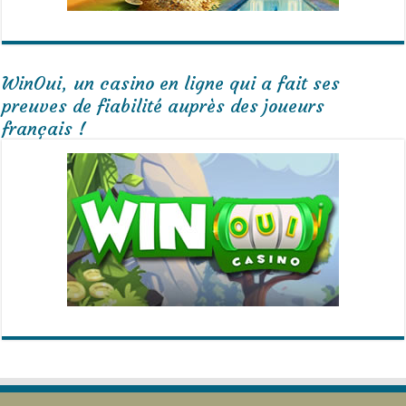
WinOui, un casino en ligne qui a fait ses
preuves de fiabilité auprès des joueurs
français !