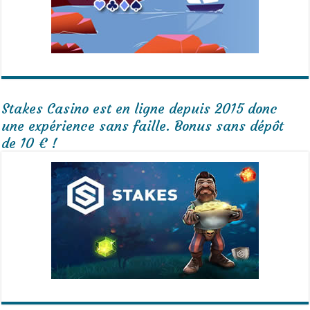
Stakes Casino est en ligne depuis 2015 donc
une expérience sans faille. Bonus sans dépôt
de 10 € !