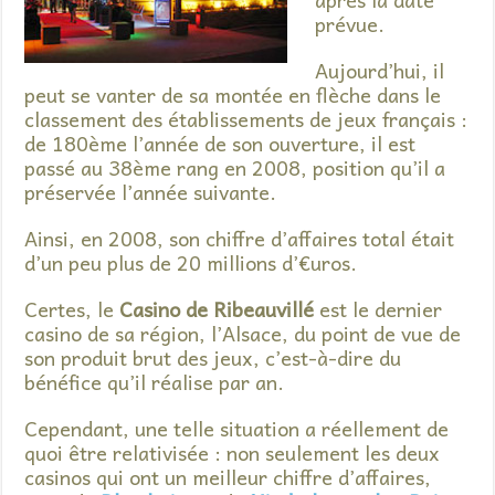
prévue.
Aujourd’hui, il
peut se vanter de sa montée en flèche dans le
classement des établissements de jeux français :
de 180ème l’année de son ouverture, il est
passé au 38ème rang en 2008, position qu’il a
préservée l’année suivante.
Ainsi, en 2008, son chiffre d’affaires total était
d’un peu plus de 20 millions d’€uros.
Certes, le
Casino de Ribeauvillé
est le dernier
casino de sa région, l’Alsace, du point de vue de
son produit brut des jeux, c’est-à-dire du
bénéfice qu’il réalise par an.
Cependant, une telle situation a réellement de
quoi être relativisée : non seulement les deux
casinos qui ont un meilleur chiffre d’affaires,