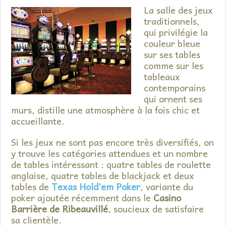
La salle des jeux
traditionnels,
qui privilégie la
couleur bleue
sur ses tables
comme sur les
tableaux
contemporains
qui ornent ses
murs, distille une atmosphère à la fois chic et
accueillante.
Si les jeux ne sont pas encore très diversifiés, on
y trouve les catégories attendues et un nombre
de tables intéressant : quatre tables de roulette
anglaise, quatre tables de blackjack et deux
tables de
Texas Hold’em Poker
, variante du
poker ajoutée récemment dans le
Casino
Barrière de Ribeauvillé
, soucieux de satisfaire
sa clientèle.