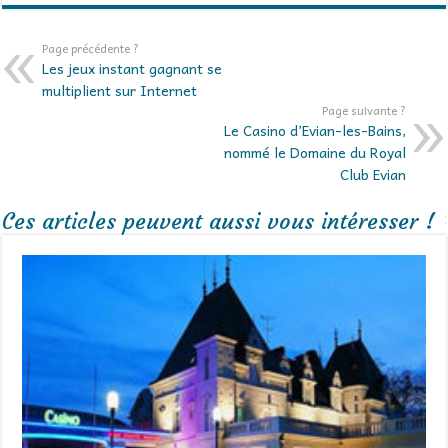
Page précédente ?
Les jeux instant gagnant se
multiplient sur Internet
Page suivante ?
Le Casino d’Evian-les-Bains,
nommé le Domaine du Royal
Club Evian
Ces articles peuvent aussi vous intéresser !