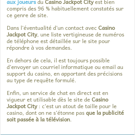
aux joueurs
du
Casino Jackpot City
est bien
compris des 96 % habituellement constatés sur
ce genre de site.
Dans l’éventualité d’un contact avec
Casino
Jackpot City
, une liste vertigineuse de numéros
de téléphone est détaillée sur le site pour
répondre à vos demandes.
En dehors de cela, il est toujours possible
d’envoyer un courriel informatique ou email au
support du casino, en apportant des précisions
au type de requête formulé.
Enfin, un service de chat en direct est en
vigueur et utilisable dès le site de
Casino
Jackpot City
: c’est un atout de taille pour le
casino, dont on ne s’étonne pas
que la publicité
soit passée à la télévision
.