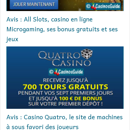
Avis : All Slots, casino en ligne
Microgaming, ses bonus gratuits et ses
jeux
Avis : Casino Quatro, le site de machines
à sous favori des joueurs