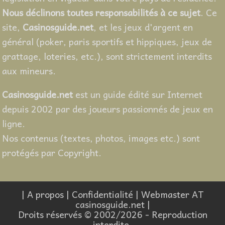
Nous déclinons toutes responsabilités à ce sujet
. Ce
site,
Casinosguide.net
, et les jeux d'argent en
général (poker, paris sportifs et hippiques, jeux de
grattage, loteries, etc.), sont strictement interdits
aux mineurs.
Casinosguide.net
est un guide édité sur Internet
depuis 2002 par des joueurs passionnés de jeux en
ligne.
Nos contenus (textes, photos, images etc.) sont
protégés par Copyright.
|
A propos
|
Confidentialité
| Webmaster AT
casinosguide.net |
Droits réservés © 2002/2026 - Reproduction
interdite.