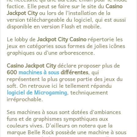
factice. Elle peut se faire sur le site du
Casino
Jackpot City
ou lors de l’installation de la
version téléchargeable du logiciel, qui est aussi
disponible en version Flash et mobile.
Le lobby de
Jackpot City Casino
répertorie les
jeux en catégories sous formes de jolies icônes
graphiques ou d’une arborescence.
Casino Jackpot City
déclare proposer plus de
600
machines à sous
différentes
, qui
représentent la plus grosse partie des jeux du
soft. On retrouve ici le tellement répandu
logiciel de Microgaming
, techniquement
irréprochable.
Ses machines à sous sont dotées d’ambiances
funs et de graphismes sympathiques aux
couleurs vives. D’ailleurs on notera que la
marque Belle Rock possède une machine à sous