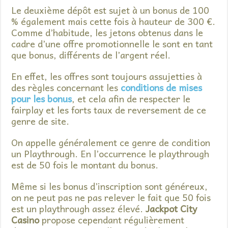
Le deuxième dépôt est sujet à un bonus de 100
% également mais cette fois à hauteur de 300 €.
Comme d’habitude, les jetons obtenus dans le
cadre d’une offre promotionnelle le sont en tant
que bonus, différents de l’argent réel.
En effet, les offres sont toujours assujetties à
des règles concernant les
conditions de mises
pour les bonus
, et cela afin de respecter le
fairplay et les forts taux de reversement de ce
genre de site.
On appelle généralement ce genre de condition
un Playthrough. En l’occurrence le playthrough
est de 50 fois le montant du bonus.
Même si les bonus d’inscription sont généreux,
on ne peut pas ne pas relever le fait que 50 fois
est un playthrough assez élevé.
Jackpot City
Casino
propose cependant régulièrement