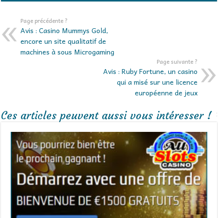
Page précédente ?
Avis : Casino Mummys Gold,
encore un site qualitatif de
machines à sous Microgaming
Page suivante ?
Avis : Ruby Fortune, un casino
qui a misé sur une licence
européenne de jeux
Ces articles peuvent aussi vous intéresser !