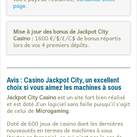
page
.
Mise à jour des bonus de Jackpot City
Casino :
1600 €/$/£/C$ de bonus répartis
lors de vos 4 premiers dépôts.
Avis : Casino Jackpot City, un excellent
choix si vous aimez les machines à sous
Jackpot City Casino
est un site fort bien réalisé
et est doté d’un logiciel sans faille puisqu’il s’agit
de celui de
Microgaming
.
Doté de 600 jeux de casino dont les dernières
nouveautés en termes de machines à sous
(toutes en français), ce qui n’est pas le cas de