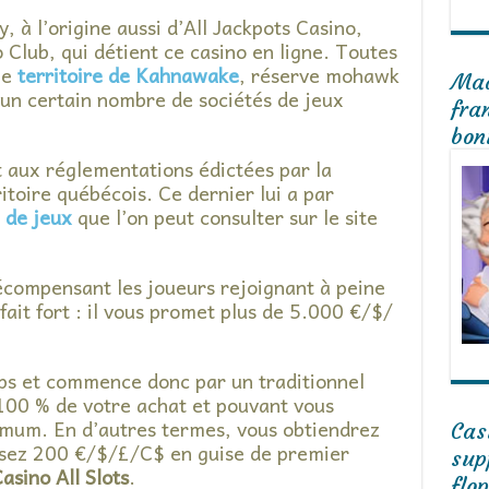
, à l’origine aussi d’All Jackpots Casino,
 Club, qui détient ce casino en ligne. Toutes
le
territoire de Kahnawake
, réserve mohawk
Mad
 un certain nombre de sociétés de jeux
fra
bon
 aux réglementations édictées par la
itoire québécois. Ce dernier lui a par
 de jeux
que l’on peut consulter sur le site
compensant les joueurs rejoignant à peine
fait fort : il vous promet plus de 5.000 €/$/
mps et commence donc par un traditionnel
 100 % de votre achat et pouvant vous
um. En d’autres termes, vous obtiendrez
Cas
osez 200 €/$/£/C$ en guise de premier
sup
asino All Slots
.
flo