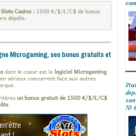
com
 Slots Casino :
1500 €/$/£/C$ de bonus
ers dépôts.
 ligne Microgaming, ses bonus gratuits et
no
dont le coeur est le
logiciel Microgaming
en sérieux concurrent face aux autres
arque.
Sta
dep
ritères
un bonus gratuit de 1500 €/$/£/C$
san
pôts
.
10 