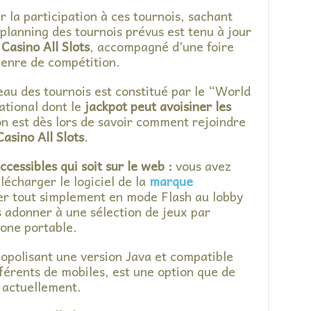
r la participation à ces tournois, sachant
n planning des tournois prévus est tenu à jour
u
Casino All Slots
, accompagné d’une foire
genre de compétition.
au des tournois est constitué par le “World
national dont le
jackpot peut avoisiner les
on est dès lors de savoir comment rejoindre
Casino All Slots
.
accessibles qui soit sur le web :
vous avez
lécharger le logiciel de la
marque
er tout simplement en mode Flash au lobby
s adonner à une sélection de jeux par
hone portable.
opolisant une version Java et compatible
érents de mobiles, est une option que de
 actuellement.