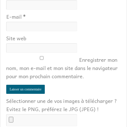
E-mail
*
Site web
Enregistrer mon
nom, mon e-mail et mon site dans le navigateur
pour mon prochain commentaire.
Sélectionner une de vos images à télécharger ?
Evitez le PNG, préférez le JPG (JPEG) !