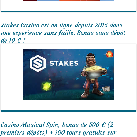
Stakes Casino est en ligne depuis 2015 donc
une expérience sans faille. Bonus sans dépôt
de 10 € !
Casino Magical Spin, bonus de 500 € (2
premiers dépôts) + 100 tours gratuits sur