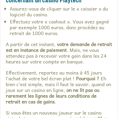
Assurez-vous de cliquer sur le « caissier » du
logiciel du casino.
Effectuez votre « cashout ». Vous avez gagné
par exemple 1000 euros, donc procédez au
retrait de 1000 euros.
A partir de cet instant,
votre demande de retrait
est en instance de paiement
. Mais, ne vous
attendez pas à recevoir votre gain dans les 24
heures sur votre compte en banque.
Effectivement, reportez au moins à 45 jours
l’achat de votre bel écran plat !
Pourquoi ?
Eh
bien c’est simple, mais il faut le savoir, quand on
joue sur un casino en ligne,
on ne lit pas ou
rarement les lignes de leurs conditions de
retrait en cas de gains
.
Si vous êtes un nouveau joueur sur le casino