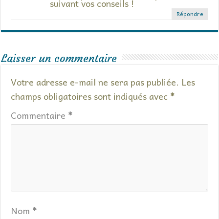
suivant vos conseils !
Répondre
Laisser un commentaire
Votre adresse e-mail ne sera pas publiée.
Les
champs obligatoires sont indiqués avec
*
Commentaire
*
Nom
*