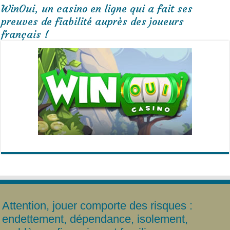
WinOui, un casino en ligne qui a fait ses
preuves de fiabilité auprès des joueurs
français !
Attention, jouer comporte des risques :
endettement, dépendance, isolement,