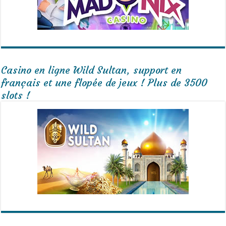
Casino en ligne Wild Sultan, support en
français et une flopée de jeux ! Plus de 3500
slots !