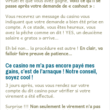
virtuel et que vous avez gagné,
voici ce qu’il se
passe après votre demande de « cashout » :
Vous recevrez un message du casino vous
indiquant que votre demande a bien été prise en
compte. A ce stade, vous êtes heureux, vous
avez la pêche comme on dit ! YES, un deuxième
salaire « gratos » arrive…
Eh bé non… la procédure est autre !
En clair, va
falloir faire preuve de patience…
Ce casino ne m’a pas encore payé mes
gains, c’est de l’arnaque ! Notre conseil,
soyez cool !
3 jours après, vous vous rendez sur votre
compte du dit casino pour vérifier si votre
virement a été effectué.
Surprise !!!
Non seulement le virement n’a pas