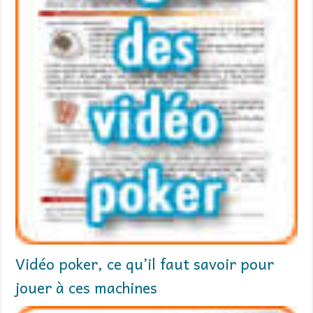
Vidéo poker, ce qu’il faut savoir pour
jouer à ces machines