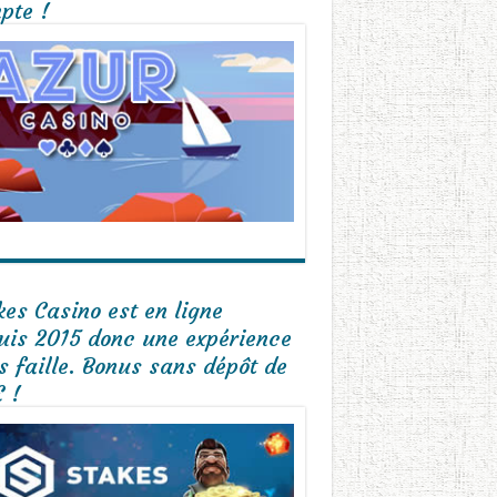
pte !
kes Casino est en ligne
uis 2015 donc une expérience
s faille. Bonus sans dépôt de
€ !