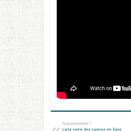
Page précédente ?
Liste noire des casinos en ligne