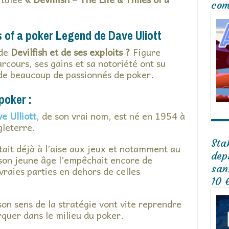
com
s of a poker Legend de Dave Uliott
 de
Devilfish et de ses exploits ?
Figure
cours, ses gains et sa notoriété ont su
n de beaucoup de passionnés de poker.
poker :
e Ulliott
, de son vrai nom, est né en 1954 à
leterre.
Sta
était déjà à l’aise aux jeux et notamment au
dep
son jeune âge l’empêchait encore de
san
vraies parties en dehors de celles
10 
son sens de la stratégie vont vite reprendre
rquer dans le milieu du poker.