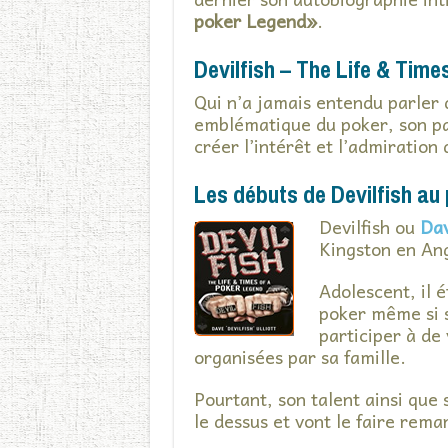
poker Legend»
.
Devilfish – The Life & Time
Qui n’a jamais entendu parler
emblématique du poker, son par
créer l’intérêt et l’admiratio
Les débuts de Devilfish au 
Devilfish ou
Dav
Kingston en Ang
Adolescent, il 
poker même si 
participer à de 
organisées par sa famille.
Pourtant, son talent ainsi que 
le dessus et vont le faire rema