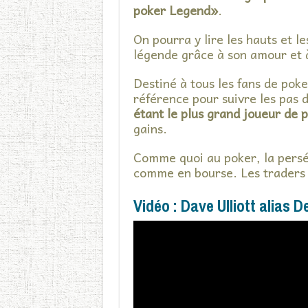
poker Legend»
.
On pourra y lire les hauts et 
légende grâce à son amour et à
Destiné à tous les fans de pok
référence pour suivre les pas
étant le plus grand joueur de
gains.
Comme quoi au poker, la persé
comme en bourse. Les traders 
Vidéo : Dave Ulliott alias D