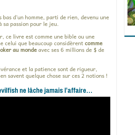
les bas d’un homme, parti de rien, devenu une
 sa passion pour le jeu.
er, ce livre est comme une bible ou une
 de celui que beaucoup considèrent
comme
 poker au monde
avec ses 6 millions de $ de
vérance et la patience sont de rigueur,
en savent quelque chose sur ces 2 notions !
evilfish ne lâche jamais l’affaire…