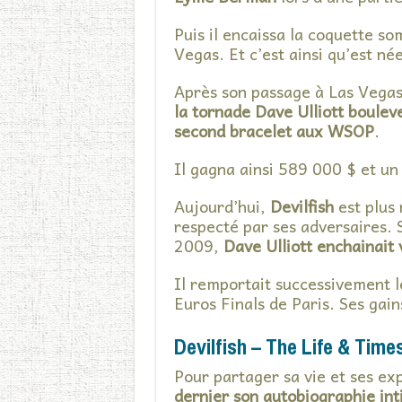
Puis il encaissa la coquette s
Vegas. Et c’est ainsi qu’est né
Après son passage à Las Vegas
la tornade Dave Ulliott boulev
second bracelet aux WSOP
.
Il gagna ainsi 589 000 $ et un
Aujourd’hui,
Devilfish
est plus 
respecté par ses adversaires. 
2009,
Dave Ulliott enchainait v
Il remportait successivement l
Euros Finals de Paris. Ses gai
Devilfish – The Life & Time
Pour partager sa vie et ses ex
dernier son autobiographie inti