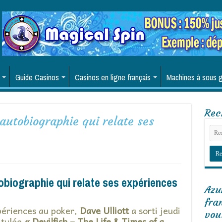
Guide Casinos
Casinos en ligne français
Machines à sous g
Rec
 autobiographie qui relate ses
tobiographie qui relate ses expériences
Azu
fra
périences au poker,
Dave Ulliott
a sorti jeudi
vou
itulée
« Devilfish – The Life & Times of a