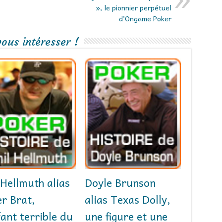
», le pionnier perpétuel
d’Ongame Poker
vous intéresser !
 Hellmuth alias
Doyle Brunson
r Brat,
alias Texas Dolly,
fant terrible du
une figure et une