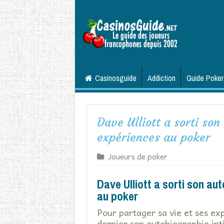
Casinosguide
Addiction
Guide Poker
Dave Ulliott a sorti son
expériences au poker
Joueurs de poker
Dave Ulliott a sorti son au
au poker
Pour partager sa vie et ses ex
dernier son autobiographie int