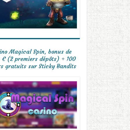
ino Magical Spin, bonus de
 € (2 premiers dépôts) + 100
rs gratuits sur Sticky Bandits