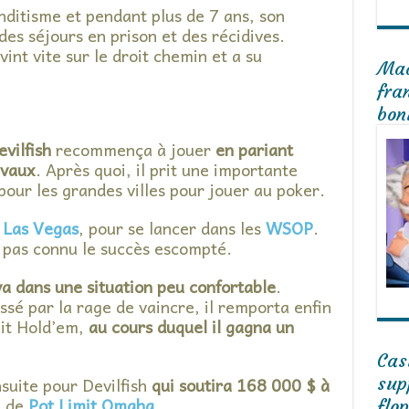
nditisme et pendant plus de 7 ans, son
es séjours en prison et des récidives.
vint vite sur le droit chemin et a su
Mad
fra
bon
evilfish
recommença à jouer
en pariant
evaux
. Après quoi, il prit une importante
pour les grandes villes pour jouer au poker.
à
Las Vegas
, pour se lancer dans les
WSOP
.
t pas connu le succès escompté.
va dans une situation peu confortable
.
ssé par la rage de vaincre, il remporta enfin
mit Hold’em,
au cours duquel il gagna un
Cas
nsuite pour Devilfish
qui soutira 168 000 $ à
sup
e de
Pot Limit Omaha
.
flo