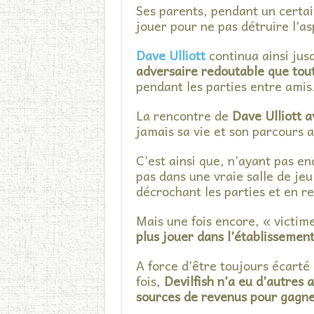
Ses parents, pendant un certa
jouer pour ne pas détruire l’asp
Dave Ulliott
continua ainsi jus
adversaire redoutable que tout
pendant les parties entre amis
La rencontre de
Dave Ulliott a
jamais sa vie et son parcours 
C’est ainsi que, n’ayant pas enc
pas dans une vraie salle de je
décrochant les parties et en r
Mais une fois encore, « victim
plus jouer dans l’établissemen
A force d’être toujours écarté 
fois,
Devilfish n’a eu d’autres 
sources de revenus pour gagne