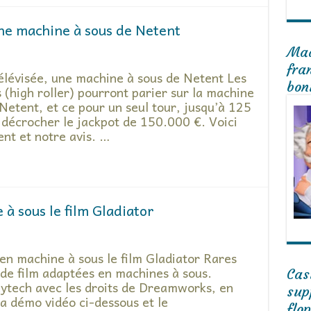
 une machine à sous de Netent
Mad
fra
 télévisée, une machine à sous de Netent Les
bon
 (high roller) pourront parier sur la machine
 Netent, et ce pour un seul tour, jusqu’à 125
 décrocher le jackpot de 150.000 €. Voici
nt et notre avis. …
à sous le film Gladiator
en machine à sous le film Gladiator Rares
s de film adaptées en machines à sous.
Cas
aytech avec les droits de Dreamworks, en
sup
 la démo vidéo ci-dessous et le
flo