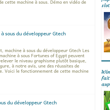
de cette machine à sous. Démo en vidéo de
slot
 à sous du développeur Gtech
t, machine à sous du développeur Gtech Les
 machine à sous Fortunes of Egypt peuvent
elever le niveau graphisme plutôt basique,
igure, à notre avis, une des réussites de
e. Voici le fonctionnement de cette machine
Win
fait
aup
ous du développeur Gtech