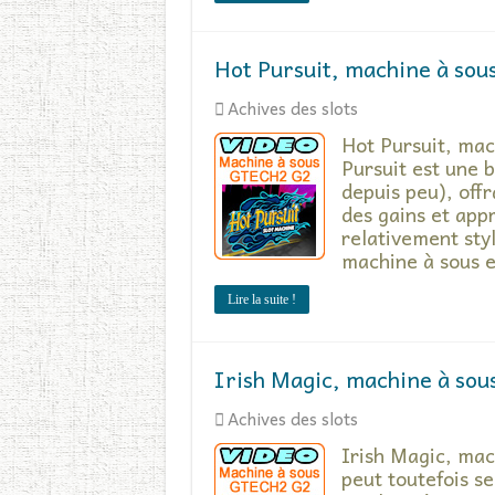
Hot Pursuit, machine à sou
Achives des slots
Hot Pursuit, mac
Pursuit est une
depuis peu), off
des gains et app
relativement styl
machine à sous e
Lire la suite !
Irish Magic, machine à sou
Achives des slots
Irish Magic, mac
peut toutefois s