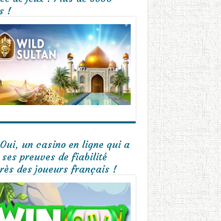
s !
Oui, un casino en ligne qui a
 ses preuves de fiabilité
rès des joueurs français !