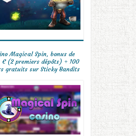
ino Magical Spin, bonus de
 € (2 premiers dépôts) + 100
rs gratuits sur Sticky Bandits