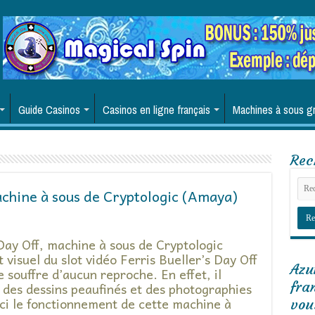
Guide Casinos
Casinos en ligne français
Machines à sous gr
Rec
achine à sous de Cryptologic (Amaya)
 Day Off, machine à sous de Cryptologic
visuel du slot vidéo Ferris Bueller’s Day Off
Azu
 souffre d’aucun reproche. En effet, il
fra
s des dessins peaufinés et des photographies
oici le fonctionnement de cette machine à
vou