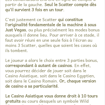
partir de la gauche.
Seul le Scatter compte dès
qu’il survient 3 fois en un tour
.
C’est justement ce Scatter
qui constitue
l’originalité fondamentale de la machine à sous
Just Vegas
, ou plus précisément les modes bonus
auxquels il donne lieu. Pour arriver à ce stade, il
faut avoir réuni en une seule fois à l’écran au
moins 3 Scatter, quelles que soient les cases où
ils tombent.
Le joueur a alors le choix entre 3 parties bonus,
correspondant à autant de casinos
. En effet,
vous pourrez décider de jouer soit dans le
Casino Asiatique, soit dans le Casino Egyptien,
soit dans le Casino Romain.
Or, chaque version
de casino a sa particularité
.
Le Casino Asiatique vous donne droit à 10 tours
gratuits
au cours desquels un symbole Wild