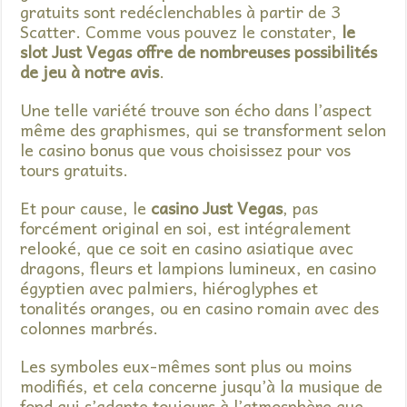
gratuits sont redéclenchables à partir de 3
Scatter. Comme vous pouvez le constater,
le
slot Just Vegas offre de nombreuses possibilités
de jeu à notre avis
.
Une telle variété trouve son écho dans l’aspect
même des graphismes, qui se transforment selon
le casino bonus que vous choisissez pour vos
tours gratuits.
Et pour cause, le
casino Just Vegas
, pas
forcément original en soi, est intégralement
relooké, que ce soit en casino asiatique avec
dragons, fleurs et lampions lumineux, en casino
égyptien avec palmiers, hiéroglyphes et
tonalités oranges, ou en casino romain avec des
colonnes marbrés.
Les symboles eux-mêmes sont plus ou moins
modifiés, et cela concerne jusqu’à la musique de
fond qui s’adapte toujours à l’atmosphère que