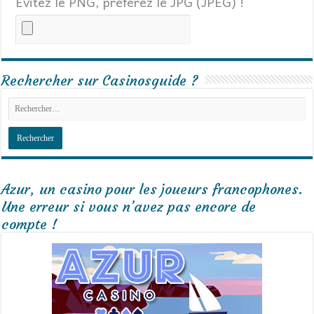
Evitez le PNG, préférez le JPG (JPEG) !
Rechercher sur Casinosguide ?
Azur, un casino pour les joueurs francophones.
Une erreur si vous n’avez pas encore de
compte !