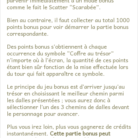
parvenir immédiatement à un mode bonus
comme le fait le Scatter “Scarabée”.
Bien au contraire, il faut collecter au total 1000
points bonus pour voir démarrer la partie bonus
correspondante.
Des points bonus s’obtiennent à chaque
occurrence du symbole “Coffre au trésor”
n’importe où à l’écran, la quantité de ces points
étant bien sûr fonction de la mise effectuée lors
du tour qui fait apparaître ce symbole.
Le principe du jeu bonus est d’arriver jusqu’au
trésor en choisissant le meilleur chemin parmi
les dalles présentées ; vous aurez donc à
sélectionner l’un des 3 chemins de dalles devant
le personnage pour avancer.
Plus vous irez loin, plus vous gagnerez de crédits
instantanément.
Cette partie bonus peut