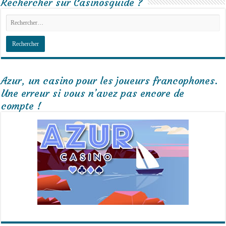
Rechercher sur Casinosguide ?
Azur, un casino pour les joueurs francophones.
Une erreur si vous n’avez pas encore de
compte !