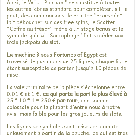
Ainsi, le Wild “Pharaon” se substitue à toutes
les autres icônes standard pour compléter, s’il le
peut, des combinaisons, le Scatter “Scarabée”
fait déboucher sur des free spins, le Scatter
“Coffre au trésor” mène à un stage bonus et le
symbole spécial “Sarcophage” fait accéder aux
trois jackpots du slot.
La machine à sous Fortunes of Egypt
est
traversé de pas moins de 25 lignes, chaque ligne
étant susceptible de porter jusqu’à 10 pièces de
mise.
La valeur unitaire de la pièce s’échelonne entre
0,01 € et 1 €,
ce qui porte le pari le plus élevé à
25 * 10 * 1 = 250 € par tour
, une somme
colossale pour la plupart d’entre nous à notre
avis, mais faible pour les gros joueurs de slots.
Les lignes de symboles sont prises en compte
uniquement à partir de la gauche, ce qui est très