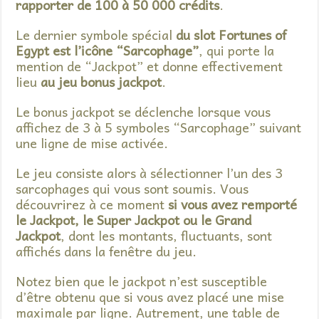
rapporter de 100 à 50 000 crédits
.
Le dernier symbole spécial
du slot Fortunes of
Egypt est l’icône “Sarcophage”
, qui porte la
mention de “Jackpot” et donne effectivement
lieu
au jeu bonus jackpot
.
Le bonus jackpot se déclenche lorsque vous
affichez de 3 à 5 symboles “Sarcophage” suivant
une ligne de mise activée.
Le jeu consiste alors à sélectionner l’un des 3
sarcophages qui vous sont soumis. Vous
découvrirez à ce moment
si vous avez remporté
le Jackpot, le Super Jackpot ou le Grand
Jackpot
, dont les montants, fluctuants, sont
affichés dans la fenêtre du jeu.
Notez bien que le jackpot n’est susceptible
d’être obtenu que si vous avez placé une mise
maximale par ligne. Autrement, une table de