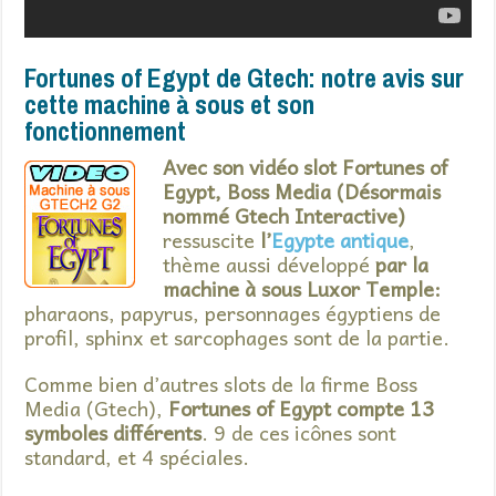
Fortunes of Egypt de Gtech: notre avis sur
cette machine à sous et son
fonctionnement
Avec son vidéo slot Fortunes of
Egypt, Boss Media (Désormais
nommé Gtech Interactive)
ressuscite
l’
Egypte antique
,
thème aussi développé
par la
machine à sous Luxor Temple:
pharaons, papyrus, personnages égyptiens de
profil, sphinx et sarcophages sont de la partie.
Comme bien d’autres slots de la firme Boss
Media (Gtech),
Fortunes of Egypt compte 13
symboles différents
. 9 de ces icônes sont
standard, et 4 spéciales.