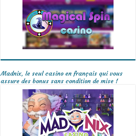
Madnix, le seul casino en français qui vous
assure des bonus sans condition de mise !