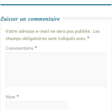
Laisser un commentaire
Votre adresse e-mail ne sera pas publiée.
Les
champs obligatoires sont indiqués avec
*
Commentaire
*
Nom
*