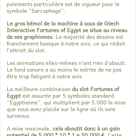
paiements particulière est de vigueur pour le
symbole “Sarcophage”.
Le gros bémol de la machine à sous de Gtech
Interactive Fortunes of Egypt se situe au niveau
de ses graphismes
. La majorité des dessins est
franchement basique à notre avis, ce qui réduit
l’attrait du slot.
Les animations elles-mêmes n’ont rien d’abouti.
Le fond sonore a au moins le mérite de ne pas
être trop fatigant à notre avis
La meilleure combinaison
du slot Fortunes of
Egypt
est assurée par 5 symboles standard
“Egyptienne”, qui multiplient par 5.000 la mise
que vous avez placée sur la ligne où ils sont
survenus.
A mise maximale,
cela aboutit donc à un gain
potentiel de 5.000 * 10 * 1 = 50.000 €
. Cette