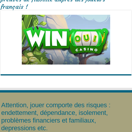
français !
Attention, jouer comporte des risques :
endettement, dépendance, isolement,
problèmes financiers et familiaux,
depressions etc.