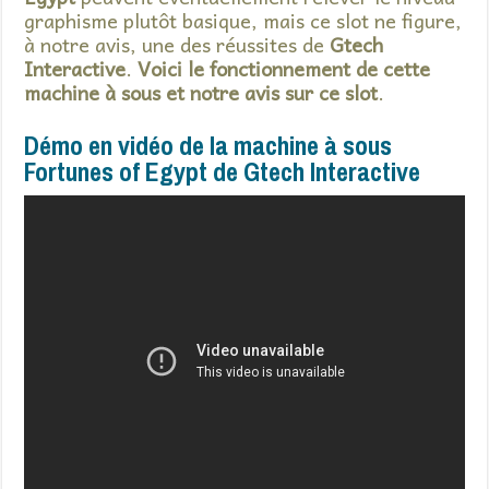
graphisme plutôt basique, mais ce slot ne figure,
à notre avis, une des réussites de
Gtech
Interactive
.
Voici le fonctionnement de cette
machine à sous et notre avis sur ce slot
.
Démo en vidéo de la machine à sous
Fortunes of Egypt de Gtech Interactive