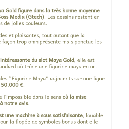
ya Gold figure dans la très bonne moyenne
Boss Media (Gtech)
. Les dessins restent en
 de jolies couleurs.
des et plaisantes, tout autant que la
e façon trop omniprésente mais ponctue les
 intéressante du slot Maya Gold
, elle est
andard où trône une figurine maya en or.
les “Figurine Maya” adjacents sur une ligne
 50.000 €
.
 l’impossible dans le sens
où la mise
à notre avis
.
t une machine à sous satisfaisante
, louable
our la flopée de symboles bonus dont elle