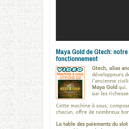
Maya Gold de Gtech: notre 
fonctionnement
Gtech, alias a
développeurs d
l’ancienne civi
Maya Gold
qui,
sur les richess
Cette machine à sous, composé
chacun, offre de nombreux bo
La table des paiements du slot