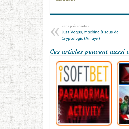
Page précédente ?
Just Vegas, machine à sous de
Cryptologic (Amaya)
Ces articles peuvent aussi 