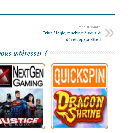
Page suivante ?
Irish Magic, machine à sous du
développeur Gtech
vous intéresser !