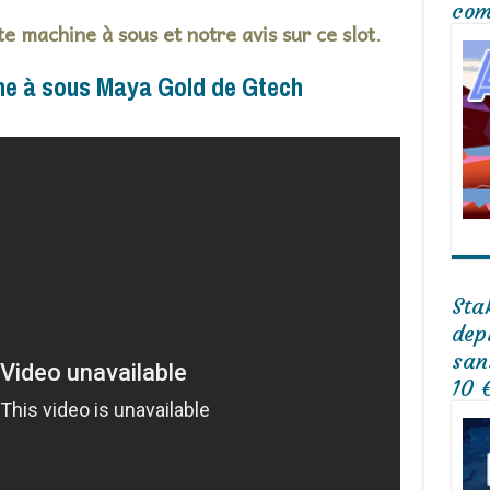
com
e machine à sous et notre avis sur ce slot
.
ne à sous Maya Gold de Gtech
Sta
dep
san
10 