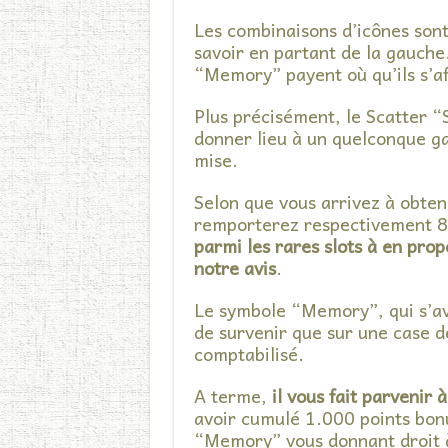
Les combinaisons d’icônes sont
savoir en partant de la gauche
“Memory” payent où qu’ils s’af
Plus précisément, le Scatter “
donner lieu à un quelconque ga
mise.
Selon que vous arrivez à obteni
remporterez respectivement 8,
parmi les rares slots à en prop
notre avis
.
Le symbole “Memory”, qui s’avè
de survenir que sur une case d
comptabilisé.
A terme,
il vous fait parvenir 
avoir cumulé 1.000 points bon
“Memory” vous donnant droit à