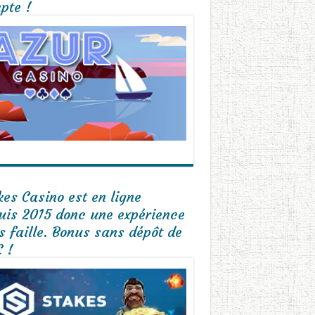
pte !
kes Casino est en ligne
uis 2015 donc une expérience
s faille. Bonus sans dépôt de
€ !