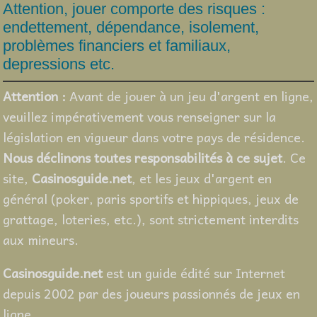
Attention, jouer comporte des risques :
endettement, dépendance, isolement,
problèmes financiers et familiaux,
depressions etc.
Attention :
Avant de jouer à un jeu d'argent en ligne,
veuillez impérativement vous renseigner sur la
législation en vigueur dans votre pays de résidence.
Nous déclinons toutes responsabilités à ce sujet
. Ce
site,
Casinosguide.net
, et les jeux d'argent en
général (poker, paris sportifs et hippiques, jeux de
grattage, loteries, etc.), sont strictement interdits
aux mineurs.
Casinosguide.net
est un guide édité sur Internet
depuis 2002 par des joueurs passionnés de jeux en
ligne.