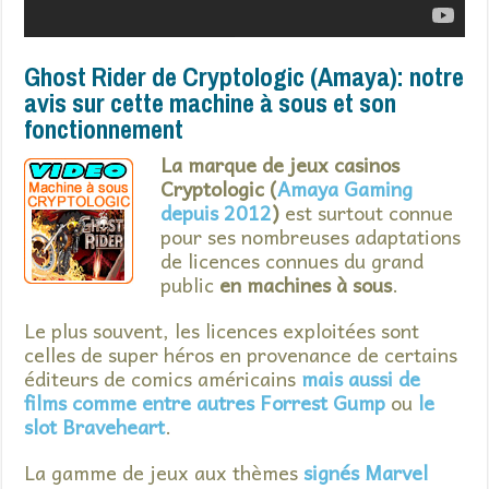
Ghost Rider de Cryptologic (Amaya): notre
avis sur cette machine à sous et son
fonctionnement
La marque de jeux casinos
Cryptologic (
Amaya Gaming
depuis 2012
)
est surtout connue
pour ses nombreuses adaptations
de licences connues du grand
public
en machines à sous
.
Le plus souvent, les licences exploitées sont
celles de super héros en provenance de certains
éditeurs de comics américains
mais aussi de
films comme entre autres Forrest Gump
ou
le
slot Braveheart
.
La gamme de jeux aux thèmes
signés Marvel