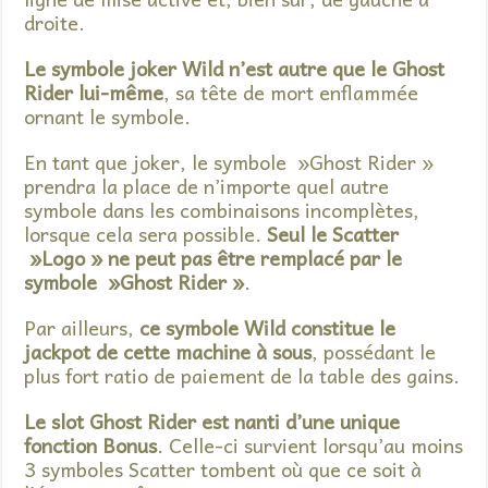
droite.
Le symbole joker Wild n’est autre que le Ghost
Rider lui-même
, sa tête de mort enflammée
ornant le symbole.
En tant que joker, le symbole »Ghost Rider »
prendra la place de n’importe quel autre
symbole dans les combinaisons incomplètes,
lorsque cela sera possible.
Seul le Scatter
»Logo » ne peut pas être remplacé par le
symbole »Ghost Rider »
.
Par ailleurs,
ce symbole Wild constitue le
jackpot de cette machine à sous
, possédant le
plus fort ratio de paiement de la table des gains.
Le slot Ghost Rider est nanti d’une unique
fonction Bonus
. Celle-ci survient lorsqu’au moins
3 symboles Scatter tombent où que ce soit à