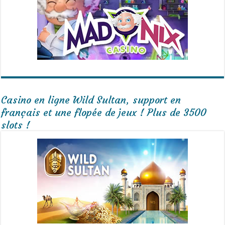
Casino en ligne Wild Sultan, support en
français et une flopée de jeux ! Plus de 3500
slots !