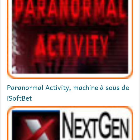
Paranormal Activity, machine à sous de
iSoftBet