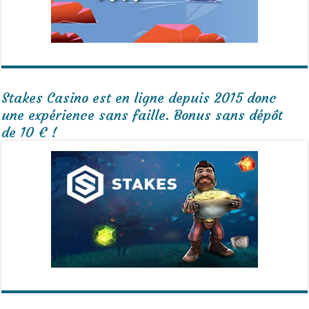
Stakes Casino est en ligne depuis 2015 donc
une expérience sans faille. Bonus sans dépôt
de 10 € !