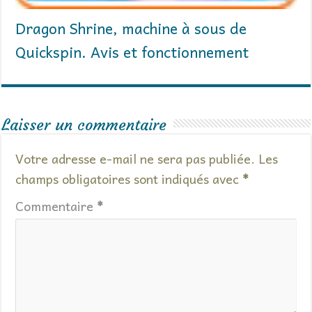
Dragon Shrine, machine à sous de
Quickspin. Avis et fonctionnement
Laisser un commentaire
Votre adresse e-mail ne sera pas publiée.
Les
champs obligatoires sont indiqués avec
*
Commentaire
*