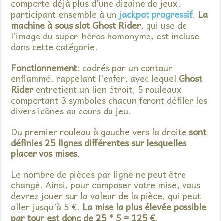
comporte déjà plus d’une dizaine de jeux,
participant ensemble à un
jackpot progressif
.
La
machine à sous slot Ghost Rider
, qui use de
l’image du super-héros homonyme, est incluse
dans cette catégorie.
Fonctionnement:
cadrés par un contour
enflammé, rappelant l’enfer, avec lequel
Ghost
Rider
entretient un lien étroit, 5 rouleaux
comportant 3 symboles chacun feront défiler les
divers icônes au cours du jeu.
Du premier rouleau à gauche vers la droite
sont
définies 25 lignes différentes sur lesquelles
placer vos mises
.
Le nombre de pièces par ligne ne peut être
changé. Ainsi, pour composer votre mise, vous
devrez jouer sur la valeur de la pièce, qui peut
aller jusqu’à 5 €.
La mise la plus élevée possible
par tour est donc de 25 * 5 = 125 €
.