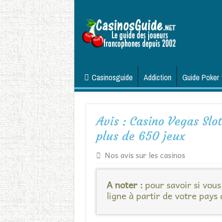
Casinosguide
Addiction
Guide Poker
Avis : Casino Vegas Slo
plus de 650 jeux
Nos avis sur les casinos
A noter :
pour savoir si vous
ligne à partir de votre pays