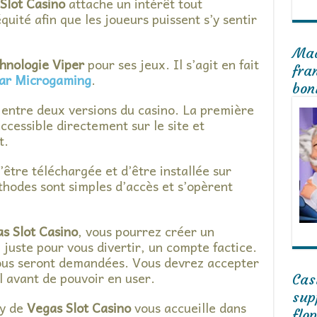
Slot Casino
attache un intérêt tout
’équité afin que les joueurs puissent s’y sentir
Mad
chnologie Viper
pour ses jeux. Il s’agit en fait
fra
par Microgaming
.
bon
 entre deux versions du casino. La première
accessible directement sur le site et
t.
être téléchargée et d’être installée sur
hodes sont simples d’accès et s’opèrent
s Slot Casino
, vous pourrez créer un
 juste pour vous divertir, un compte factice.
vous seront demandées. Vous devrez accepter
el avant de pouvoir en user.
Cas
sup
by de
Vegas Slot Casino
vous accueille dans
flo