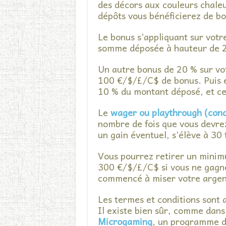
des décors aux couleurs chaleu
dépôts vous bénéficierez de bo
Le bonus s’appliquant sur votr
somme déposée à hauteur de 
Un autre bonus de 20 % sur vo
100 €/$/£/C$ de bonus. Puis e
10 % du montant déposé, et c
Le
wager ou playthrough (condi
nombre de fois que vous devrez
un gain éventuel, s’élève à 30 
Vous pourrez retirer un min
300 €/$/£/C$ si vous ne gagne
commencé à miser votre argent
Les termes et conditions sont a
Il existe bien sûr, comme dans
Microgaming
, un programme de