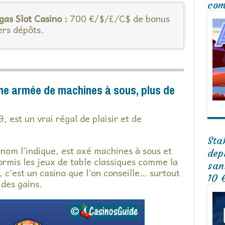
com
gas Slot Casino :
700 €/$/£/C$ de bonus
ers dépôts.
une armée de machines à sous, plus de
, est un vrai régal de plaisir et de
Sta
nom l’indique, est axé machines à sous et
dep
rmis les jeux de table classiques comme la
san
, c’est un casino que l’on conseille… surtout
10 
 des gains.