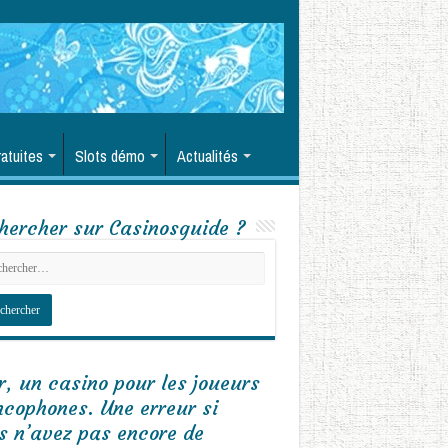
atuites
Slots démo
Actualités
hercher sur Casinosguide ?
r, un casino pour les joueurs
ncophones. Une erreur si
s n’avez pas encore de