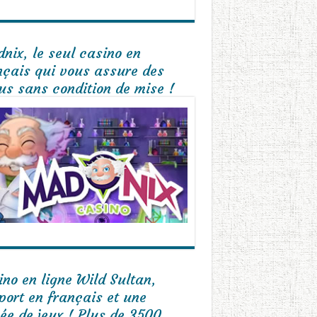
nix, le seul casino en
nçais qui vous assure des
us sans condition de mise !
ino en ligne Wild Sultan,
port en français et une
pée de jeux ! Plus de 3500