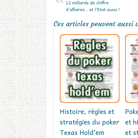
12 milliards de chiffre
d’affaires… et l’Etat aussi !
Ces articles peuvent aussi 
Histoire, règles et
Pok
stratégies du poker
et h
Texas Hold’em
et s