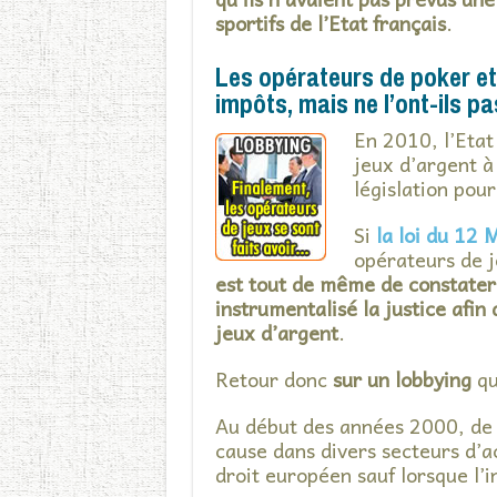
sportifs de l’Etat français
.
Les opérateurs de poker et 
impôts, mais ne l’ont-ils p
En 2010, l’Etat
jeux d’argent à
législation pou
Si
la loi du 12
opérateurs de 
est tout de même de constater
instrumentalisé la justice afin
jeux d’argent
.
Retour donc
sur un lobbying
qu
Au début des années 2000, de
cause dans divers secteurs d’a
droit européen sauf lorsque l’i