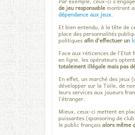
Par exemple, ceux-ci s’engage
de jeu responsable
montrant ai
dépendance aux jeux
.
Et bien entendu, à la tête de c
place des personnalités publi
politiques
afin d’effectuer un
l
Face aux réticences de l’Etat 
en ligne, les opérateurs opten
totalement illégale mais pas d
En effet, un marché des jeux (il
développer sur la Toile, de n
leurs services aux joueurs fran
l’étranger.
Mieux, ceux-ci mettent en pl
puissantes (sponsoring de clu
le public français
alors même qu