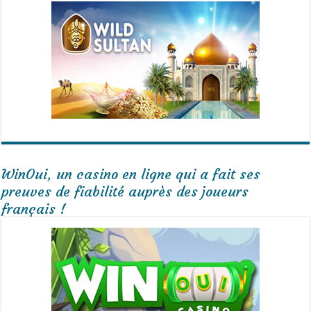
WinOui, un casino en ligne qui a fait ses
preuves de fiabilité auprès des joueurs
français !