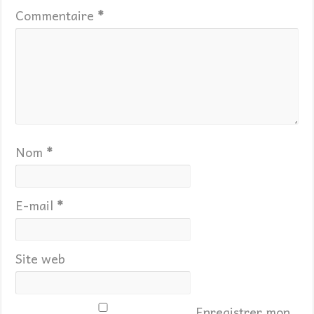
Commentaire
*
Nom
*
E-mail
*
Site web
Enregistrer mon