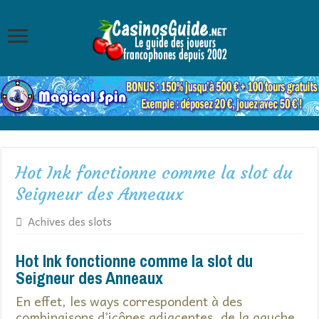
Hot Ink fonctionne comme la slot du
Seigneur des Anneaux
Achives des slots
Hot Ink fonctionne comme la slot du
Seigneur des Anneaux
En effet, les ways correspondent à des
combinaisons d’icônes adjacentes, de la gauche