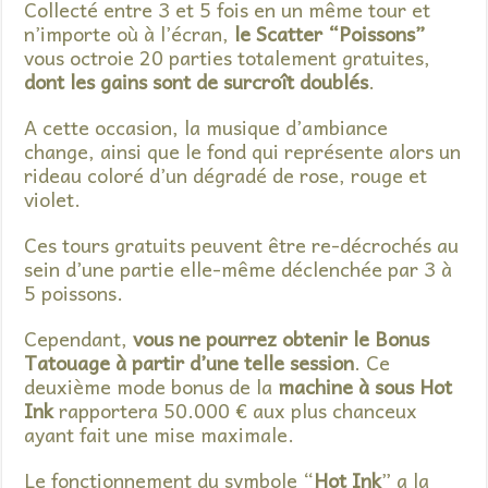
Collecté entre 3 et 5 fois en un même tour et
n’importe où à l’écran,
le Scatter “Poissons”
vous octroie 20 parties totalement gratuites,
dont les gains sont de surcroît doublés
.
A cette occasion, la musique d’ambiance
change, ainsi que le fond qui représente alors un
rideau coloré d’un dégradé de rose, rouge et
violet.
Ces tours gratuits peuvent être re-décrochés au
sein d’une partie elle-même déclenchée par 3 à
5 poissons.
Cependant,
vous ne pourrez obtenir le Bonus
Tatouage à partir d’une telle session
. Ce
deuxième mode bonus de la
machine à sous Hot
Ink
rapportera 50.000 € aux plus chanceux
ayant fait une mise maximale.
Le fonctionnement du symbole “
Hot Ink
” a la