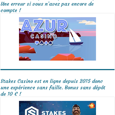
Une erreur si vous n’avez pas encore de
compte !
Stakes Casino est en ligne depuis 2015 donc
une expérience sans faille. Bonus sans dépôt
de 10 € !