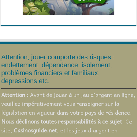
Attention, jouer comporte des risques :
endettement, dépendance, isolement,
problèmes financiers et familiaux,
depressions etc.
Attention :
Avant de jouer à un jeu d'argent en ligne,
veuillez impérativement vous renseigner sur la
législation en vigueur dans votre pays de résidence.
Nous déclinons toutes responsabilités à ce sujet
. Ce
site,
Casinosguide.net
, et les jeux d'argent en