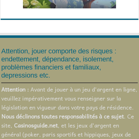
Attention, jouer comporte des risques :
endettement, dépendance, isolement,
problèmes financiers et familiaux,
depressions etc.
Attention :
Avant de jouer à un jeu d'argent en ligne,
veuillez impérativement vous renseigner sur la
législation en vigueur dans votre pays de résidence.
Nous déclinons toutes responsabilités à ce sujet
. Ce
site,
Casinosguide.net
, et les jeux d'argent en
général (poker, paris sportifs et hippiques, jeux de