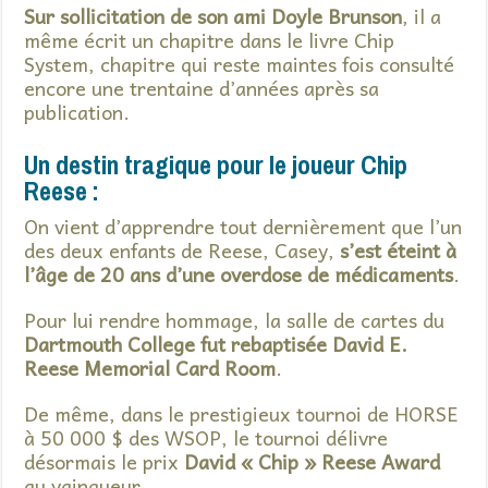
Sur sollicitation de son ami Doyle Brunson
, il a
même écrit un chapitre dans le livre Chip
System, chapitre qui reste maintes fois consulté
encore une trentaine d’années après sa
publication.
Un destin tragique pour le joueur Chip
Reese :
On vient d’apprendre tout dernièrement que l’un
des deux enfants de Reese, Casey,
s’est éteint à
l’âge de 20 ans d’une overdose de médicaments
.
Pour lui rendre hommage, la salle de cartes du
Dartmouth College fut rebaptisée David E.
Reese Memorial Card Room
.
De même, dans le prestigieux tournoi de HORSE
à 50 000 $ des WSOP, le tournoi délivre
désormais le prix
David « Chip » Reese Award
au vainqueur.