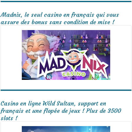
Madnix, le seul casino en français qui vous
assure des bonus sans condition de mise !
Casino en ligne Wild Sultan, support en
français et une flopée de jeux ! Plus de 3500
slots !