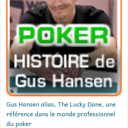
Gus Hansen alias, The Lucky Dane, une
référence dans le monde professionnel
du poker