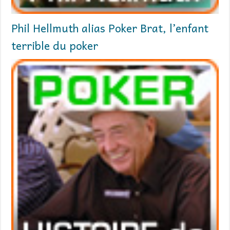
Phil Hellmuth alias Poker Brat, l’enfant
terrible du poker