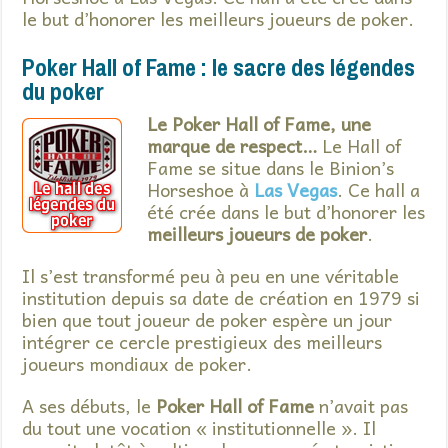
le but d’honorer les meilleurs joueurs de poker.
Poker Hall of Fame : le sacre des légendes
du poker
Le Poker Hall of Fame, une
marque de respect…
Le Hall of
Fame se situe dans le Binion’s
Horseshoe à
Las Vegas
. Ce hall a
été crée dans le but d’honorer les
meilleurs joueurs de poker
.
Il s’est transformé peu à peu en une véritable
institution depuis sa date de création en 1979 si
bien que tout joueur de poker espère un jour
intégrer ce cercle prestigieux des meilleurs
joueurs mondiaux de poker.
A ses débuts, le
Poker Hall of Fame
n’avait pas
du tout une vocation « institutionnelle ». Il