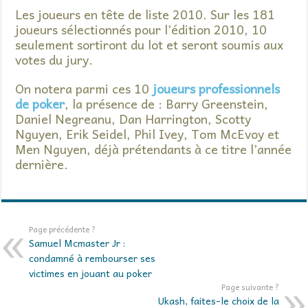
Les joueurs en tête de liste 2010. Sur les 181
joueurs sélectionnés pour l’édition 2010, 10
seulement sortiront du lot et seront soumis aux
votes du jury.
On notera parmi ces 10
joueurs professionnels
de poker
, la présence de : Barry Greenstein,
Daniel Negreanu, Dan Harrington, Scotty
Nguyen, Erik Seidel, Phil Ivey, Tom McEvoy et
Men Nguyen, déjà prétendants à ce titre l’année
dernière.
Page précédente ?
Samuel Mcmaster Jr :
condamné à rembourser ses
victimes en jouant au poker
Page suivante ?
Ukash, faites-le choix de la