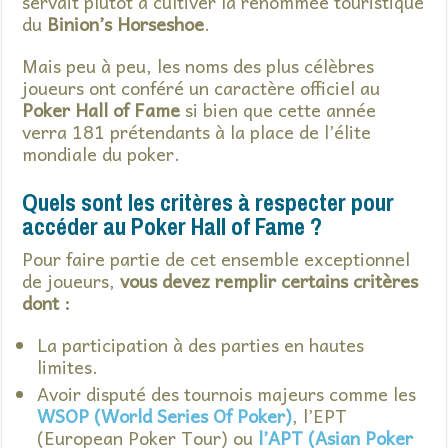
servait plutôt à cultiver la renommée touristique
du
Binion’s Horseshoe
.
Mais peu à peu, les noms des plus célèbres
joueurs ont conféré un caractère officiel au
Poker Hall of Fame
si bien que cette année
verra 181 prétendants à la place de l’élite
mondiale du poker.
Quels sont les critères à respecter pour
accéder au Poker Hall of Fame ?
Pour faire partie de cet ensemble exceptionnel
de joueurs,
vous devez remplir certains critères
dont :
La participation à des parties en hautes
limites.
Avoir disputé des tournois majeurs comme les
WSOP (World Series Of Poker)
, l’EPT
(European Poker Tour) ou
l’APT (Asian Poker