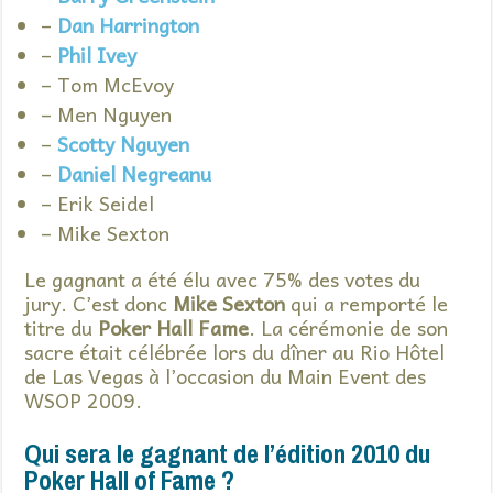
–
Dan Harrington
–
Phil Ivey
– Tom McEvoy
– Men Nguyen
–
Scotty Nguyen
–
Daniel Negreanu
– Erik Seidel
– Mike Sexton
Le gagnant a été élu avec 75% des votes du
jury. C’est donc
Mike Sexton
qui a remporté le
titre du
Poker Hall Fame
. La cérémonie de son
sacre était célébrée lors du dîner au Rio Hôtel
de Las Vegas à l’occasion du Main Event des
WSOP 2009.
Qui sera le gagnant de l’édition 2010 du
Poker Hall of Fame ?