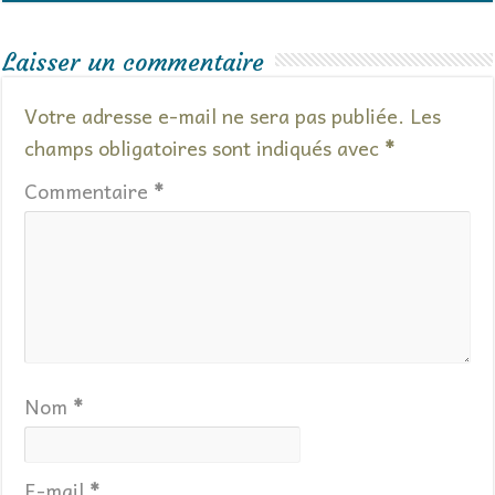
Laisser un commentaire
Votre adresse e-mail ne sera pas publiée.
Les
champs obligatoires sont indiqués avec
*
Commentaire
*
Nom
*
E-mail
*