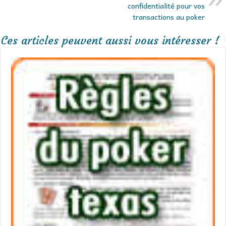
confidentialité pour vos
transactions au poker
Ces articles peuvent aussi vous intéresser !